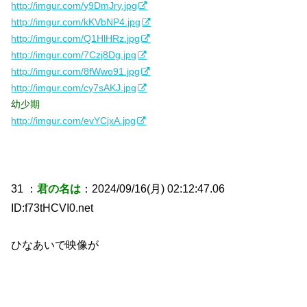
http://imgur.com/y9DmJry.jpg
http://imgur.com/kKVbNP4.jpg
http://imgur.com/Q1HlHRz.jpg
http://imgur.com/7Czj8Dg.jpg
http://imgur.com/8fWwo91.jpg
http://imgur.com/cy7sAKJ.jpg
幼少期
http://imgur.com/evYCjxA.jpg
31 ：
君の名は
：2024/09/16(月) 02:12:47.06
ID:f73tHCVI0.net
ひなあいで映像が