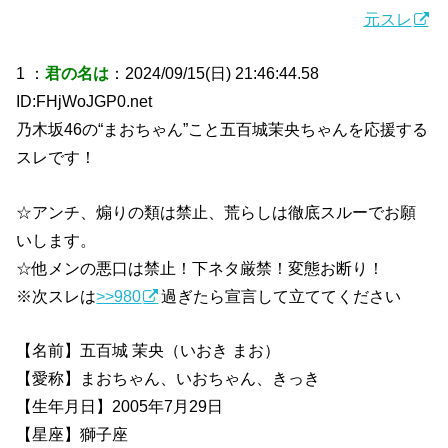
元スレ
1 ：
君の名は
：2024/09/15(日) 21:46:44.58
ID:FHjWoJGP0.net
乃木坂46の“まおちゃん”こと五百城茉央ちゃんを応援する
スレです！
☆アンチ、煽りの類は禁止、荒らしは徹底スルーでお願
いします。
☆他メンの悪口は禁止！下ネタ厳禁！変態お断り！
※次スレは
>>980
過ぎたら宣言して立ててください
【名前】五百城 茉央（いおき まお）
【愛称】まおちゃん、いおちゃん、きっき
【生年月日】2005年7月29日
【星座】獅子座