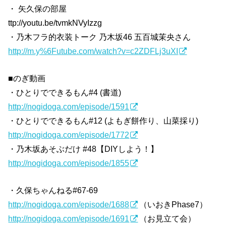
・ 矢久保の部屋
ttp://youtu.be/tvmkNVyIzzg
・乃木フラ的衣装トーク 乃木坂46 五百城茉央さん
http://m.y%6Futube.com/watch?v=c2ZDFLj3uXI
■のぎ動画
・ひとりでできるもん#4 (書道)
http://nogidoga.com/episode/1591
・ひとりでできるもん#12 (よもぎ餅作り、山菜採り)
http://nogidoga.com/episode/1772
・乃木坂あそぶだけ #48【DIYしよう！】
http://nogidoga.com/episode/1855
・久保ちゃんねる#67-69
http://nogidoga.com/episode/1688
（いおきPhase7）
http://nogidoga.com/episode/1691
（お見立て会）