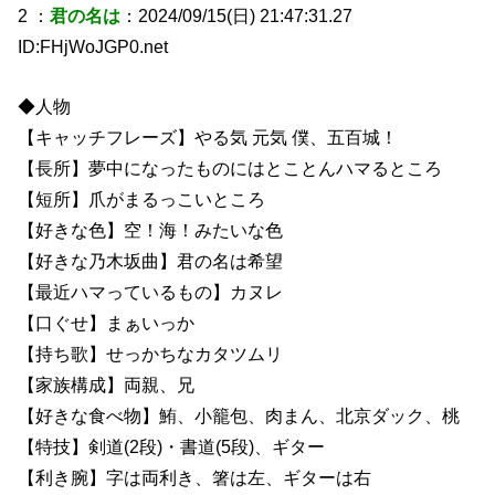
2 ：
君の名は
：2024/09/15(日) 21:47:31.27
ID:FHjWoJGP0.net
◆人物
【キャッチフレーズ】やる気 元気 僕、五百城！
【長所】夢中になったものにはとことんハマるところ
【短所】爪がまるっこいところ
【好きな色】空！海！みたいな色
【好きな乃木坂曲】君の名は希望
【最近ハマっているもの】カヌレ
【口ぐせ】まぁいっか
【持ち歌】せっかちなカタツムリ
【家族構成】両親、兄
【好きな食べ物】鮪、小籠包、肉まん、北京ダック、桃
【特技】剣道(2段)・書道(5段)、ギター
【利き腕】字は両利き、箸は左、ギターは右