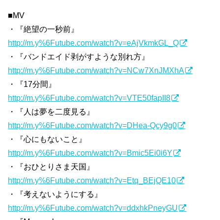
■MV
・『絶望の一秒前』
http://m.y%6Futube.com/watch?v=eAjVkmkGL_Q
・『バンドエイド剥がすような別れ方』
http://m.y%6Futube.com/watch?v=NCw7XnJMXhA
・『17分間』
http://m.y%6Futube.com/watch?v=VTE50fapII8
・『人は夢を二度見る』
http://m.y%6Futube.com/watch?v=DHea-Qcy9g0
・『心にもないこと』
http://m.y%6Futube.com/watch?v=Bmic5Ei0i6Y
・『おひとりさま天国』
http://m.y%6Futube.com/watch?v=Etq_BEjQE10
・『考えないようにする』
http://m.y%6Futube.com/watch?v=ddxhkPneyGU