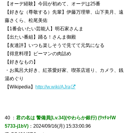
【オーデ経験】今回が初めて、オーデは25番
【好きな（尊敬する）先輩】伊藤万理華、山下美月、遠
藤さくら、松尾美佑
【1番会いたい芸能人】明石家さんま
【出たい番組】踊る！さんま御殿
【友達評】いつも楽しそうで見てて元気になる
【得意料理】ピーマンの肉詰め
【好きなもの】
・お風呂大好き、紅茶愛好家、喫茶店巡り、カメラ、銭
湯めぐり
【Wikipedia】
http://w.wiki/AJra
40 ：
君の名は 警備員[Lv.34](やわらか銀行) (ﾜｯﾁｮｲW
5733-j1bV)
：2024/09/16(月) 15:33:00.96