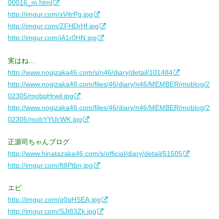
00016_m.html
http://imgur.com/xVitrPg.jpg
http://imgur.com/ZFHDrHf.jpg
http://imgur.com/jA1r0HN.jpg
実はね…
http://www.nogizaka46.com/s/n46/diary/detail/101484
http://www.nogizaka46.com/files/46/diary/n46/MEMBER/moblog/2
02305/mobqHrwjl.jpg
http://www.nogizaka46.com/files/46/diary/n46/MEMBER/moblog/2
02305/mobYYUcWK.jpg
正源司ちゃんブログ
http://www.hinatazaka46.com/s/official/diary/detail/51505
http://imgur.com/ft8Ptbn.jpg
エピ
http://imgur.com/q0qHSEA.jpg
http://imgur.com/SJt83Zk.jpg