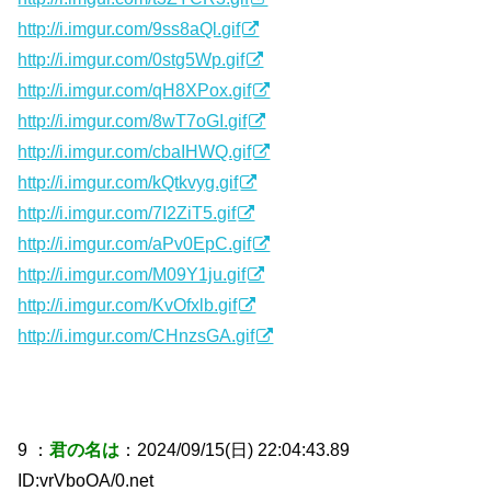
http://i.imgur.com/9ss8aQl.gif
http://i.imgur.com/0stg5Wp.gif
http://i.imgur.com/qH8XPox.gif
http://i.imgur.com/8wT7oGI.gif
http://i.imgur.com/cbaIHWQ.gif
http://i.imgur.com/kQtkvyg.gif
http://i.imgur.com/7I2ZiT5.gif
http://i.imgur.com/aPv0EpC.gif
http://i.imgur.com/M09Y1ju.gif
http://i.imgur.com/KvOfxlb.gif
http://i.imgur.com/CHnzsGA.gif
9 ：
君の名は
：2024/09/15(日) 22:04:43.89
ID:vrVboOA/0.net