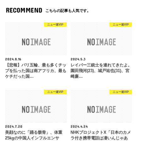
RECOMMEND
こちらの記事も人気です。
ニュー速VIP
ニュー速VIP
2024.8.16
2024.5.3
【悲報】パリ五輪、最も多くチッ
レイパー三銃士を連れてきたよ。
プを払った国は南アフリカ、最も
園田飛河(23)、城戸祐也(31)、宮
ケチだった国…
崎廉…
ニュー速VIP
ニュー速VIP
2024.7.20
2024.4.24
美顔なのに「踊る骸骨」、体重
NHKプロジェクトX「日本のカメ
25kgの中国人インフルエンサ
ラ付き携帯電話は凄いんじゃあ