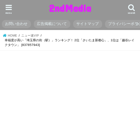
2ndMedia
menu
search
お問い合わせ
広告掲載について
サイトマップ
プライバシーポリ
HOME
ニュー速VIP
幸福度が高い「埼玉県の街（駅）」ランキング！ 2位「さいたま新都心」、1位は「越谷レイ
クタウン」 [837857943]