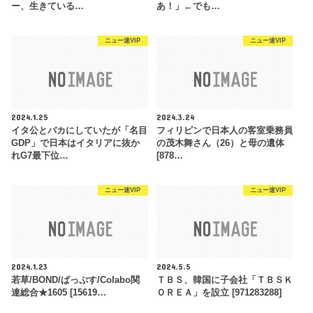
ー、生きている…
あ！」←でも…
ニュー速VIP
ニュー速VIP
2024.1.25
2024.3.24
イタ公とバカにしていたが「名目
フィリピンで日本人の客室乗務員
GDP」で日本はイタリアに抜か
の茂木舞さん（26）と母の遺体
れG7最下位…
[878…
ニュー速VIP
ニュー速VIP
2024.1.23
2024.5.5
若草/BOND/ぱっぷす/Colabo関
ＴＢＳ、韓国に子会社「ＴＢＳＫ
連総合★1605 [15619…
ＯＲＥＡ」を設立 [971283288]