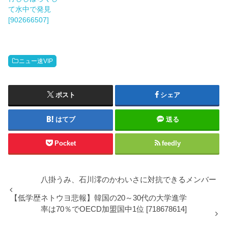
て水中で発見
[902666507]
ニュー速VIP
ポスト
シェア
はてブ
送る
Pocket
feedly
八掛うみ、石川澪のかわいさに対抗できるメンバー
【低学歴ネトウヨ悲報】韓国の20～30代の大学進学
率は70％でOECD加盟国中1位 [718678614]