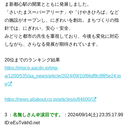
ま新都心駅の開業とともに発展しました。
「さいたまスーパーアリーナ」や「けやきひろば」など
の施設がオープンし、にぎわいを創出。まちづくりの指
針では、にぎわい、安心・安全、
みどりと都市の共生を重視しており、今後も変化に対応
しながら、さらなる発展が期待されています。
20位までのランキング結果
https://imgcp.aacdn.jp/img-
a/1200/535/aa_news/article/2024/09/10/66df9c8f85e24.jp
g
https://news.allabout.co.jp/articles/o/84600/
3 ：
名無しさん＠涙目です。
：2024/09/14(土) 23:35:17.99
ID:eEuTvikh0.net