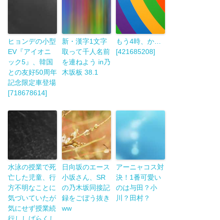
ヒョンデの小型
新・漢字1文字
もう4時、か…
EV『アイオニ
取って千人名前
[421685208]
ック5』、韓国
を連ねよう in乃
との友好50周年
木坂板 38.1
記念限定車登場
[718678614]
水泳の授業で死
日向坂のエース
アーニャコス対
亡した児童、行
小坂さん、SR
決！1番可愛い
方不明なことに
の乃木坂同接記
のは与田？小
気づいていたが
録をごぼう抜き
川？田村？
気にせず授業続
ww
行ししばらくし