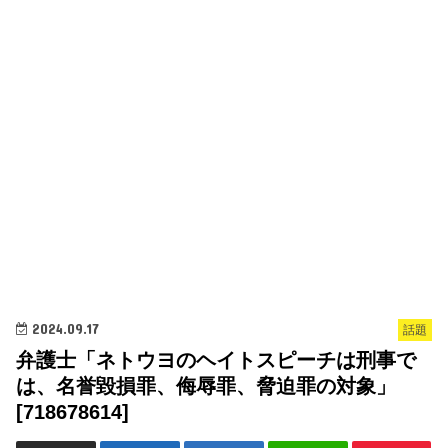
2024.09.17
話題
弁護士「ネトウヨのヘイトスピーチは刑事で
は、名誉毀損罪、侮辱罪、脅迫罪の対象」
[718678614]