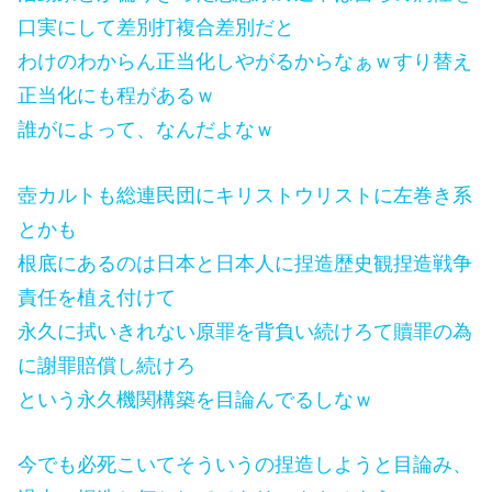
口実にして差別打複合差別だと
わけのわからん正当化しやがるからなぁｗすり替え
正当化にも程があるｗ
誰がによって、なんだよなｗ
壺カルトも総連民団にキリストウリストに左巻き系
とかも
根底にあるのは日本と日本人に捏造歴史観捏造戦争
責任を植え付けて
永久に拭いきれない原罪を背負い続けろて贖罪の為
に謝罪賠償し続けろ
という永久機関構築を目論んでるしなｗ
今でも必死こいてそういうの捏造しようと目論み、