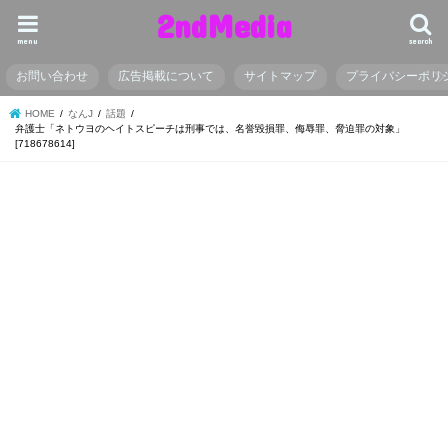
2ndMedia
menu
search
お問い合わせ
広告掲載について
サイトマップ
プライバシーポリ
HOME
なんJ
話題
弁護士「ネトウヨのヘイトスピーチは刑事では、名誉毀損罪、侮辱罪、脅迫罪の対象」
[718678614]