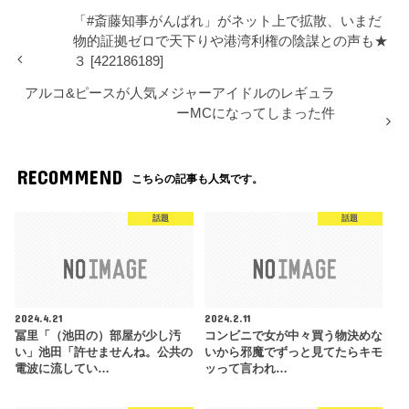
「#斎藤知事がんばれ」がネット上で拡散、いまだ
物的証拠ゼロで天下りや港湾利権の陰謀との声も★
３ [422186189]
アルコ&ピースが人気メジャーアイドルのレギュラ
ーMCになってしまった件
RECOMMEND
こちらの記事も人気です。
話題
話題
2024.4.21
2024.2.11
冨里「（池田の）部屋が少し汚
コンビニで女が中々買う物決めな
い」池田「許せませんね。公共の
いから邪魔でずっと見てたらキモ
電波に流してい…
ッって言われ…