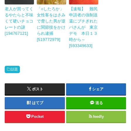
老人が買ってく
「○したろか」
【速報】 難民
るやたらと不味
女性客をはさみ
申請者の強制送
くて硬いチョコ
で脅した男が逆
還にブチぎれた
レートの謎
に関節技をかけ
パさんが 東京
[194767121]
られ逮捕
デモ 本日１３
[519772979]
時から～
[593349633]
話題
ポスト
シェア
はてブ
送る
Pocket
feedly