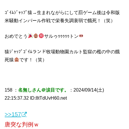
ｺﾞｲﾑｼﾞｬｯﾌﾟ猿→生まれながらにして罰ゲーム後は令和版
米騒動インパール作戦で栄養失調衰弱で餓死！（笑）
おめでとう
サルゥｩｩｩｩｩトン
猿ｼﾞｬｯﾌﾟｺﾞｲﾑランド牧場動物園カルト監獄の檻の中の餓
死猿
です！（笑）
158 ：
名無しさん＠涙目です。
：2024/09/14(土)
22:15:37.32 ID:8tTdUvH60.net
>>157
唐突な判例ｗ