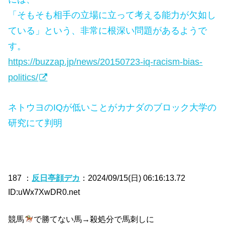
「そもそも相手の立場に立って考える能力が欠如し
ている」という、非常に根深い問題があるようで
す。
https://buzzap.jp/news/20150723-iq-racism-bias-
politics/
ネトウヨのIQが低いことがカナダのブロック大学の
研究にて判明
187 ：
反日亭顔デカ
：2024/09/15(日) 06:16:13.72
ID:uWx7XwDR0.net
競馬
で勝てない馬→殺処分で馬刺しに