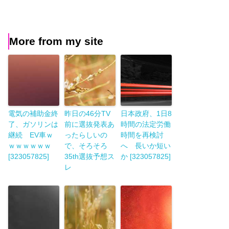
More from my site
電気の補助金終
昨日の46分TV
日本政府、1日8
了、ガソリンは
前に選抜発表あ
時間の法定労働
継続 EV車ｗ
ったらしいの
時間を再検討
ｗｗｗｗｗｗ
で、そろそろ
へ 長いか短い
[323057825]
35th選抜予想ス
か [323057825]
レ