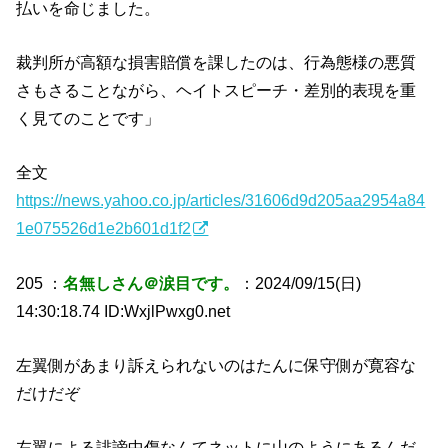
払いを命じました。
裁判所が高額な損害賠償を課したのは、行為態様の悪質
さもさることながら、ヘイトスピーチ・差別的表現を重
く見てのことです」
全文
https://news.yahoo.co.jp/articles/31606d9d205aa2954a84
1e075526d1e2b601d1f2
205 ：
名無しさん＠涙目です。
：2024/09/15(日)
14:30:18.74 ID:WxjlPwxg0.net
左翼側があまり訴えられないのはたんに保守側が寛容な
だけだぞ
左翼による誹謗中傷なんてネットに山のようにあるんだ