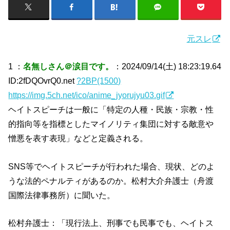
元スレ
1 ：
名無しさん＠涙目です。
：2024/09/14(土) 18:23:19.64
ID:2fDQOvrQ0.net
?2BP(1500)
https://img.5ch.net/ico/anime_jyorujyu03.gif
ヘイトスピーチは一般に「特定の人種・民族・宗教・性
的指向等を指標としたマイノリティ集団に対する敵意や
憎悪を表す表現」などと定義される。
SNS等でヘイトスピーチが行われた場合、現状、どのよ
うな法的ペナルティがあるのか。松村大介弁護士（舟渡
国際法律事務所）に聞いた。
松村弁護士：「現行法上、刑事でも民事でも、ヘイトス