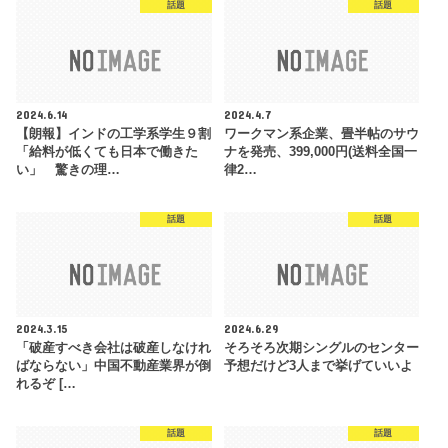
話題
話題
2024.6.14
2024.4.7
【朗報】インドの工学系学生９割
ワークマン系企業、畳半帖のサウ
「給料が低くても日本で働きた
ナを発売、399,000円(送料全国一
い」 驚きの理…
律2…
話題
話題
2024.3.15
2024.6.29
「破産すべき会社は破産しなけれ
そろそろ次期シングルのセンター
ばならない」中国不動産業界が倒
予想だけど3人まで挙げていいよ
れるぞ […
話題
話題