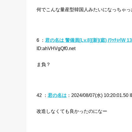
何でこんな量産型韓国人みたいになっちゃっ
6 ：
君の名は 警備員[Lv.8][新](庭) (ﾜｯﾁｮｲW 13
ID:ahVHVgQf0.net
ま負？
42 ：
君の名は
：2024/08/07(水) 10:20:01.50 
改造しなくても良かったのになー