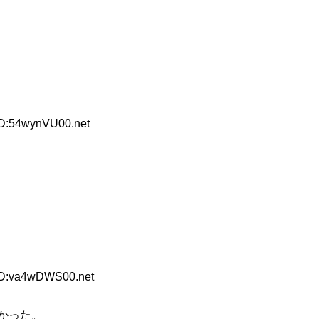
ID:54wynVU00.net
 ID:va4wDWS00.net
かった。