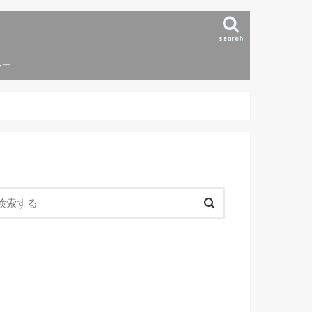
search
シー