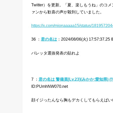
Twitter）を更新。「夏、楽しもうね」の
ァンから歓喜の声が殺到していました。
https://x.com/mionaaaaa15/status/1819572
36 ：
君の名は
：2024/08/06(火) 17:57:37.25 I
バレッタ選抜発表の貼れよ
7 ：
君の名は 警備員[Lv.23](みかか:愛知県) (ﾜｯﾁ
ID:PUmhNW070.net
顔イジったんなら胸もデカくしてもらえばい