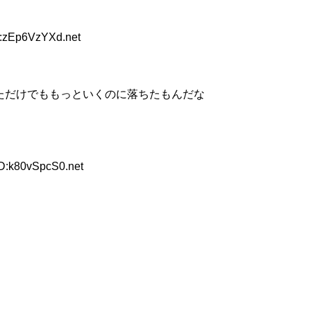
D:zEp6VzYXd.net
ただけでももっといくのに落ちたもんだな
ID:k80vSpcS0.net