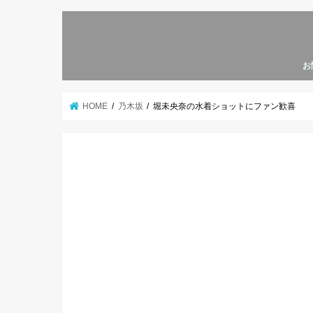
お
HOME
乃木坂
堀未央奈の水着ショットにファン歓喜