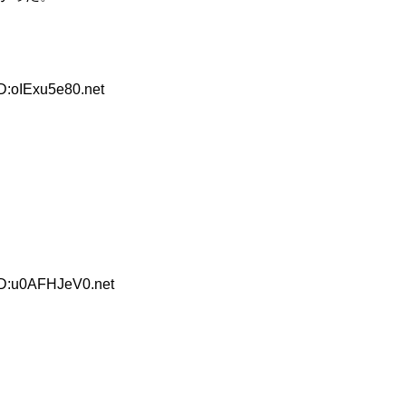
D:oIExu5e80.net
ID:u0AFHJeV0.net