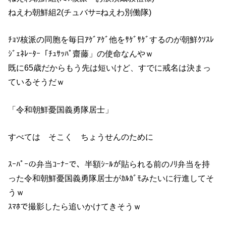
ねえわ朝鮮組2(チュバサ=ねえわ別働隊)
ﾁｮｿ核派の同胞を毎日ｱｹﾞｱｹﾞ他をｻｹﾞｻｹﾞするのが朝鮮ｸｿｽﾚ
ｼﾞｪﾈﾚｰﾀｰ「ﾁｭｻｯﾊﾟ齋藤」の使命なんやｗ
既に65歳だからもう先は短いけど、すでに戒名は決まっ
ているそうだｗ
「令和朝鮮憂国義勇隊居士」
すべては そこく ちょうせんのために
ｽｰﾊﾟｰの弁当ｺｰﾅｰで、半額ｼｰﾙが貼られる前のﾉﾘ弁当を持
った令和朝鮮憂国義勇隊居士がｶﾙｶﾞﾓみたいに行進してそ
うｗ
ｽﾏﾎで撮影したら追いかけてきそうｗ