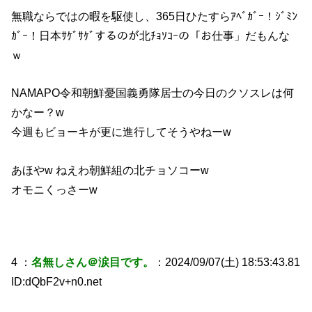
無職ならではの暇を駆使し、365日ひたすらｱﾍﾞｶﾞｰ！ｼﾞﾐﾝ
ｶﾞｰ！日本ｻｹﾞｻｹﾞするのが北ﾁｮｿｺｰの「お仕事」だもんな
ｗ
NAMAPO令和朝鮮憂国義勇隊居士の今日のクソスレは何
かなー？w
今週もビョーキが更に進行してそうやねーw
あほやw ねえわ朝鮮組の北チョソコーw
オモニくっさーw
4 ：
名無しさん＠涙目です。
：2024/09/07(土) 18:53:43.81
ID:dQbF2v+n0.net