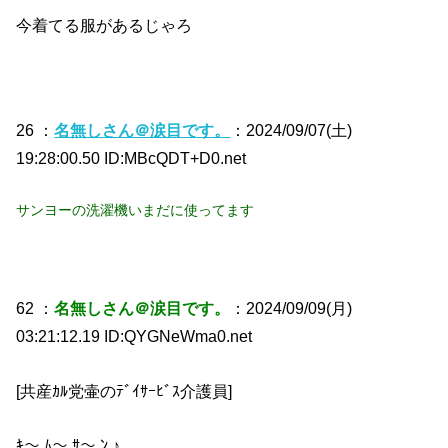
今着てる服があるじゃろ
26 ：
名無しさん＠涙目です。
：2024/09/07(土)
19:28:00.50 ID:MBcQDT+D0.net
サンヨーの洗濯機いまだに使ってます
62 ：
名無しさん＠涙目です。
：2024/09/09(月)
03:21:12.19 ID:QYGNeWma0.net
[共産ｶﾙ党壷のﾃﾞｲｻｰﾋﾞｽ介護員]
ｷ〜 ﾑ〜 ｻ〜 ﾝ ♪