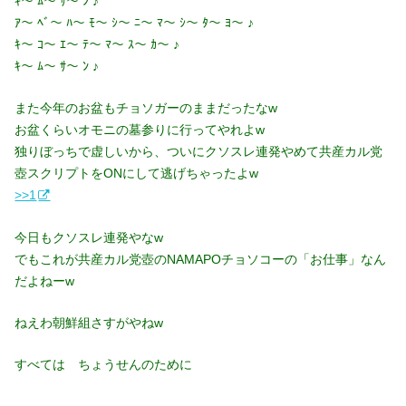
ｷ〜 ﾑ〜 ｻ〜 ﾝ ♪
ｱ〜 ﾍﾞ〜 ﾊ〜 ﾓ〜 ｼ〜 ﾆ〜 ﾏ〜 ｼ〜 ﾀ〜 ﾖ〜 ♪
ｷ〜 ｺ〜 ｴ〜 ﾃ〜 ﾏ〜 ｽ〜 ｶ〜 ♪
ｷ〜 ﾑ〜 ｻ〜 ﾝ ♪
また今年のお盆もチョソガーのままだったなw
お盆くらいオモニの墓参りに行ってやれよw
独りぼっちで虚しいから、ついにクソスレ連発やめて共産カル党
壺スクリプトをONにして逃げちゃったよw
>>1
今日もクソスレ連発やなw
でもこれが共産カル党壺のNAMAPOチョソコーの「お仕事」なん
だよねーw
ねえわ朝鮮組さすがやねw
すべては ちょうせんのために