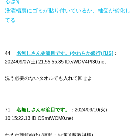
るはず
洗濯槽裏にゴミが貼り付いているか、軸受が劣化し
てる
44 ：
名無しさん＠涙目です。(やわらか銀行) [US]
：
2024/09/07(土) 21:55:55.85 ID:vWDV4Pf30.net
洗う必要のないタオルでも入れて回せよ
71 ：
名無しさん＠涙目です。
：2024/09/10(火)
10:15:22.13 ID:OSrntWOM0.net
ねえわ朝鮮組(ﾁｮｿ核派・お涙頂戴教祖様)