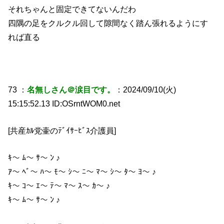
それちゃんと固定できてないんだわ
四隅の足をクルクル回して隙間なく踏ん張れるようにす
れば直る
73 ：
名無しさん＠涙目です。
：2024/09/10(火)
15:15:52.13 ID:OSrntWOM0.net
[共産ｶﾙ党壷のﾃﾞｲｻｰﾋﾞｽ介護員]
ｷ〜 ﾑ〜 ｻ〜 ﾝ ♪
ｱ〜 ﾍﾞ〜 ﾊ〜 ﾓ〜 ｼ〜 ﾆ〜 ﾏ〜 ｼ〜 ﾀ〜 ﾖ〜 ♪
ｷ〜 ｺ〜 ｴ〜 ﾃ〜 ﾏ〜 ｽ〜 ｶ〜 ♪
ｷ〜 ﾑ〜 ｻ〜 ﾝ ♪