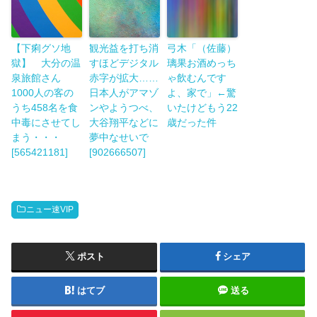
【下痢グソ地
観光益を打ち消
弓木「（佐藤）
獄】 大分の温
すほどデジタル
璃果お酒めっち
泉旅館さん
赤字が拡大……
ゃ飲むんです
1000人の客の
日本人がアマゾ
よ、家で」←驚
うち458名を食
ンやようつべ、
いたけどもう22
中毒にさせてし
大谷翔平などに
歳だった件
まう・・・
夢中なせいで
[565421181]
[902666507]
ニュー速VIP
ポスト
シェア
はてブ
送る