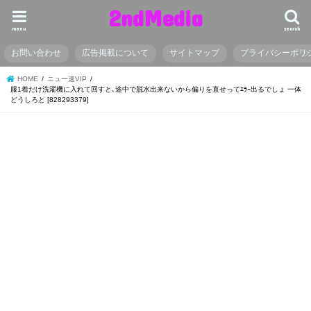
2ndMedia
menu
search
お問い合わせ
広告掲載について
サイトマップ
プライバシーポリ
HOME
ニュー速VIP
服1着だけ洗濯機に入れて回すと､途中で脱水出来ないから偏りを直せってｴﾗｰ出るでしょ 一体
どうしろと [828293379]