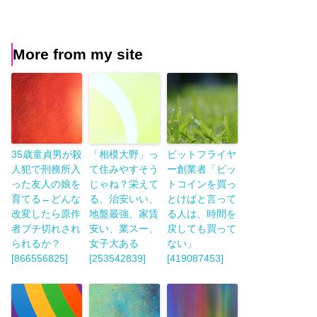
More from my site
35歳童貞男が殺
「相模大野」っ
ビットフライヤ
人犯で刑務所入
て住みやすそう
ー創業者「ビッ
った友人の娘を
じゃね？栄えて
トコインを買っ
育てる←どんな
る、治安いい、
とけばと言って
改変したら原作
地盤最強、家賃
る人は、時間を
者ブチ切れされ
安い、業スー、
戻しても買って
られるか？
女子大ある
ない」
[866556825]
[253542839]
[419087453]