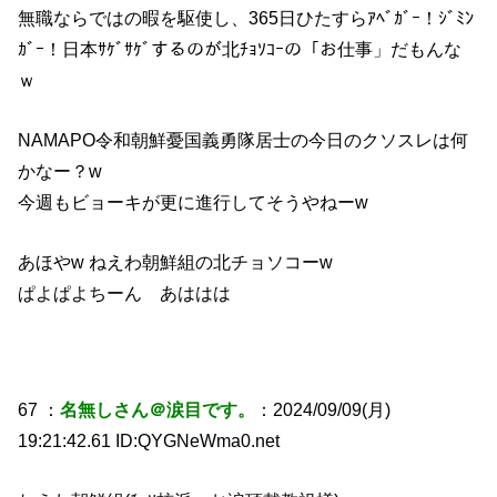
無職ならではの暇を駆使し、365日ひたすらｱﾍﾞｶﾞｰ！ｼﾞﾐﾝ
ｶﾞｰ！日本ｻｹﾞｻｹﾞするのが北ﾁｮｿｺｰの「お仕事」だもんな
ｗ
NAMAPO令和朝鮮憂国義勇隊居士の今日のクソスレは何
かなー？w
今週もビョーキが更に進行してそうやねーw
あほやw ねえわ朝鮮組の北チョソコーw
ぱよぱよちーん あははは
67 ：
名無しさん＠涙目です。
：2024/09/09(月)
19:21:42.61 ID:QYGNeWma0.net