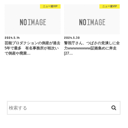
ニュー速VIP
ニュー速VIP
2024.5.14
2024.5.30
芸能プロダクションの倒産が過去
警視庁さん、つばさの党潰しに全
5年で最多 有名事務所が相次い
力wwwwwwww証拠集めに奔走
で倒産や廃業…
[27…