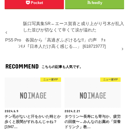
Pocket
feedly
阪口写真集SR←エース賀喜と成り上がり弓木が乱入
した並びが切なくて辛くて涙が溢れた
PS5 Pro 各国から「高過ぎふざけるな!!」の声 ﾁｮ
ﾝﾓﾒ「日本人だけ高く感じる…」 [618719777]
RECOMMEND
こちらの記事も人気です。
ニュー速VIP
ニュー速VIP
2024.6.9
2024.2.21
チン毛がないと汗をかいた時とか
タウリン〜長寿にも寄与か、疲労
歩くと股間がすれるんじゃね？
の回復〜←みんなのお薦め「栄養
[1947…
ドリンク」教…