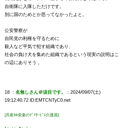
自衛隊に入隊しただけです。
別に国のためとか思ってなかったよと。
公安警察が
自民党の利権を守るために
殺人など平気で犯す組織であり、
社会の負け犬を集めた組織であるという現実の説明はこ
の辺にありそう 。
18 ：
名無しさん＠涙目です。
：2024/09/07(土)
19:12:40.72 ID:EMTCNTyC0.net
[共産ｶﾙ党壷のﾃﾞｲｻｰﾋﾞｽ介護員]