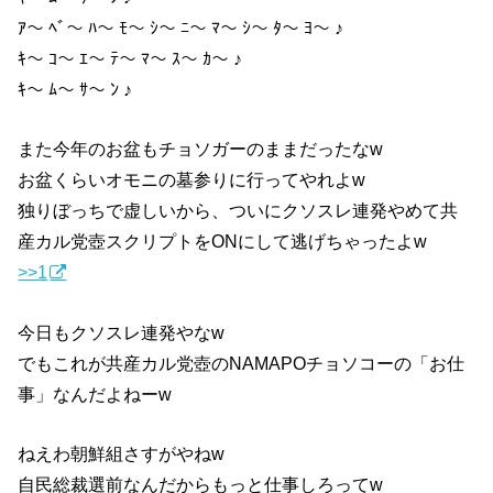
ｱ〜 ﾍﾞ〜 ﾊ〜 ﾓ〜 ｼ〜 ﾆ〜 ﾏ〜 ｼ〜 ﾀ〜 ﾖ〜 ♪
ｷ〜 ｺ〜 ｴ〜 ﾃ〜 ﾏ〜 ｽ〜 ｶ〜 ♪
ｷ〜 ﾑ〜 ｻ〜 ﾝ ♪
また今年のお盆もチョソガーのままだったなw
お盆くらいオモニの墓参りに行ってやれよw
独りぼっちで虚しいから、ついにクソスレ連発やめて共
産カル党壺スクリプトをONにして逃げちゃったよw
>>1
今日もクソスレ連発やなw
でもこれが共産カル党壺のNAMAPOチョソコーの「お仕
事」なんだよねーw
ねえわ朝鮮組さすがやねw
自民総裁選前なんだからもっと仕事しろってw