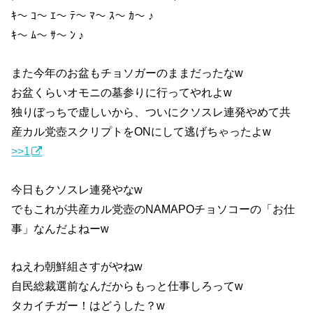
ｷ〜 ｺ〜 ｴ〜 ﾃ〜 ﾏ〜 ｽ〜 ｶ〜 ♪
ｷ〜 ﾑ〜 ｻ〜 ﾝ ♪
また今年のお盆もチョソガーのままだったなw
お盆くらいオモニの墓参りに行ってやれよw
独りぼっちで虚しいから、ついにクソスレ連発やめて共
産カル党壺スクリプトをONにして逃げちゃったよw
>>1
今日もクソスレ連発やなw
でもこれが共産カル党壺のNAMAPOチョソコーの「お仕
事」なんだよねーw
ねえわ朝鮮組さすがやねw
自民総裁選前なんだからもっと仕事しろってw
タカイチガー！はどうした？w