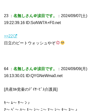
23 ：
名無しさん＠涙目です。
：2024/09/07(土)
19:22:39.16 ID:SoNW7A+F0.net
>>22
日立のビートウォッシュやぞ
64 ：
名無しさん＠涙目です。
：2024/09/09(月)
16:13:30.01 ID:QYGNeWma0.net
[共産ｶﾙ党壷のﾃﾞｲｻｰﾋﾞｽ介護員]
ｷ〜 ﾑ〜 ｻ〜 ﾝ ♪
ｱ〜 ﾍﾞ〜 ﾊ〜 ﾓ〜 ｼ〜 ﾆ〜 ﾏ〜 ｼ〜 ﾀ〜 ﾖ〜 ♪