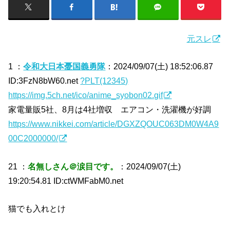
元スレ
1 ：
令和大日本憂国義勇隊
：2024/09/07(土) 18:52:06.87
ID:3FzN8bW60.net
?PLT(12345)
https://img.5ch.net/ico/anime_syobon02.gif
家電量販5社、8月は4社増収 エアコン・洗濯機が好調
https://www.nikkei.com/article/DGXZQOUC063DM0W4A9
00C2000000/
21 ：
名無しさん＠涙目です。
：2024/09/07(土)
19:20:54.81 ID:ctWMFabM0.net
猫でも入れとけ