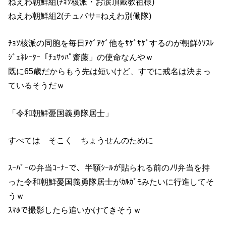
ねえわ朝鮮組(ﾁｮｿ核派・お涙頂戴教祖様)
ねえわ朝鮮組2(チュバサ=ねえわ別働隊)
ﾁｮｿ核派の同胞を毎日ｱｹﾞｱｹﾞ他をｻｹﾞｻｹﾞするのが朝鮮ｸｿｽﾚ
ｼﾞｪﾈﾚｰﾀｰ「ﾁｭｻｯﾊﾟ齋藤」の使命なんやｗ
既に65歳だからもう先は短いけど、すでに戒名は決まっ
ているそうだｗ
「令和朝鮮憂国義勇隊居士」
すべては そこく ちょうせんのために
ｽｰﾊﾟｰの弁当ｺｰﾅｰで、半額ｼｰﾙが貼られる前のﾉﾘ弁当を持
った令和朝鮮憂国義勇隊居士がｶﾙｶﾞﾓみたいに行進してそ
うｗ
ｽﾏﾎで撮影したら追いかけてきそうｗ