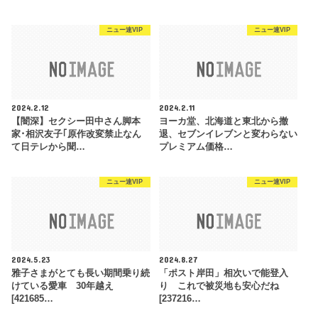
ニュー速VIP
ニュー速VIP
2024.2.12
2024.2.11
【闇深】セクシー田中さん脚本
ヨーカ堂、北海道と東北から撤
家･相沢友子｢原作改変禁止なん
退、セブンイレブンと変わらない
て日テレから聞…
プレミアム価格…
ニュー速VIP
ニュー速VIP
2024.5.23
2024.8.27
雅子さまがとても長い期間乗り続
「ポスト岸田」相次いで能登入
けている愛車 30年越え
り これで被災地も安心だね
[421685…
[237216…