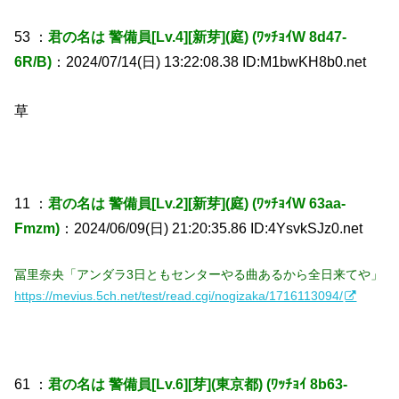
53 ：
君の名は 警備員[Lv.4][新芽](庭) (ﾜｯﾁｮｲW 8d47-
6R/B)
：2024/07/14(日) 13:22:08.38 ID:M1bwKH8b0.net
草
11 ：
君の名は 警備員[Lv.2][新芽](庭) (ﾜｯﾁｮｲW 63aa-
Fmzm)
：2024/06/09(日) 21:20:35.86 ID:4YsvkSJz0.net
冨里奈央「アンダラ3日ともセンターやる曲あるから全日来てや」
https://mevius.5ch.net/test/read.cgi/nogizaka/1716113094/
61 ：
君の名は 警備員[Lv.6][芽](東京都) (ﾜｯﾁｮｲ 8b63-