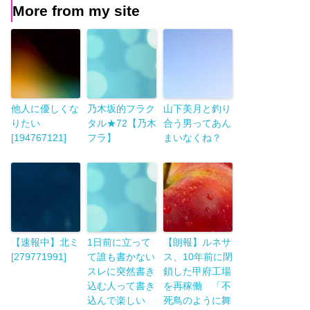
More from my site
他人に優しくな
乃木坂的フラク
山下美月と釣り
りたい
タル★72【乃木
合う男ってあん
[194767121]
フラ】
まいなくね？
【速報中】北ミ
1日前に立って
【朗報】ルネサ
[279771991]
て誰も書かない
ス、10年前に閉
スレに突然書き
鎖した甲府工場
込む人って書き
を再稼働 「不
込んで楽しい
死鳥のように舞