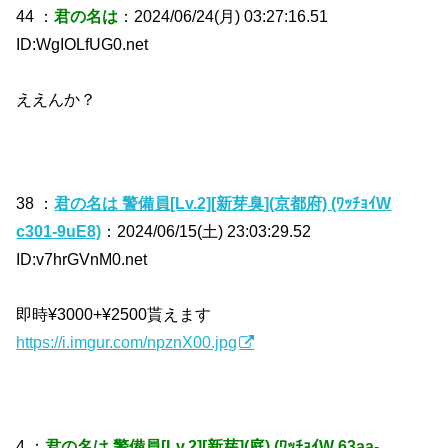
44 ：
君の名は
：2024/06/24(月) 03:27:16.51
ID:WgIOLfUG0.net
ええんか？
38 ：
君の名は 警備員[Lv.2][新芽臭](京都府) (ﾜｯﾁｮｲW
c301-9uE8)
：2024/06/15(土) 23:03:29.52
ID:v7hrGVnM0.net
即時¥3000+¥2500貰えます
https://i.imgur.com/npznX00.jpg
4 ：
君の名は 警備員[Lv.2][新芽](庭) (ﾜｯﾁｮｲW 63aa-