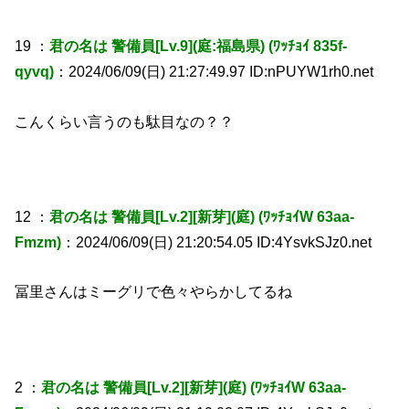
19 ：
君の名は 警備員[Lv.9](庭:福島県) (ﾜｯﾁｮｲ 835f-
qyvq)
：2024/06/09(日) 21:27:49.97 ID:nPUYW1rh0.net
こんくらい言うのも駄目なの？？
12 ：
君の名は 警備員[Lv.2][新芽](庭) (ﾜｯﾁｮｲW 63aa-
Fmzm)
：2024/06/09(日) 21:20:54.05 ID:4YsvkSJz0.net
冨里さんはミーグリで色々やらかしてるね
2 ：
君の名は 警備員[Lv.2][新芽](庭) (ﾜｯﾁｮｲW 63aa-