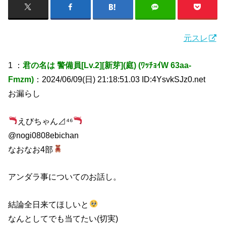
元スレ
1 ：
君の名は 警備員[Lv.2][新芽](庭) (ﾜｯﾁｮｲW 63aa-
Fmzm)
：2024/06/09(日) 21:18:51.03 ID:4YsvkSJz0.net
お漏らし
えびちゃん⊿⁴⁶
@nogi0808ebichan
なおなお4部
アンダラ事についてのお話し。
結論全日来てほしいと
なんとしてでも当てたい(切実)