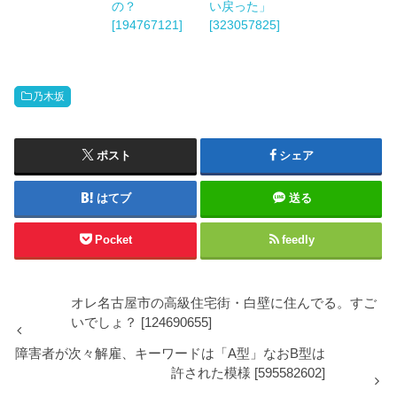
の？
い戻った」
[194767121]
[323057825]
乃木坂
ポスト
シェア
はてブ
送る
Pocket
feedly
オレ名古屋市の高級住宅街・白壁に住んでる。すご
いでしょ？ [124690655]
障害者が次々解雇、キーワードは「A型」なおB型は
許された模様 [595582602]