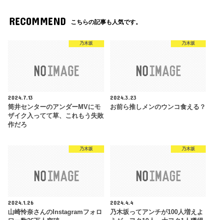
RECOMMEND
こちらの記事も人気です。
乃木坂
乃木坂
2024.7.13
2024.3.23
筒井センターのアンダーMVにモ
お前ら推しメンのウンコ食える？
ザイク入ってて草、これもう失敗
作だろ
乃木坂
乃木坂
2024.1.26
2024.4.4
山崎怜奈さんのInstagramフォロ
乃木坂ってアンチが100人増えよ