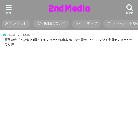
2ndMedia
menu
search
お問い合わせ
広告掲載について
サイトマップ
プライバシーポリ
HOME
乃木坂
冨里奈央「アンダラ3日ともセンターやる曲あるから全日来てや」←マジで全日センターやっ
てた件