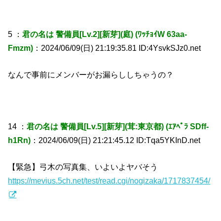
5 ：
君の名は 警備員[Lv.2][新芽](庭) (ﾜｯﾁｮｲW 63aa-
Fmzm)
：2024/06/09(日) 21:19:35.81 ID:4YsvkSJz0.net
なんで事前にメンバーがお漏らししちゃうの？
14 ：
君の名は 警備員[Lv.5][新芽](茸:東京都) (ｴｱﾍﾟﾗ SDff-
h1Rn)
：2024/06/09(日) 21:21:45.12 ID:Tqa5YKInD.net
【緊急】弓木の写真集、いよいよヤバそう
https://mevius.5ch.net/test/read.cgi/nogizaka/1717837454/