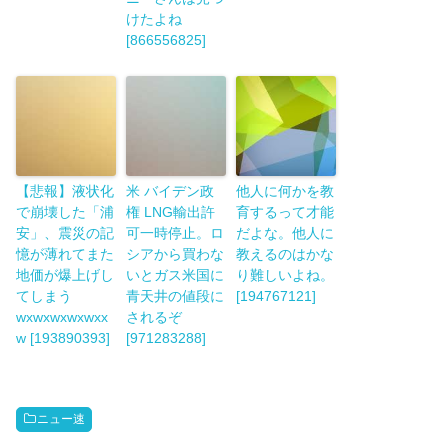
けたよね
[866556825]
【悲報】液状化
米 バイデン政
他人に何かを教
で崩壊した「浦
権 LNG輸出許
育するって才能
安」、震災の記
可一時停止。ロ
だよな。他人に
憶が薄れてまた
シアから買わな
教えるのはかな
地価が爆上げし
いとガス米国に
り難しいよね。
てしまう
青天井の値段に
[194767121]
wxwxwxwxwxx
されるぞ
w [193890393]
[971283288]
ニュー速