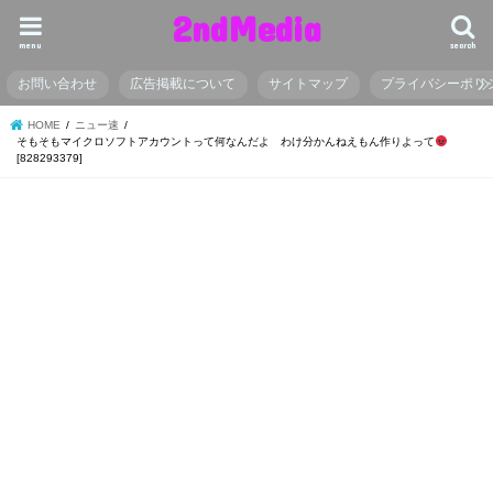
2ndMedia
menu
search
お問い合わせ
広告掲載について
サイトマップ
プライバシーポリ
HOME
ニュー速
そもそもマイクロソフトアカウントって何なんだよ わけ分かんねえもん作りよって
[828293379]