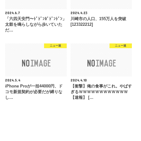
2024.6.7
2024.4.23
「六四天安門〜ﾄﾞﾄﾞﾝｶﾞﾄﾞﾝﾄﾞﾝ」
川崎市の人口、155万人を突破
太鼓を鳴らしながら歩いていた
[123322212]
だ…
ニュー速
ニュー速
2024.5.4
2024.4.10
iPhone Proが一括44000円、ド
【衝撃】俺の食事がこれ。やばす
コモ新規契約が必要だが縛りな
ぎるＷＷＷＷＷＷＷＷＷＷＷＷ
し…
【速報】 […