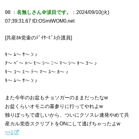
98 ：
名無しさん＠涙目です。
：2024/09/10(火)
07:39:31.67 ID:OSrntWOM0.net
[共産ｶﾙ党壷のﾃﾞｲｻｰﾋﾞｽ介護員]
ｷ〜 ﾑ〜 ｻ〜 ﾝ ♪
ｱ〜 ﾍﾞ〜 ﾊ〜 ﾓ〜 ｼ〜 ﾆ〜 ﾏ〜 ｼ〜 ﾀ〜 ﾖ〜 ♪
ｷ〜 ｺ〜 ｴ〜 ﾃ〜 ﾏ〜 ｽ〜 ｶ〜 ♪
ｷ〜 ﾑ〜 ｻ〜 ﾝ ♪
また今年のお盆もチョソガーのままだったなw
お盆くらいオモニの墓参りに行ってやれよw
独りぼっちで虚しいから、ついにクソスレ連発やめて共
産カル党壺スクリプトをONにして逃げちゃったよw
>>1