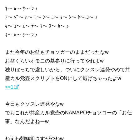
ｷ〜 ﾑ〜 ｻ〜 ﾝ ♪
ｱ〜 ﾍﾞ〜 ﾊ〜 ﾓ〜 ｼ〜 ﾆ〜 ﾏ〜 ｼ〜 ﾀ〜 ﾖ〜 ♪
ｷ〜 ｺ〜 ｴ〜 ﾃ〜 ﾏ〜 ｽ〜 ｶ〜 ♪
ｷ〜 ﾑ〜 ｻ〜 ﾝ ♪
また今年のお盆もチョソガーのままだったなw
お盆くらいオモニの墓参りに行ってやれよw
独りぼっちで虚しいから、ついにクソスレ連発やめて共
産カル党壺スクリプトをONにして逃げちゃったよw
>>1
今日もクソスレ連発やなw
でもこれが共産カル党壺のNAMAPOチョソコーの「お仕
事」なんだよねーw
ねえわ朝鮮組さすがやねw