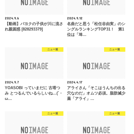
2024.9.6
2024.9.12
【動画】パヨクの子供が川に流さ
名曲だと思う「松任谷由実」のシ
れ親困惑 [828293379]
ングルランキングTOP31！ 第1
位は「埠…
ニュー速
ニュー速
2024.9.7
2024.4.17
YOASOBI っていまだに 古塔つ
アライさん「そこはうんちの出る
み とつるんでいるらしいね…(´・
穴なのだ」オムツ必須。脂肪減少
ω…
薬「アライ」…
ニュー速
ニュー速