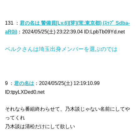
131 ：
君の名は 警備員[Lv.6][芽](茸:東京都) (ｽｯﾌﾟ Sdba-
aR0j)
：2024/05/25(土) 23:22:39.04 ID:LpbTb09Yd.net
ベルクさんは埼玉出身メンバーを選ぶのでは
9 ：
君の名は
：2024/05/25(土) 12:19:10.99
ID:tpyLXDed0.net
それなら番組終わらせて、乃木談じゃない名前にしてや
ってくれ
乃木談は清松だけにして欲しい