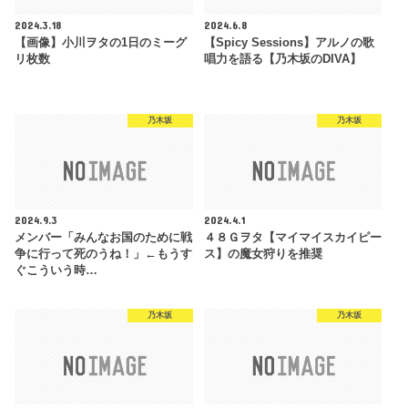
2024.3.18
2024.6.8
【画像】小川ヲタの1日のミーグ
【Spicy Sessions】アルノの歌
リ枚数
唱力を語る【乃木坂のDIVA】
乃木坂
乃木坂
2024.9.3
2024.4.1
メンバー「みんなお国のために戦
４８Ｇヲタ【マイマイスカイピー
争に行って死のうね！」←もうす
ス】の魔女狩りを推奨
ぐこういう時…
乃木坂
乃木坂