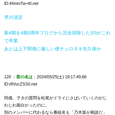
ID:44mmTw+t0.net
早川清宮
新4期を4期3周年ブログから完全排除した2/3がこれ
で卒業
あとは上下関係に厳しい便チュロネキ矢久保か
120 ：
君の名は
：2024/05/25(土) 19:17:49.66
ID:r8VucZSS0.net
同感。ヲタの質問を松尾がドライにさばいていくのがじ
わじわ面白かったのに。
別のメンバーに代わるなら番組名も「乃木坂が相談だ」