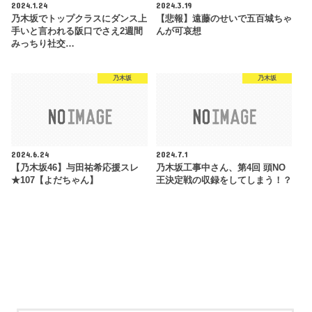
2024.1.24
2024.3.19
乃木坂でトップクラスにダンス上
【悲報】遠藤のせいで五百城ちゃ
手いと言われる阪口でさえ2週間
んが可哀想
みっちり社交…
乃木坂
乃木坂
2024.6.24
2024.7.1
【乃木坂46】与田祐希応援スレ
乃木坂工事中さん、第4回 頭NO
★107【よだちゃん】
王決定戦の収録をしてしまう！？