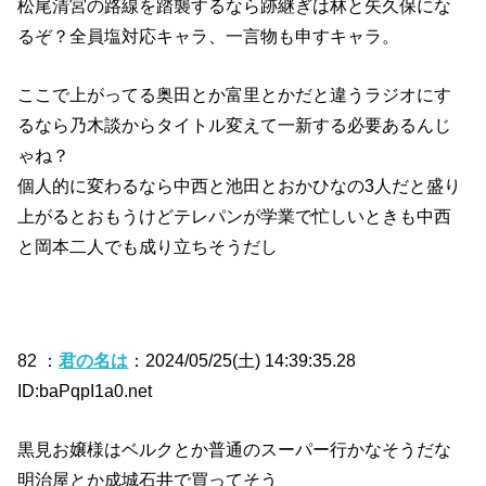
松尾清宮の路線を踏襲するなら跡継ぎは林と矢久保にな
るぞ？全員塩対応キャラ、一言物も申すキャラ。
ここで上がってる奥田とか富里とかだと違うラジオにす
るなら乃木談からタイトル変えて一新する必要あるんじ
ゃね？
個人的に変わるなら中西と池田とおかひなの3人だと盛り
上がるとおもうけどテレパンが学業で忙しいときも中西
と岡本二人でも成り立ちそうだし
82 ：
君の名は
：2024/05/25(土) 14:39:35.28
ID:baPqpI1a0.net
黒見お嬢様はベルクとか普通のスーパー行かなそうだな
明治屋とか成城石井で買ってそう