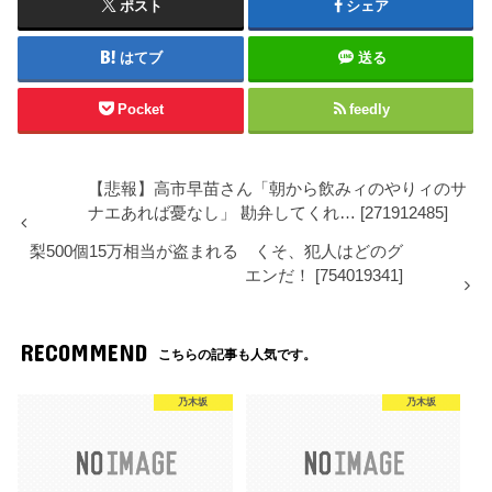
ポスト
シェア
はてブ
送る
Pocket
feedly
【悲報】高市早苗さん「朝から飲みィのやりィのサ
ナエあれば憂なし」 勘弁してくれ… [271912485]
梨500個15万相当が盗まれる くそ、犯人はどのグ
エンだ！ [754019341]
RECOMMEND
こちらの記事も人気です。
乃木坂
乃木坂