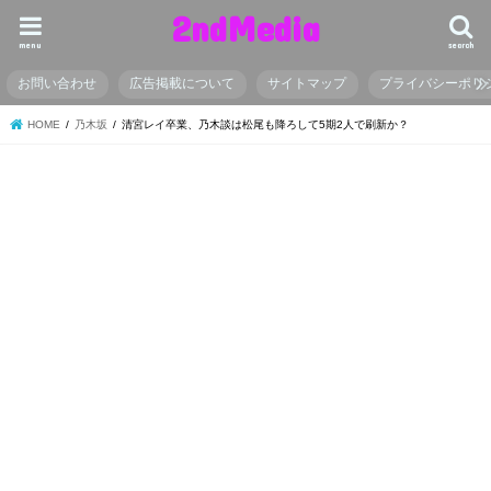
2ndMedia
menu
search
お問い合わせ
広告掲載について
サイトマップ
プライバシーポリ
HOME
乃木坂
清宮レイ卒業、乃木談は松尾も降ろして5期2人で刷新か？