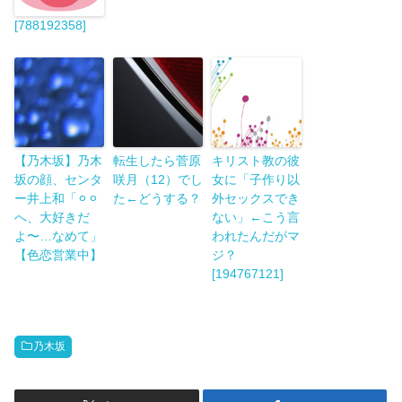
[788192358]
【乃木坂】乃木
転生したら菅原
キリスト教の彼
坂の顔、センタ
咲月（12）でし
女に「子作り以
ー井上和「⚪︎⚪︎
た←どうする？
外セックスでき
へ、大好きだ
ない」←こう言
よ〜…なめて」
われたんだがマ
【色恋営業中】
ジ？
[194767121]
乃木坂