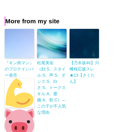
More from my site
『キン肉マン』
松尾美佑
【乃木坂46】川
のプロテインバ
（顔:S、スタイ
﨑桜応援スレ
ー発売
ル:S、声:S、ダ
★13【さくた
ンス:S、白
ん】
さ:S、トークス
キル:A、愛
嬌:A、歌:C）←
この子が不人気
な理由