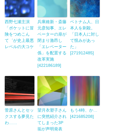
西野七瀬主演
兵庫維新・斎藤
ベトナム人、日
「ポケットに冒
元彦知事、エレ
本人を刺殺。
険をつめこん
ベーターの扉が
「日本人に対し
て゛が史上最悪
閉まり激昂し
て恨みがあっ
レベルの大コケ
「エレベーター
た」
係」を配置する
[271912485]
改革実施
[422186189]
菅原さんとセッ
望月衣塑子さん
もう4時、か…
クスする夢見た
に突然紹介され
[421685208]
わ……
てしまった3P
垢が声明発表