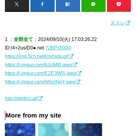
元スレ
1 ：
全部全て
：2024/09/10(火) 17:03:26.22
ID:/4+2us/D0●.net
?2BP(2000)
https://img.5ch.net/ico/nida.gif
https://i.imgur.com/bJctMI0.jpeg
https://i.imgur.com/EZE3W5j.jpeg
https://i.imgur.com/iWgzNeY.jpeg
http://perfect.all
More from my site