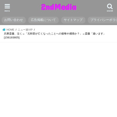
2ndMedia
menu
search
お問い合わせ
広告掲載について
サイトマップ
プライバシーポリ
HOME
ニュー速VIP
兵庫斎藤、泣く→「元幹部が亡くなったことへの後悔や感情か？」→斎藤「違います」
[156193805]