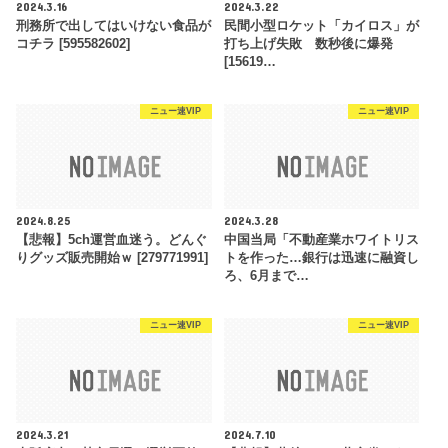
2024.3.16
2024.3.22
刑務所で出してはいけない食品が
民間小型ロケット「カイロス」が
コチラ [595582602]
打ち上げ失敗 数秒後に爆発
[15619…
ニュー速VIP
ニュー速VIP
2024.8.25
2024.3.28
【悲報】5ch運営血迷う。どんぐ
中国当局「不動産業ホワイトリス
りグッズ販売開始ｗ [279771991]
トを作った…銀行は迅速に融資し
ろ、6月まで…
ニュー速VIP
ニュー速VIP
2024.3.21
2024.7.10