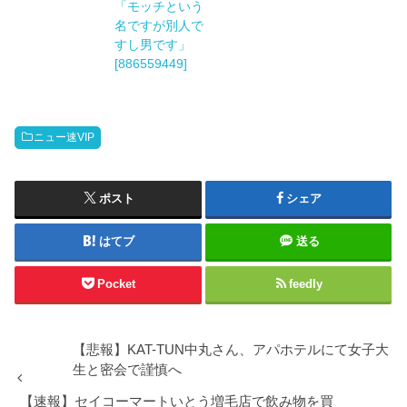
「モッチという
名ですが別人で
すし男です」
[886559449]
ニュー速VIP
ポスト
シェア
はてブ
送る
Pocket
feedly
【悲報】KAT-TUN中丸さん、アパホテルにて女子大
生と密会で謹慎へ
【速報】セイコーマートいとう増毛店で飲み物を買