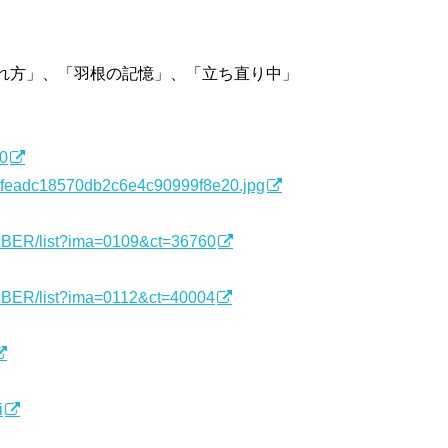
忘れ方」、「羽根の記憶」、「立ち直り中」
60
/4feadc18570db2c6e4c90999f8e20.jpg
EMBER/list?ima=0109&ct=36760
EMBER/list?ima=0112&ct=40004
i