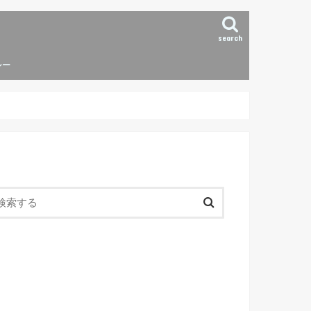
search
シー