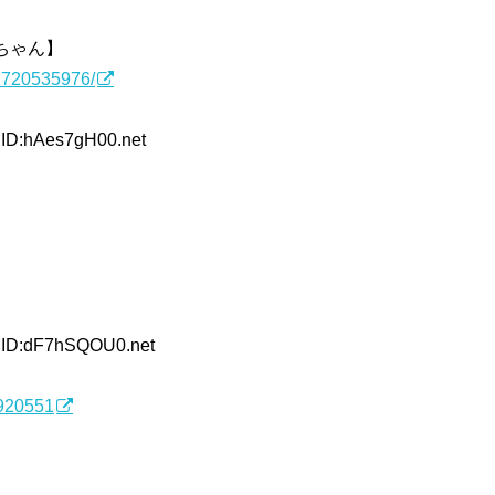
ちゃん】
/1720535976/
 ID:hAes7gH00.net
0 ID:dF7hSQOU0.net
3920551