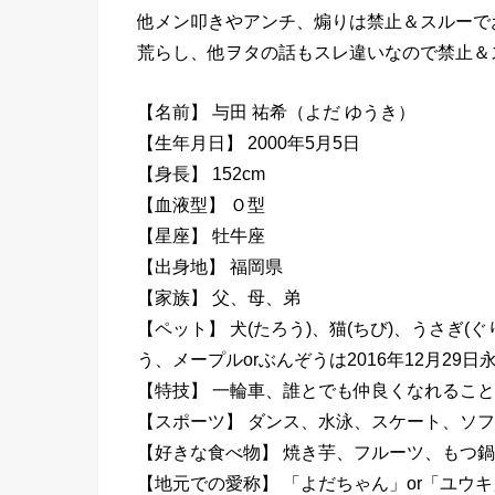
他メン叩きやアンチ、煽りは禁止＆スルーで
荒らし、他ヲタの話もスレ違いなので禁止＆
【名前】 与田 祐希（よだ ゆうき）
【生年月日】 2000年5月5日
【身長】 152cm
【血液型】 Ｏ型
【星座】 牡牛座
【出身地】 福岡県
【家族】 父、母、弟
【ペット】 犬(たろう)、猫(ちび)、うさぎ(ぐ
う、メープルorぶんぞうは2016年12月29日永
【特技】 一輪車、誰とでも仲良くなれること
【スポーツ】 ダンス、水泳、スケート、ソフ
【好きな食べ物】 焼き芋、フルーツ、もつ
【地元での愛称】 「よだちゃん」or「ユウキ