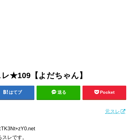
スレ★109【よだちゃん】
はてブ
送る
Pocket
元スレ
D:TK3Nt+zY0.net
るスレです。