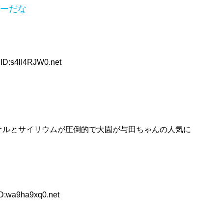
ーだな
ID:s4lI4RJW0.net
オルとサイリウムが圧倒的で大園が与田ちゃんの人気に
ID:wa9ha9xq0.net