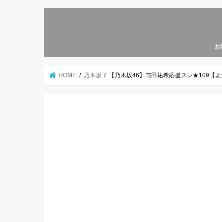
お
HOME
乃木坂
【乃木坂46】与田祐希応援スレ★109【