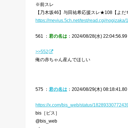
※前スレ
【乃木坂46】与田祐希応援スレ★108【よだ
https://mevius.5ch.net/test/read.cgi/nogizaka
561 ：
君の名は
：2024/08/28(水) 22:04:56.99
>>552
俺の赤ちゃん産んでほしい
575 ：
君の名は
：2024/08/29(木) 08:18:41.8
https://x.com/bis_web/status/182893307724
bis［ビス］
@bis_web