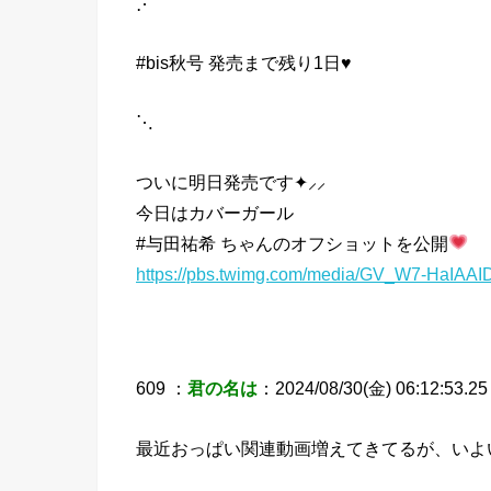
⋰
#bis秋号 発売まで残り1日♥︎
⋱
ついに明日発売です✦⸝⸝
今日はカバーガール
#与田祐希 ちゃんのオフショットを公開
https://pbs.twimg.com/media/GV_W7-HaIAAID
609 ：
君の名は
：2024/08/30(金) 06:12:53.25
最近おっぱい関連動画増えてきてるが、いよ