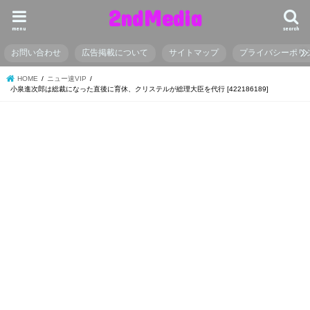
2ndMedia
menu
search
お問い合わせ
広告掲載について
サイトマップ
プライバシーポリ
HOME
ニュー速VIP
小泉進次郎は総裁になった直後に育休、クリステルが総理大臣を代行 [422186189]