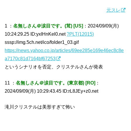
元スレ
1 ：
名無しさん＠涙目です。(茸) [US]
：2024/09/09(月)
10:24:29.25 ID:yxIHnKel0.net
?PLT(12015)
sssp://img.5ch.net/ico/folder1_03.gif
https://news.yahoo.co.jp/articles/69ee285e169e46ec8c8e
a7170c81d7164bf67253
というシナリオを否定、クリステルさんが発表
11 ：
名無しさん＠涙目です。(東京都) [RO]
：
2024/09/09(月) 10:29:43.45 ID:rL8JEy+z0.net
滝川クリステルは美形すぎて怖い