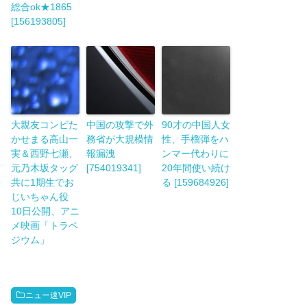
総合ok★1865
[156193805]
大親友コンビた
中国の攻撃で外
90才の中国人女
かせまる高山一
務省が大規模情
性、手榴弾をハ
実＆西野七瀬、
報漏洩
ンマー代わりに
元乃木坂タッグ
[754019341]
20年間使い続け
共に1期生でお
る [159684926]
じいちゃん役
10日公開、アニ
メ映画「トラペ
ジウム」
ニュー速VIP