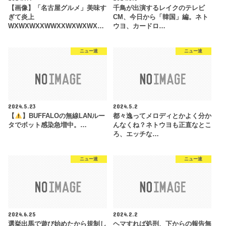
【画像】「名古屋グルメ」美味す
千鳥が出演するレイクのテレビ
ぎて炎上
CM、今日から「韓国」編。ネト
WXWXWXXWWXXWXWXWX…
ウヨ、カードロ…
ニュー速
ニュー速
2024.5.23
2024.5.2
【
】BUFFALOの無線LANルー
都々逸ってメロディとかよく分か
タでボット感染急増中。…
んなくね？ネトウヨも正直なとこ
ろ、エッチな…
ニュー速
ニュー速
2024.6.25
2024.2.2
選挙出馬で遊び始めたから規制し
ヘマすれば処刑、下からの報告無