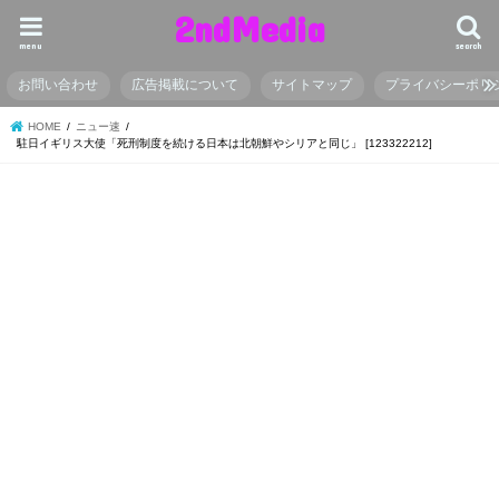
2ndMedia
menu
search
お問い合わせ
広告掲載について
サイトマップ
プライバシーポリ
HOME
ニュー速
駐日イギリス大使「死刑制度を続ける日本は北朝鮮やシリアと同じ」 [123322212]