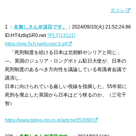
元スレ
1 ：
名無しさん＠涙目です。
：2024/09/10(火) 21:52:24.86
ID:HT4z8qSR0.net
?PLT(13121)
https://img.5ch.net/ico/pc3.gif
「死刑制度を続ける日本は北朝鮮やシリアと同じ」
―。英国のジュリア・ロングボトム駐日大使が、日本の
死刑制度のあるべき方向性を議論している有識者会議で
講演し、
日本に向けられている厳しい視線を指摘した。55年前に
死刑を廃止した英国から日本はどう映るのか。（三宅千
智）
https://www.tokyo-np.co.jp/article/353090