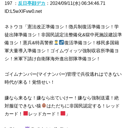
197 ：
反日亭顔デカ
：2024/09/11(水) 06:34:46.71
ID:L5wXIFvw0.net
ネトウヨ「憲法改正準備ヨシ！徴兵制復活準備ヨシ！学
徒出陣準備ヨシ！非国民認定法整備化&獄中死施設建設準
備ヨシ！憲兵&特高警察
復活準備ヨシ！移民多国籍
軍大量導入準備ヨシ！ゴイムヴィッツ強制収容所準備ヨ
シ！米軍下請け自衛隊海外進出部隊準備ヨシ！
ゴイムナンバー(マイナンバー)管理で兵役逃れはできない
時代が来る！覚悟せい！
嫌なら来るな！嫌なら出ていけー！嫌なら強制送還！絶
対服従できない猿
はただちに非国民認定する！レッド
カード！
レッドカード！
」