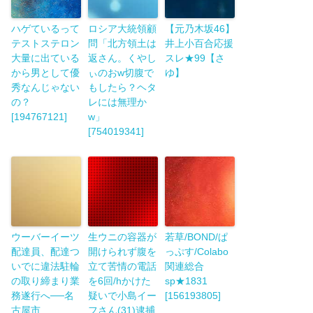
ハゲているって
ロシア大統領顧
【元乃木坂46】
テストステロン
問「北方領土は
井上小百合応援
大量に出ている
返さん。くやし
スレ★99【さ
から男として優
ぃのおw切腹で
ゆ】
秀なんじゃない
もしたら？ヘタ
の？
レには無理か
[194767121]
w」
[754019341]
ウーバーイーツ
生ウニの容器が
若草/BOND/ぱ
配達員、配達つ
開けられず腹を
っぷす/Colabo
いでに違法駐輪
立て苦情の電話
関連総合
の取り締まり業
を6回/hかけた
sp★1831
務遂行へ──名
疑いで小島イー
[156193805]
古屋市
フさん(31)逮捕