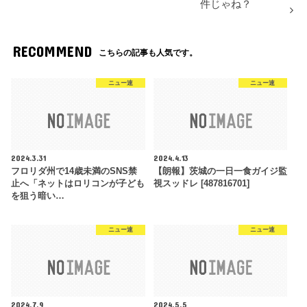
件じゃね？
RECOMMEND
こちらの記事も人気です。
ニュー速
ニュー速
2024.3.31
2024.4.13
フロリダ州で14歳未満のSNS禁
【朗報】茨城の一日一食ガイジ監
止へ「ネットはロリコンが子ども
視スッドレ [487816701]
を狙う暗い…
ニュー速
ニュー速
2024.7.9
2024.5.5