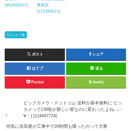
[902666507]
豊島区
[121394521]
ニュー速
ポスト
シェア
はてブ
送る
Pocket
feedly
ビックカメラ・ドットコム 送料が基本無料に ビッ
カメってCM歌が新しい変なのに変わったよね…;・
∀・) [114497724]
何気に吉田婆が工事中で20秒間も喋ったのって大事