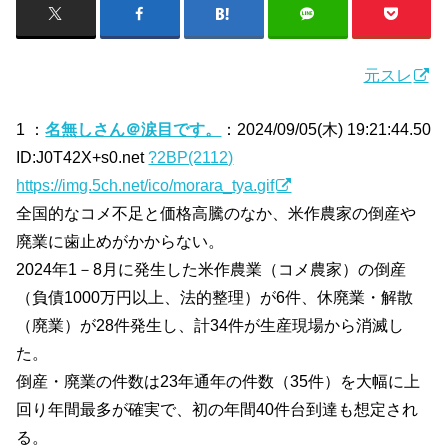
元スレ
1 ：
名無しさん＠涙目です。
：2024/09/05(木) 19:21:44.50
ID:J0T42X+s0.net
?2BP(2112)
https://img.5ch.net/ico/morara_tya.gif
全国的なコメ不足と価格高騰のなか、米作農家の倒産や
廃業に歯止めがかからない。
2024年1－8月に発生した米作農業（コメ農家）の倒産
（負債1000万円以上、法的整理）が6件、休廃業・解散
（廃業）が28件発生し、計34件が生産現場から消滅し
た。
倒産・廃業の件数は23年通年の件数（35件）を大幅に上
回り年間最多が確実で、初の年間40件台到達も想定され
る。