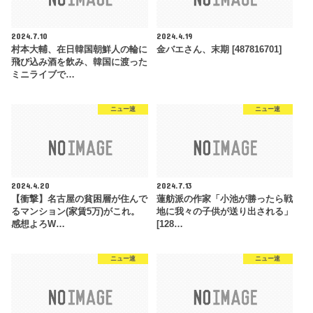
2024.7.10
2024.4.19
村本大輔、在日韓国朝鮮人の輪に
金バエさん、末期 [487816701]
飛び込み酒を飲み、韓国に渡った
ミニライブで…
ニュー速
ニュー速
2024.4.20
2024.7.13
【衝撃】名古屋の貧困層が住んで
蓮舫派の作家「小池が勝ったら戦
るマンション(家賃5万)がこれ。
地に我々の子供が送り出される」
感想よろW…
[128…
ニュー速
ニュー速