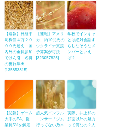
【速報】日経平
【速報】アメリ
学校でインキャ
均株価４万２０
カ、約10兆円の
とは絶対会話す
００円超え 国
ウクライナ支援
らしなそうなメ
内外の全員参加
予算案が可決
ンバーといえ
でけん引 名将
[323057825]
ば？
の誉れ岸田
[135853815]
【悲報】ゲーム
超人気インフル
実際、井上和の
大手のEA、従
エンサー「ジム
顔面以外の魅力
業員5%を解雇
行ってない乃木
って何なの？人