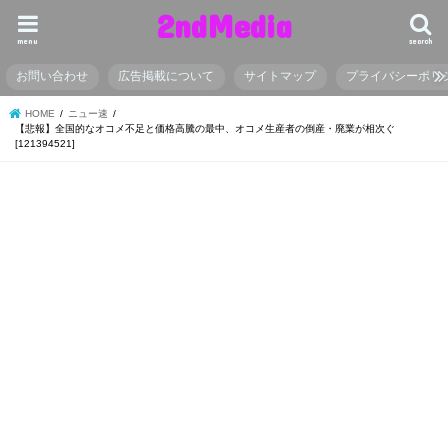
2ndMedia
menu
search
お問い合わせ
広告掲載について
サイトマップ
プライバシーポリ
HOME
ニュー速
【悲報】全国的なオコメ不足と価格高騰の最中、オコメ生産者の倒産・廃業が相次ぐ
[121394521]