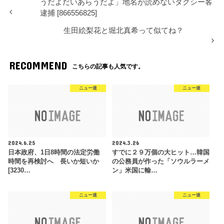
うだよだいあらうだよ」地名が読めないタクシー客
逮捕 [866556825]
生田絵梨花と堀北真希って似てね？
RECOMMEND
こちらの記事も人気です。
ニュー速
ニュー速
2024.6.25
2024.3.26
日本政府、1日8時間の法定労働
すでに２９万個の大ヒット…韓国
時間を再検討へ 長いか短いか
の公務員が作った「ソウルラーメ
[3230…
ン」米国に輸…
ニュー速
ニュー速