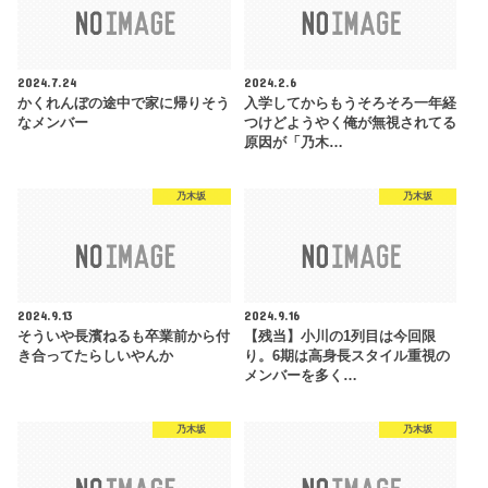
2024.7.24
2024.2.6
かくれんぼの途中で家に帰りそう
入学してからもうそろそろ一年経
なメンバー
つけどようやく俺が無視されてる
原因が「乃木…
乃木坂
乃木坂
2024.9.13
2024.9.16
そういや長濱ねるも卒業前から付
【残当】小川の1列目は今回限
き合ってたらしいやんか
り。6期は高身長スタイル重視の
メンバーを多く…
乃木坂
乃木坂