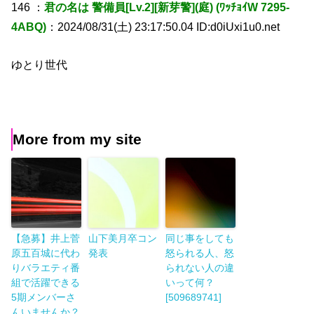
146 ：
君の名は 警備員[Lv.2][新芽警](庭) (ﾜｯﾁｮｲW 7295-
4ABQ)
：2024/08/31(土) 23:17:50.04 ID:d0iUxi1u0.net
ゆとり世代
More from my site
【急募】井上菅
山下美月卒コン
同じ事をしても
原五百城に代わ
発表
怒られる人、怒
りバラエティ番
られない人の違
組で活躍できる
いって何？
5期メンバーさ
[509689741]
んいませんか？