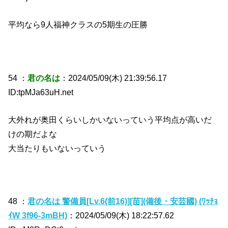
平均なら9人福神クラスの5期生の圧勝
54 ：
君の名は
：2024/05/09(木) 21:39:56.17
ID:tpMJa63uH.net
大外れが奥田くらいしかいないっていう平均点が高いだ
けの期だよな
大当たりもいないっていう
48 ：
君の名は 警備員[Lv.6(前16)][苗](備後・安芸國) (ﾜｯﾁｮ
ｲW 3f96-3mBH)
：2024/05/09(木) 18:22:57.62