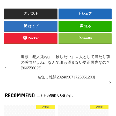
ポスト
シェア
はてブ
送る
Pocket
feedly
遺族「犯人死ね」「殺したい」←人として当たり前
の感情だよね。なんで誰も望まない更正優先なの？
[866556825]
名無し雑談20240907 [725951203]
RECOMMEND
こちらの記事も人気です。
乃木坂
乃木坂