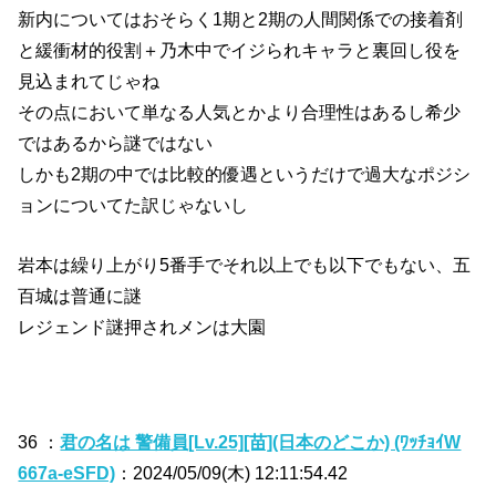
新内についてはおそらく1期と2期の人間関係での接着剤
と緩衝材的役割＋乃木中でイジられキャラと裏回し役を
見込まれてじゃね
その点において単なる人気とかより合理性はあるし希少
ではあるから謎ではない
しかも2期の中では比較的優遇というだけで過大なポジシ
ョンについてた訳じゃないし
岩本は繰り上がり5番手でそれ以上でも以下でもない、五
百城は普通に謎
レジェンド謎押されメンは大園
36 ：
君の名は 警備員[Lv.25][苗](日本のどこか) (ﾜｯﾁｮｲW
667a-eSFD)
：2024/05/09(木) 12:11:54.42