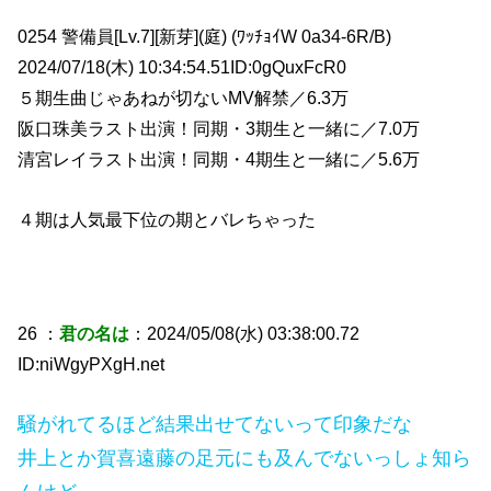
0254 警備員[Lv.7][新芽](庭) (ﾜｯﾁｮｲW 0a34-6R/B)
2024/07/18(木) 10:34:54.51ID:0gQuxFcR0
５期生曲じゃあねが切ないMV解禁／6.3万
阪口珠美ラスト出演！同期・3期生と一緒に／7.0万
清宮レイラスト出演！同期・4期生と一緒に／5.6万
４期は人気最下位の期とバレちゃった
26 ：
君の名は
：2024/05/08(水) 03:38:00.72
ID:niWgyPXgH.net
騒がれてるほど結果出せてないって印象だな
井上とか賀喜遠藤の足元にも及んでないっしょ知ら