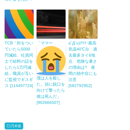
TCB「肘をつい
「ママー
ι(´Д`υ)ｱﾂｲｰ最高
ていたら5000
気温40℃台 過
円減給、社員同
去最多タイ6地
士で給料の話を
点 危険な暑さ
したら1万円減
の理由は? 夜
給」職員が互い
間の熱中症にも
僕は人を殺し
に監視でギスギ
注意
た。頭に銃口を
ス [114497724]
[582792952]
向けて撃ったら
彼は死んだ」
[902666507]
乃木坂