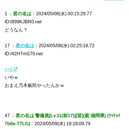
1 ：
君の名は
：2024/05/08(水) 00:15:29.77
ID:l899KJBR0.net
どうなん？
17 ：
君の名は
：2024/05/08(水) 02:25:18.72
ID:/42HTmS70.net
>>1
いやｗ
おまえ乃木板民やったんかｗ
47 ：
君の名は 警備員[Lv.11(前17)][苗](庭:福岡県) (ﾜｯﾁｮｲ
7b8e-T7LG)
：2024/05/09(木) 18:18:09.79