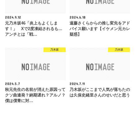
2024.9.12
2024.6.18
元乃木坂46「炎上もよくしま
遠藤さくらからの推し変先をアド
す！」 Xで2度凍結されるも…
バイス願います【イケメン元カレ
アンチとは「戦…
疑惑】
乃木坂
乃木坂
2024.5.7
2024.7.11
秋元先生の名前が消えた原因って
乃木坂がここまで人気が落ちたの
クソ曲連発？納期遅れ？アルノ？
は久保史緒里さんのせいだと思う
僕は僕青に対…