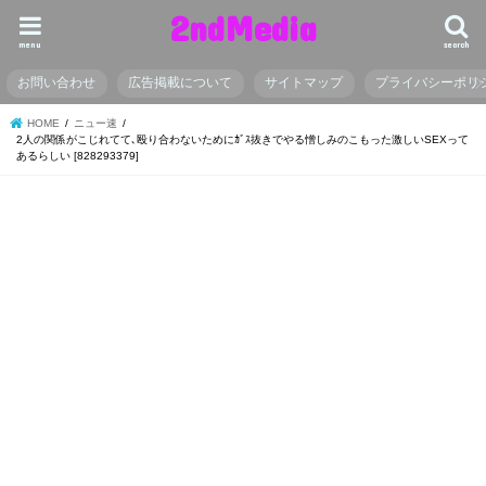
2ndMedia
menu
search
お問い合わせ
広告掲載について
サイトマップ
プライバシーポリ
HOME
ニュー速
2人の関係がこじれてて､殴り合わないためにｶﾞｽ抜きでやる憎しみのこもった激しいSEXって
あるらしい [828293379]