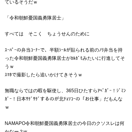
ているそうだｗ
「令和朝鮮憂国義勇隊居士」
すべては そこく ちょうせんのために
ｽｰﾊﾟｰの弁当ｺｰﾅｰで、半額ｼｰﾙが貼られる前のﾉﾘ弁当を持
った令和朝鮮憂国義勇隊居士がｶﾙｶﾞﾓみたいに行進してそ
うｗ
ｽﾏﾎで撮影したら追いかけてきそうｗ
無職ならではの暇を駆使し、365日ひたすらｱﾍﾞｶﾞｰ！ｼﾞﾐﾝ
ｶﾞｰ！日本ｻｹﾞｻｹﾞするのが北ﾁｮｿｺｰの「お仕事」だもんな
ｗ
NAMAPO令和朝鮮憂国義勇隊居士の今日のクソスレは何
かなー？w