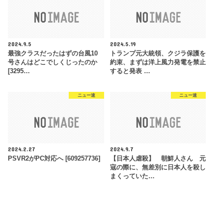
2024.9.5
2024.5.19
最強クラスだったはずの台風10
トランプ元大統領、クジラ保護を
号さんはどこでしくじったのか
約束、まずは洋上風力発電を禁止
[3295…
すると発表 …
ニュー速
ニュー速
2024.2.27
2024.9.7
PSVR2がPC対応へ [609257736]
【日本人虐殺】 朝鮮人さん 元
寇の際に、無差別に日本人を殺し
まくっていた…