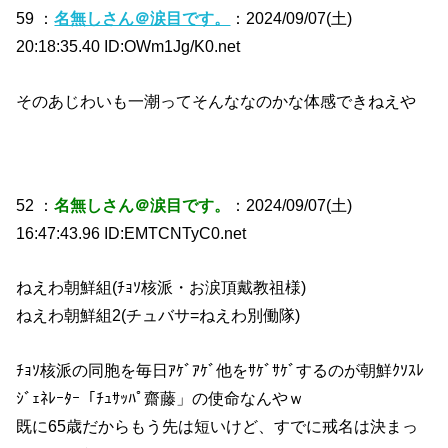
59 ：
名無しさん＠涙目です。
：2024/09/07(土)
20:18:35.40 ID:OWm1Jg/K0.net
そのあじわいも一潮ってそんななのかな体感できねえや
52 ：
名無しさん＠涙目です。
：2024/09/07(土)
16:47:43.96 ID:EMTCNTyC0.net
ねえわ朝鮮組(ﾁｮｿ核派・お涙頂戴教祖様)
ねえわ朝鮮組2(チュバサ=ねえわ別働隊)
ﾁｮｿ核派の同胞を毎日ｱｹﾞｱｹﾞ他をｻｹﾞｻｹﾞするのが朝鮮ｸｿｽﾚ
ｼﾞｪﾈﾚｰﾀｰ「ﾁｭｻｯﾊﾟ齋藤」の使命なんやｗ
既に65歳だからもう先は短いけど、すでに戒名は決まっ