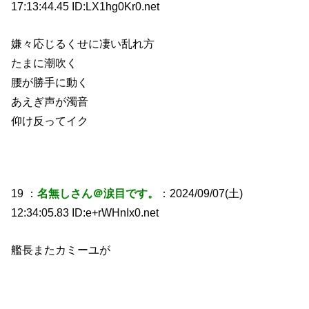
17:13:44.45 ID:LX1hg0Kr0.net
嫌々応じるくせに凄い乱れ方
たまに潮吹く
腰が勝手に動く
あえぎ声が濁音
仰け反ってイク
19 ：
名無しさん＠涙目です。
：2024/09/07(土)
12:34:05.83 ID:e+rWHnIx0.net
艦長またカミーユが