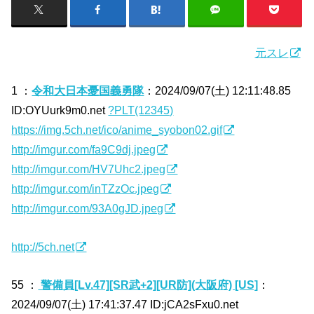
元スレ
1 ：
令和大日本憂国義勇隊
：2024/09/07(土) 12:11:48.85
ID:OYUurk9m0.net
?PLT(12345)
https://img.5ch.net/ico/anime_syobon02.gif
http://imgur.com/fa9C9dj.jpeg
http://imgur.com/HV7Uhc2.jpeg
http://imgur.com/inTZzOc.jpeg
http://imgur.com/93A0gJD.jpeg
http://5ch.net
55 ：
警備員[Lv.47][SR武+2][UR防](大阪府) [US]
：
2024/09/07(土) 17:41:37.47 ID:jCA2sFxu0.net