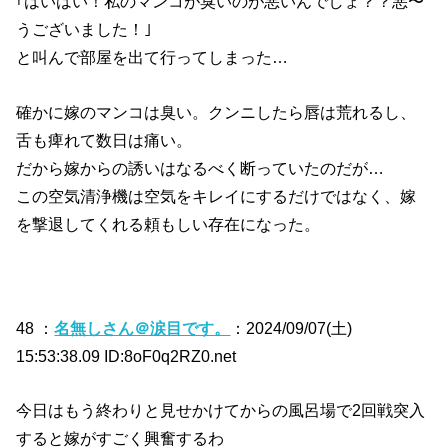
｢はいはい！私のマンコが臭いのが悪いんでしょ？？悪〜
うございました！｣
と叫んで部屋を出て行ってしまった…
確かに嫁のマンコは臭い。クンニしたら唇は荒れるし、
舌も痺れて数日は痛い。
だから嫁からの誘いはなるべく断っていたのだが…
この空気清浄機は空気をキレイにするだけではなく、嫁
を撃退してくれる頼もしい存在になった。
48 ：
名無しさん＠涙目です。
：2024/09/07(土)
15:53:38.09 ID:8oF0q2RZ0.net
今日はもう終わりと見せかけてからの風呂場で2回戦突入
すると嫁がすごく興奮するわ