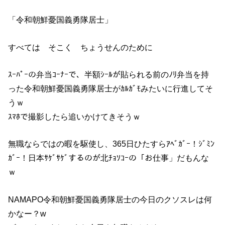
「令和朝鮮憂国義勇隊居士」
すべては そこく ちょうせんのために
ｽｰﾊﾟｰの弁当ｺｰﾅｰで、半額ｼｰﾙが貼られる前のﾉﾘ弁当を持
った令和朝鮮憂国義勇隊居士がｶﾙｶﾞﾓみたいに行進してそ
うｗ
ｽﾏﾎで撮影したら追いかけてきそうｗ
無職ならではの暇を駆使し、365日ひたすらｱﾍﾞｶﾞｰ！ｼﾞﾐﾝ
ｶﾞｰ！日本ｻｹﾞｻｹﾞするのが北ﾁｮｿｺｰの「お仕事」だもんな
ｗ
NAMAPO令和朝鮮憂国義勇隊居士の今日のクソスレは何
かなー？w