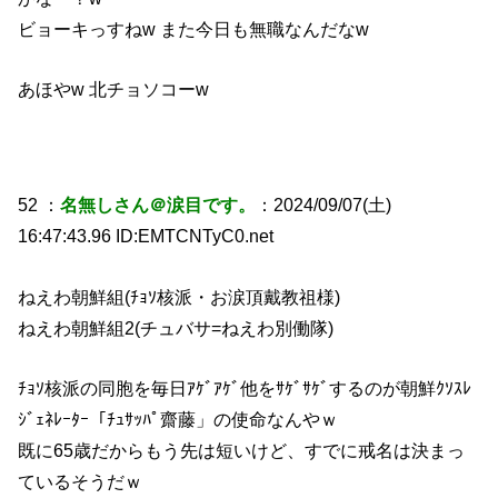
ビョーキっすねw また今日も無職なんだなw
あほやw 北チョソコーw
52 ：
名無しさん＠涙目です。
：2024/09/07(土)
16:47:43.96 ID:EMTCNTyC0.net
ねえわ朝鮮組(ﾁｮｿ核派・お涙頂戴教祖様)
ねえわ朝鮮組2(チュバサ=ねえわ別働隊)
ﾁｮｿ核派の同胞を毎日ｱｹﾞｱｹﾞ他をｻｹﾞｻｹﾞするのが朝鮮ｸｿｽﾚ
ｼﾞｪﾈﾚｰﾀｰ「ﾁｭｻｯﾊﾟ齋藤」の使命なんやｗ
既に65歳だからもう先は短いけど、すでに戒名は決まっ
ているそうだｗ