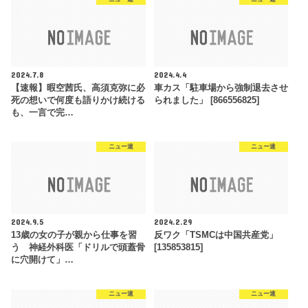
2024.7.8
2024.4.4
【速報】暇空茜氏、高須克弥に必
車カス「駐車場から強制退去させ
死の想いで何度も語りかけ続ける
られました」 [866556825]
も、一言で完…
ニュー速
ニュー速
2024.9.5
2024.2.29
13歳の女の子が親から仕事を習
反ワク「TSMCは中国共産党」
う 神経外科医「ドリルで頭蓋骨
[135853815]
に穴開けて」…
ニュー速
ニュー速