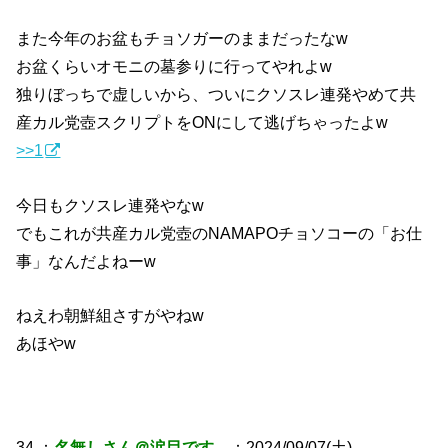
また今年のお盆もチョソガーのままだったなw
お盆くらいオモニの墓参りに行ってやれよw
独りぼっちで虚しいから、ついにクソスレ連発やめて共
産カル党壺スクリプトをONにして逃げちゃったよw
>>1
今日もクソスレ連発やなw
でもこれが共産カル党壺のNAMAPOチョソコーの「お仕
事」なんだよねーw
ねえわ朝鮮組さすがやねw
あほやw
34 ：
名無しさん＠涙目です。
：2024/09/07(土)