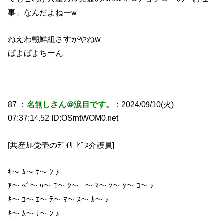
事」なんだよねーw
ねえわ朝鮮組さすがやねw
ぱよぱよちーん
87 ：
名無しさん＠涙目です。
：2024/09/10(火)
07:37:14.52 ID:OSrntWOM0.net
[共産ｶﾙ党壷のﾃﾞｲｻｰﾋﾞｽ介護員]
ｷ〜 ﾑ〜 ｻ〜 ﾝ ♪
ｱ〜 ﾍﾞ〜 ﾊ〜 ﾓ〜 ｼ〜 ﾆ〜 ﾏ〜 ｼ〜 ﾀ〜 ﾖ〜 ♪
ｷ〜 ｺ〜 ｴ〜 ﾃ〜 ﾏ〜 ｽ〜 ｶ〜 ♪
ｷ〜 ﾑ〜 ｻ〜 ﾝ ♪