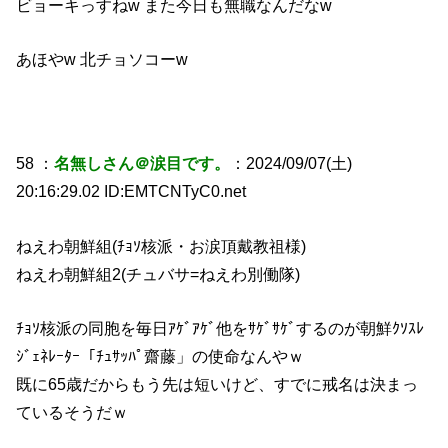
ビョーキっすねw また今日も無職なんだなw
あほやw 北チョソコーw
58 ：
名無しさん＠涙目です。
：2024/09/07(土)
20:16:29.02 ID:EMTCNTyC0.net
ねえわ朝鮮組(ﾁｮｿ核派・お涙頂戴教祖様)
ねえわ朝鮮組2(チュバサ=ねえわ別働隊)
ﾁｮｿ核派の同胞を毎日ｱｹﾞｱｹﾞ他をｻｹﾞｻｹﾞするのが朝鮮ｸｿｽﾚ
ｼﾞｪﾈﾚｰﾀｰ「ﾁｭｻｯﾊﾟ齋藤」の使命なんやｗ
既に65歳だからもう先は短いけど、すでに戒名は決まっ
ているそうだｗ