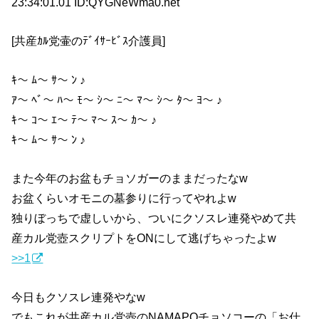
23:34:01.01 ID:QYGNeWma0.net
[共産ｶﾙ党壷のﾃﾞｲｻｰﾋﾞｽ介護員]
ｷ〜 ﾑ〜 ｻ〜 ﾝ ♪
ｱ〜 ﾍﾞ〜 ﾊ〜 ﾓ〜 ｼ〜 ﾆ〜 ﾏ〜 ｼ〜 ﾀ〜 ﾖ〜 ♪
ｷ〜 ｺ〜 ｴ〜 ﾃ〜 ﾏ〜 ｽ〜 ｶ〜 ♪
ｷ〜 ﾑ〜 ｻ〜 ﾝ ♪
また今年のお盆もチョソガーのままだったなw
お盆くらいオモニの墓参りに行ってやれよw
独りぼっちで虚しいから、ついにクソスレ連発やめて共
産カル党壺スクリプトをONにして逃げちゃったよw
>>1
今日もクソスレ連発やなw
でもこれが共産カル党壺のNAMAPOチョソコーの「お仕