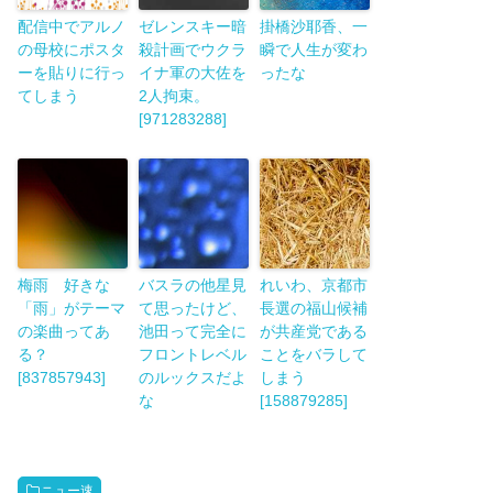
配信中でアルノ
ゼレンスキー暗
掛橋沙耶香、一
の母校にポスタ
殺計画でウクラ
瞬で人生が変わ
ーを貼りに行っ
イナ軍の大佐を
ったな
てしまう
2人拘束。
[971283288]
梅雨 好きな
バスラの他星見
れいわ、京都市
「雨」がテーマ
て思ったけど、
長選の福山候補
の楽曲ってあ
池田って完全に
が共産党である
る？
フロントレベル
ことをバラして
[837857943]
のルックスだよ
しまう
な
[158879285]
ニュー速