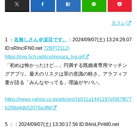
元スレ
1 ：
名無しさん＠涙目です。
：2024/09/07(土) 13:24:29.07
ID:sRInciFN0.net
?2BP(2112)
https://img.5ch.net/ico/morara_tya.gif
「初めは怖かったけど…」円満する既婚者専用マッチン
グアプリ。最大のリスクは罪の意識の軽さ。アラフィフ
妻が語る「みんなやってる」理論がヤバい。
https://news.yahoo.co.jp/articles/1b011a1441197ef367f677
b288d4db52079a3ffd
5 ：
：2024/09/07(土) 13:30:17.56 ID:84niLPnW0.net