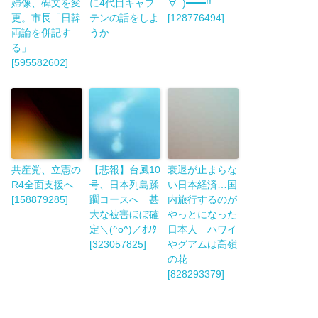
婦像、碑文を変
に4代目キャプ
∀ﾟ)━━!!
更。市長「日韓
テンの話をしよ
[128776494]
両論を併記す
うか
る」
[595582602]
共産党、立憲の
【悲報】台風10
衰退が止まらな
R4全面支援へ
号、日本列島蹂
い日本経済…国
[158879285]
躙コースへ 甚
内旅行するのが
大な被害ほぼ確
やっとになった
定＼(^o^)／ｵﾜﾀ
日本人 ハワイ
[323057825]
やグアムは高嶺
の花
[828293379]