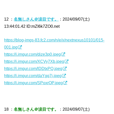
12 ：
名無しさん＠涙目です。
：2024/09/07(土)
13:44:01.42 ID:mZI6k7ZO0.net
https://blog-imgs-83.fc2.com/n/e/x/nextnexus10101/015-
001.jpg
https://i.imgur.com/dize3p0.jpeg
https://i.imgur.com/XCVy7Xb.jpeg
https://i.imgur.com/lDDtxPQ.jpeg
https://i.imgur.com/daYgq7j.jpeg
https://i.imgur.com/SPoxrOP.jpeg
18 ：
名無しさん＠涙目です。
：2024/09/07(土)