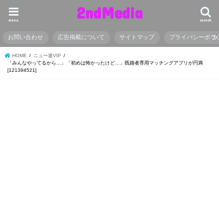
2ndMedia
menu
search
お問い合わせ
広告掲載について
サイトマップ
プライバシーポリ
HOME
ニュー速VIP
「みんなやってるから…」「初めは怖かったけど…」既婚者専用マッチングアプリが円満
[121394521]