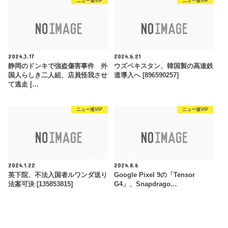
ニュー速VIP
ニュー速VIP
2024.3.17
2024.6.21
静岡のドンキで強盗傷害事件 外
ウズベキスタン、韓国製の高速鉄
国人らしき二人組、店員怪我させ
道導入へ [896590257]
て逃走 […
ニュー速VIP
ニュー速VIP
2024.1.22
2024.8.6
英下院、不法入国者ルワンダ送り
Google Pixel 9の「Tensor
法案可決 [135853815]
G4」、Snapdrago…