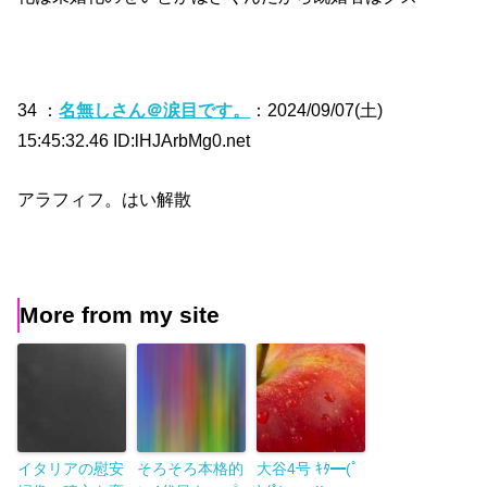
34 ：
名無しさん＠涙目です。
：2024/09/07(土)
15:45:32.46 ID:lHJArbMg0.net
アラフィフ。はい解散
More from my site
イタリアの慰安
そろそろ本格的
大谷4号 ｷﾀ━(ﾟ