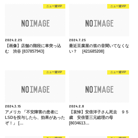
ニュー速VIP
ニュー速VIP
2024.2.25
2024.7.25
【画像】店舗の階段に車突っ込
最近豆腐屋の笛の音聞いてなくな
む 渋谷 [837857943]
い？ [421685208]
ニュー速VIP
ニュー速VIP
2024.3.15
2024.2.8
アメリカ 「不安障害の患者に
【哀悼】安倍洋子さん死去 ９５
LSDを投与したら、効果があった
歳 安倍晋三元総理の母
ぞ！」 […
[8034613…