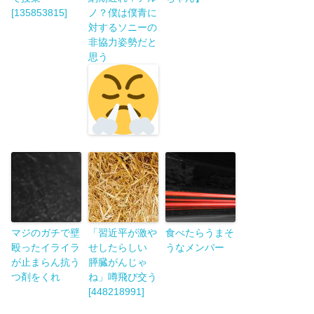
[135853815]
ノ？僕は僕青に
対するソニーの
非協力姿勢だと
思う
マジのガチで壁
「習近平が激や
食べたらうまそ
殴ったイライラ
せしたらしい
うなメンバー
が止まらん抗う
膵臓がんじゃ
つ剤をくれ
ね」噂飛び交う
[448218991]