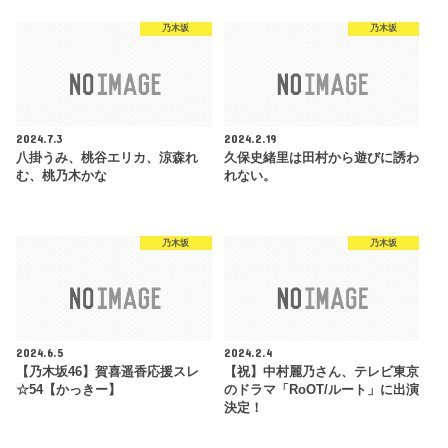
乃木坂
乃木坂
2024.7.3
2024.2.19
八掛うみ、桃谷エリカ、涼森れ
久保史緒里は田村から遊びに誘わ
む、桃乃木かな
れない。
乃木坂
乃木坂
2024.6.5
2024.2.4
【乃木坂46】賀喜遥香応援スレ
【祝】中村麗乃さん、テレビ東京
☆54【かっきー】
のドラマ「RoOT/ルート」に出演
決定！