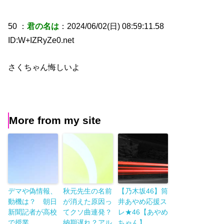
50 ：
君の名は
：2024/06/02(日) 08:59:11.58
ID:W+IZRyZe0.net
さくちゃん悔しいよ
More from my site
デマや偽情報、
秋元先生の名前
【乃木坂46】筒
動機は？ 朝日
が消えた原因っ
井あやめ応援ス
新聞記者が高校
てクソ曲連発？
レ★46【あやめ
で授業
納期遅れ？アル
ちゃん】