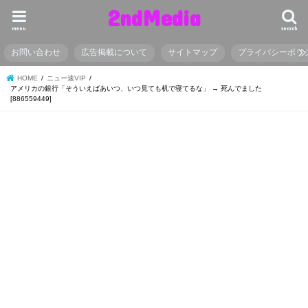
2ndMedia
menu
search
お問い合わせ
広告掲載について
サイトマップ
プライバシーポリ
HOME
ニュー速VIP
アメリカの銀行「そういえばあいつ、いつ見ても机で寝てるな」 → 死んでました
[886559449]