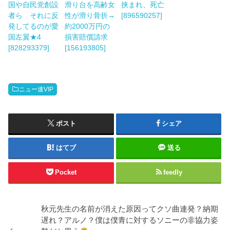
国や自民党創設
滑り台を高齢女
挟まれ、死亡
者ら それに反
性が滑り骨折→
[896590257]
発してるのが愛
約2000万円の
国左翼★4
損害賠償請求
[828293379]
[156193805]
ニュー速VIP
ポスト
シェア
はてブ
送る
Pocket
feedly
秋元先生の名前が消えた原因ってクソ曲連発？納期
遅れ？アルノ？僕は僕青に対するソニーの非協力姿