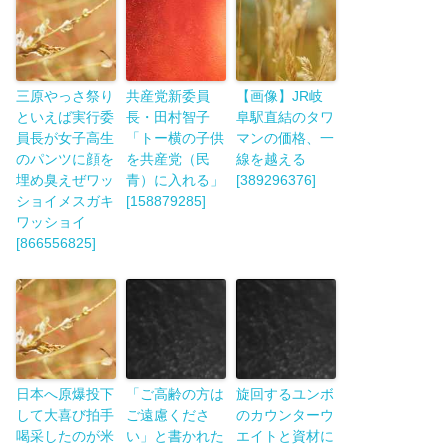
三原やっさ祭り
共産党新委員
【画像】JR岐
といえば実行委
長・田村智子
阜駅直結のタワ
員長が女子高生
「トー横の子供
マンの価格、一
のパンツに顔を
を共産党（民
線を越える
埋め臭えぜワッ
青）に入れる」
[389296376]
ショイメスガキ
[158879285]
ワッショイ
[866556825]
日本へ原爆投下
「ご高齢の方は
旋回するユンボ
して大喜び拍手
ご遠慮くださ
のカウンターウ
喝采したのが米
い」と書かれた
エイトと資材に