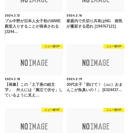
2024.3.13
2024.2.16
ブル中野が日本人女子初のWWE
家庭内で爪切り共有はNG 病気
殿堂入りすることが発表される
が蔓延する恐れ [194767121]
[3244…
ニュー速VIP
ニュー速VIP
2024.3.18
2024.2.19
【画像】この「土下座の絵文
30代女子「助けて！（;ω;）おま
字」 外人には「腕立て伏せ」し
んこが魚臭いの！」 [6324437…
ているように見え…
ニュー速VIP
ニュー速VIP