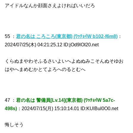
アイドルなんか顔面さえよければいいだろ
55 ：
君の名は ころころ(東京都) (ﾜｯﾁｮｲW b102-f6m8)
：
2024/07/25(木) 04:21:25.12 ID:jOd9lOI20.net
くらぬまやわそふるさいよいへよぬぬみこそんぬそゆお
はやへまめむかとてよろへのるとむへ
47 ：
君の名は 警備員[Lv.14](東京都) (ﾜｯﾁｮｲW 5a7c-
498s)
：2024/07/15(月) 15:10:14.01 ID:KUlBul0O0.net
悔しそう