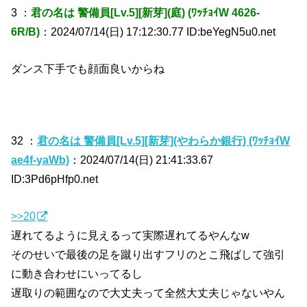
3 ：
君の名は 警備員[Lv.5][新芽](庭) (ﾜｯﾁｮｲW 4626-
6R/B)
：2024/07/14(日) 17:12:30.77 ID:beYegN5u0.net
ダンス下手でも顔面良いからね
32 ：
君の名は 警備員[Lv.5][新芽](やわらか銀行) (ﾜｯﾁｮｲW
ae4f-yaWb)
：2024/07/14(日) 21:41:33.67
ID:3Pd6pHfp0.net
>>20
遅れてるように見えるって実際遅れてるやんなw
そのせいで最後の足を蹴り出すフリのとこ飛ばして強引
に動き合わせにいってるし
遅取りの範囲なので大丈夫って全然大丈夫じゃないやん