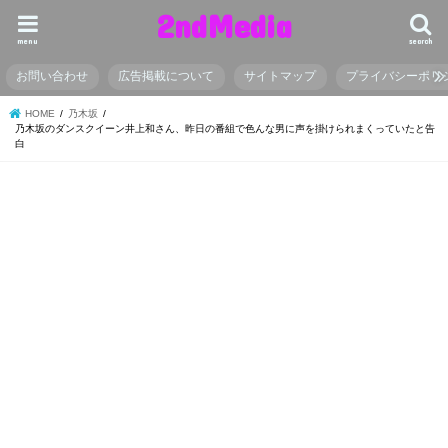
2ndMedia
menu
search
お問い合わせ
広告掲載について
サイトマップ
プライバシーポリ
HOME
乃木坂
乃木坂のダンスクイーン井上和さん、昨日の番組で色んな男に声を掛けられまくっていたと告
白