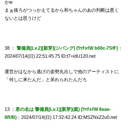
かw
まぁ後ろがつっかえてるから和ちゃんのあの判断は悪く
ないとは思うけど
38 ：
警備員[Lv.2][新芽](ジパング) (ﾜｯﾁｮｲW b60c-7SfF)
：
2024/07/14(日) 22:51:45.75 ID:t7+idU120.net
運営がはなから逃げの姿勢丸出しで他のアーティストに
「何しに来たんだ」と呆れられたんだろ
13 ：
君の名は 警備員[Lv.1][新芽](庭) (ﾜｯﾁｮｲW 6eae-
6R/B)
：2024/07/14(日) 17:32:42.24 ID:MSZNxZ2u0.net