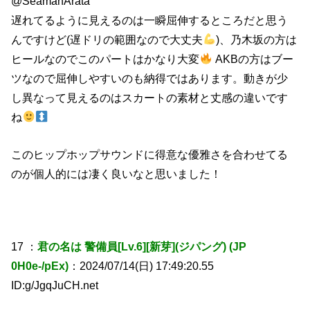
@SeamanArata
遅れてるように見えるのは一瞬屈伸するところだと思う
んですけど(遅ドリの範囲なので大丈夫
)、乃木坂の方は
ヒールなのでこのパートはかなり大変
AKBの方はブー
ツなので屈伸しやすいのも納得ではあります。動きが少
し異なって見えるのはスカートの素材と丈感の違いです
ね
このヒップホップサウンドに得意な優雅さを合わせてる
のが個人的には凄く良いなと思いました！
17 ：
君の名は 警備員[Lv.6][新芽](ジパング) (JP
0H0e-/pEx)
：2024/07/14(日) 17:49:20.55
ID:g/JgqJuCH.net