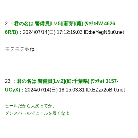
2 ：
君の名は 警備員[Lv.5][新芽](庭) (ﾜｯﾁｮｲW 4626-
6R/B)
：2024/07/14(日) 17:12:19.03 ID:beYegN5u0.net
モテモテやね
23 ：
君の名は 警備員[Lv.2](庭:千葉県) (ﾜｯﾁｮｲ 3157-
UGyX)
：2024/07/14(日) 18:15:03.81 ID:EZzx2oBr0.net
ヒールだから大変ってか、
ダンスバトルでヒールを履くなよ