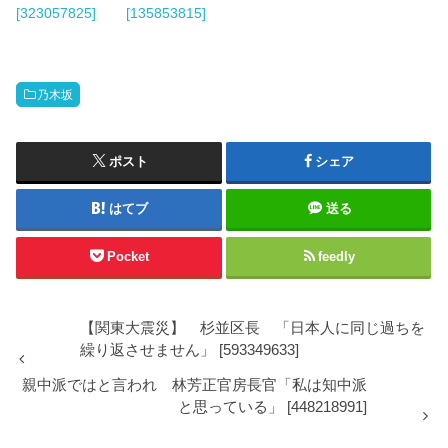
[323057825]
[135853815]
乃木坂
ポスト
シェア
はてブ
送る
Pocket
feedly
【関東大震災】 杉並区長 「日本人に同じ過ちを
繰り返させません」 [593349633]
親中派ではと言われ 林芳正官房長官「私は知中派
と思っている」 [448218991]