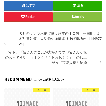
はてブ
送る
Pocket
feedly
８月のサンマ水揚げ量は昨年の１０倍…外国船によ
る乱獲対策、大型船の操業繰り上げ奏功か [1144977
24]
アイドル「皆さんのことが大好きです♡皆さんが私
の恋人です♡」→オタク「うおおお！！」→のし上
がって芸能人様と結婚
RECOMMEND
こちらの記事も人気です。
ニュー速
ニュー速