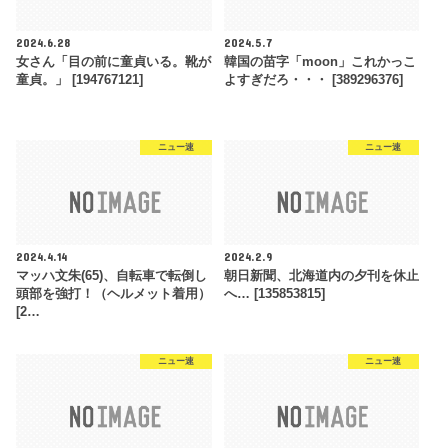
2024.6.28
2024.5.7
女さん「目の前に童貞いる。靴が
韓国の苗字「moon」これかっこ
童貞。」 [194767121]
よすぎだろ・・・ [389296376]
ニュー速
ニュー速
2024.4.14
2024.2.9
マッハ文朱(65)、自転車で転倒し
朝日新聞、北海道内の夕刊を休止
頭部を強打！（ヘルメット着用）
へ… [135853815]
[2…
ニュー速
ニュー速