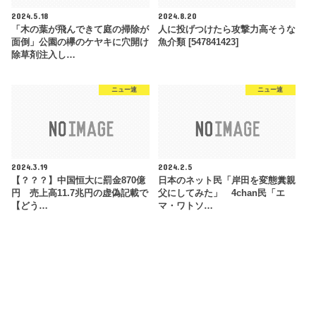
2024.5.18
2024.8.20
「木の葉が飛んできて庭の掃除が
人に投げつけたら攻撃力高そうな
面倒」公園の欅のケヤキに穴開け
魚介類 [547841423]
除草剤注入し…
ニュー速
ニュー速
2024.3.19
2024.2.5
【？？？】中国恒大に罰金870億
日本のネット民「岸田を変態糞親
円 売上高11.7兆円の虚偽記載で
父にしてみた」 4chan民「エ
【どう…
マ・ワトソ…