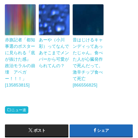
赤旗記者「都知
あーや（小川
昔はじけるキャ
事選のポスター
彩）ってなんで
ンディってあっ
に見られる『底
あそこまでメン
たじゃん。食べ
が抜けた感』
バーから可愛が
た人が心臓発作
政治モラルの崩
られてんの？
で死んだって。
壊 アベガ
激辛チップ食べ
ー！！！」
て死亡
[135853815]
[866556825]
ニュー速
ポスト
シェア