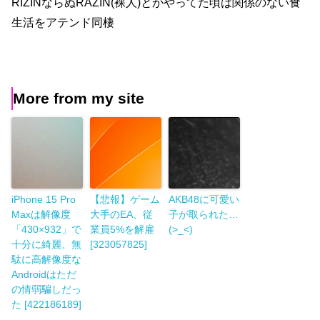
RIZINならぬRAZIN(裸人)とかやってた頃は関係のない食
生活をアテンド同棲
More from my site
iPhone 15 Pro
【悲報】ゲーム
AKB48に可愛い
Maxは解像度
大手のEA、従
子が取られた…
「430×932」で
業員5%を解雇
(>_<)
十分に綺麗、無
[323057825]
駄に高解像度な
Androidはただ
の情弱騙しだっ
た [422186189]