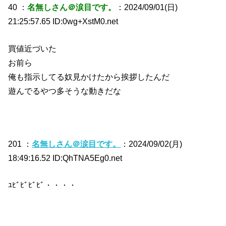
40 ：
名無しさん＠涙目です。
：2024/09/01(日)
21:25:57.65 ID:0wg+XstM0.net
買値近づいた
お前ら
俺も指示してる奴見かけたから挨拶したんだ
遊んでるやつ多そうな動きだな
201 ：
名無しさん＠涙目です。
：2024/09/02(月)
18:49:16.52 ID:QhTNA5Eg0.net
ﾕﾋﾞﾋﾞﾋﾞﾋﾞ・・・・