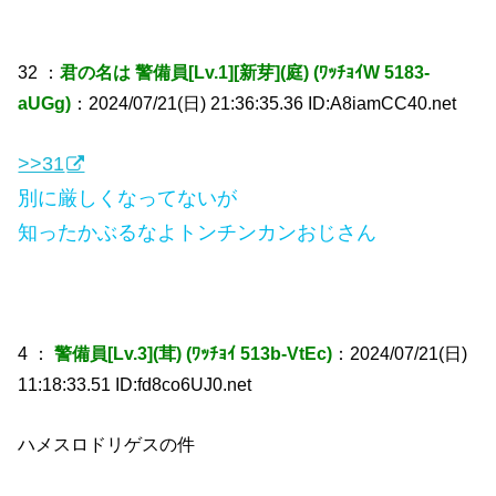
32 ：
君の名は 警備員[Lv.1][新芽](庭) (ﾜｯﾁｮｲW 5183-
aUGg)
：2024/07/21(日) 21:36:35.36 ID:A8iamCC40.net
>>31
別に厳しくなってないが
知ったかぶるなよトンチンカンおじさん
4 ：
警備員[Lv.3](茸) (ﾜｯﾁｮｲ 513b-VtEc)
：2024/07/21(日)
11:18:33.51 ID:fd8co6UJ0.net
ハメスロドリゲスの件