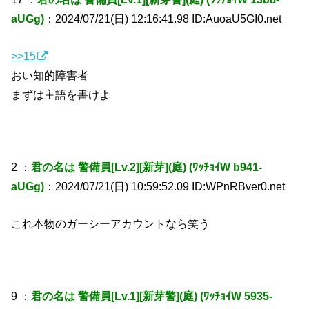
aUGg)
：2024/07/21(日) 12:16:41.98 ID:AuoaU5GI0.net
>>15
おい知的障害者
まずは主語を書けよ
2 ：
君の名は 警備員[Lv.2][新芽](庭) (ﾜｯﾁｮｲW b941-
aUGg)
：2024/07/21(日) 10:59:52.09 ID:WPnRBver0.net
これ本物のガーシーアカウントなら笑う
9 ：
君の名は 警備員[Lv.1][新芽警](庭) (ﾜｯﾁｮｲW 5935-