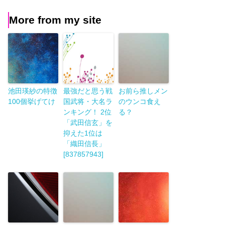
More from my site
池田瑛紗の特徴
最強だと思う戦
お前ら推しメン
100個挙げてけ
国武将・大名ラ
のウンコ食え
ンキング！ 2位
る？
「武田信玄」を
抑えた1位は
「織田信長」
[837857943]