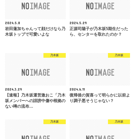
2024.5.8
2024.5.29
岩田蓮加ちゃんって顔だけなら乃
正源司陽子が乃木坂5期生だった
木坂トップで可愛いよな
ら、センターを取れたのか？
乃木坂
乃木坂
2024.3.29
2024.6.11
【速報】乃木坂運営激おこ「乃木
復帰後の賀喜って明らかに以前よ
坂メンバーへの誹謗中傷や根拠の
り調子悪そうじゃない？
ない噂の流布…
乃木坂
乃木坂