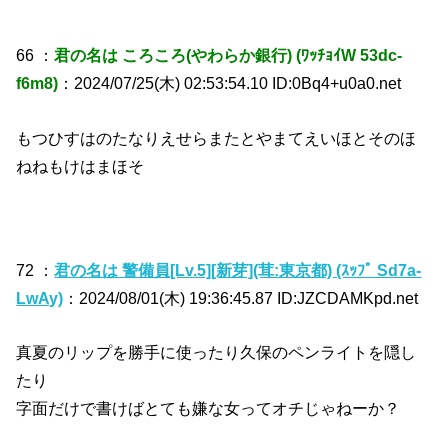
66 ：
君の名は ころころ(やわらか銀行) (ﾜｯﾁｮｲW 53dc-
f6m8)
：2024/07/25(木) 02:53:54.10 ID:0Bq4+u0a0.net
もつひすはのたなりえせらまたとやまてえいほとそのほ
ねねもけはまほそ
72 ：
君の名は 警備員[Lv.5][新芽](茸:東京都) (ｽｯﾌﾟ Sd7a-
LwAy)
：2024/08/01(木) 19:36:45.87 ID:JZCDAMKpd.net
真夏のリップを勝手に使ったり久保のペンライトを隠し
たり
字面だけで書けばとても嫌な女ってオチじゃねーか？