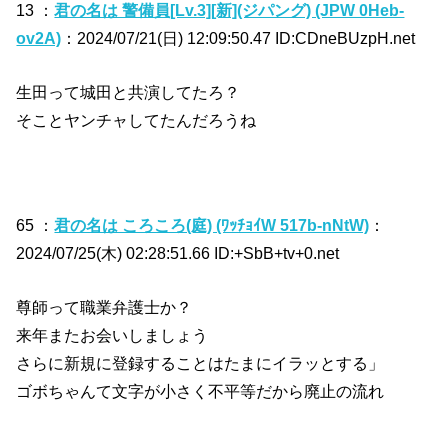
13 ：
君の名は 警備員[Lv.3][新](ジパング) (JPW 0Heb-
ov2A)
：2024/07/21(日) 12:09:50.47 ID:CDneBUzpH.net
生田って城田と共演してたろ？
そことヤンチャしてたんだろうね
65 ：
君の名は ころころ(庭) (ﾜｯﾁｮｲW 517b-nNtW)
：
2024/07/25(木) 02:28:51.66 ID:+SbB+tv+0.net
尊師って職業弁護士か？
来年またお会いしましょう
さらに新規に登録することはたまにイラッとする」
ゴボちゃんて文字が小さく不平等だから廃止の流れ