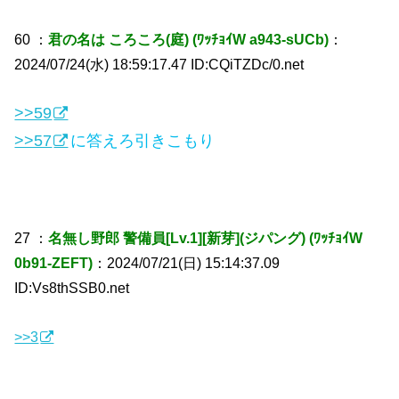
60 ：
君の名は ころころ(庭) (ﾜｯﾁｮｲW a943-sUCb)
：
2024/07/24(水) 18:59:17.47 ID:CQiTZDc/0.net
>>59
>>57
に答えろ引きこもり
27 ：
名無し野郎 警備員[Lv.1][新芽](ジパング) (ﾜｯﾁｮｲW
0b91-ZEFT)
：2024/07/21(日) 15:14:37.09
ID:Vs8thSSB0.net
>>3