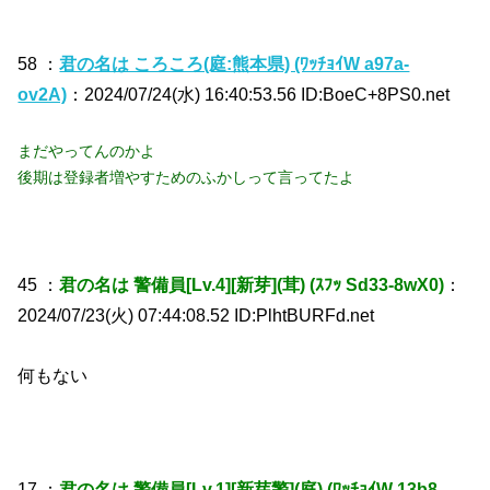
58 ：
君の名は ころころ(庭:熊本県) (ﾜｯﾁｮｲW a97a-
ov2A)
：2024/07/24(水) 16:40:53.56 ID:BoeC+8PS0.net
まだやってんのかよ
後期は登録者増やすためのふかしって言ってたよ
45 ：
君の名は 警備員[Lv.4][新芽](茸) (ｽﾌｯ Sd33-8wX0)
：
2024/07/23(火) 07:44:08.52 ID:PlhtBURFd.net
何もない
17 ：
君の名は 警備員[Lv.1][新芽警](庭) (ﾜｯﾁｮｲW 13b8-