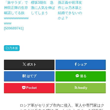
「旅サラダ」で
櫻坂3期生 急
孫正義や前澤友
神田正輝の生存
激に人気を伸ば
作じゃ乃木坂と
確認してる奴
してしまう
結婚できないの
wwwwwwwwww
かよ？
www
[509689741]
乃木坂
ポスト
シェア
はてブ
送る
Pocket
feedly
ロシア軍がセリダブ市内に侵入、軍人や専門家はク