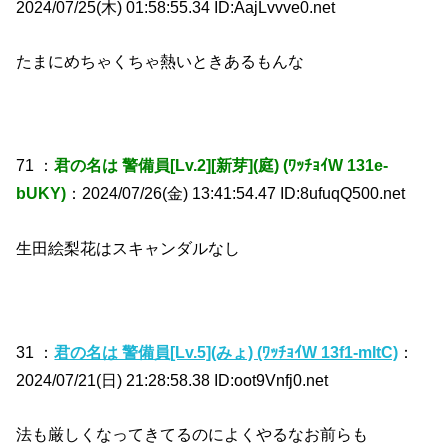
2024/07/25(木) 01:58:55.34 ID:AajLvvve0.net
たまにめちゃくちゃ熱いときあるもんな
71 ：
君の名は 警備員[Lv.2][新芽](庭) (ﾜｯﾁｮｲW 131e-
bUKY)
：2024/07/26(金) 13:41:54.47 ID:8ufuqQ500.net
生田絵梨花はスキャンダルなし
31 ：
君の名は 警備員[Lv.5](みょ) (ﾜｯﾁｮｲW 13f1-mItC)
：
2024/07/21(日) 21:28:58.38 ID:oot9Vnfj0.net
法も厳しくなってきてるのによくやるなお前らも