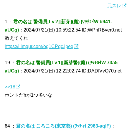
元スレ
1 ：
君の名は 警備員[Lv.2][新芽](庭) (ﾜｯﾁｮｲW b941-
aUGg)
：2024/07/21(日) 10:59:22.54 ID:WPnRBver0.net
教えてくれ
https://i.imgur.com/og1CPqc.jpeg
19 ：
君の名は 警備員[Lv.1][新芽警](庭) (ﾜｯﾁｮｲW 73a5-
aUGg)
：2024/07/21(日) 12:22:02.74 ID:DADIVvQ70.net
>>18
ホントだhが1つ多いな
64 ：
君の名は ころころ(東京都) (ﾜｯﾁｮｲ 2963-aqlF)
：