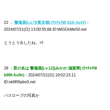
22 ：
警備員[Lv.7](東京都) (ﾜｯﾁｮｲW 41fc-hctV)
：
2024/07/21(日) 13:00:55.66 ID:WlGOnMe50.net
とうとう出したね。ｯｳ
28 ：
君の名は 警備員[Lv.12](みかか:滋賀県) (ﾜｯﾁｮｲW
b99f-AuNr)
：2024/07/21(日) 19:02:23.11
ID:nk9R6pbv0.net
バスローブの写真か