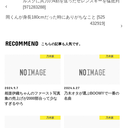
ルスクに兵力の4割を送ったゼレンスキーを猛批判
[971283288]
岡くんが身長180cmだった時にありがちなこと [525
432919]
RECOMMEND
こちらの記事も人気です。
乃木坂
乃木坂
2024.9.7
2024.6.27
相楽伊織ちゃんのファースト写真
乃木オタが選ぶBOOWYで一番の
集の売上げが2000部台って少な
名曲
すぎるやろ
乃木坂
乃木坂