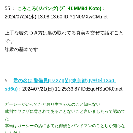
55 ：
ころころ(ジパング) (ﾌﾞｰｲﾓ MM9d-Koto)
：
2024/07/24(水) 13:08:13.60 ID:Y1N0MXwCM.net
上手な嘘のつき方は裏の取れてる真実を交ぜて話すこと
です
詐欺の基本です
5 ：
君の名は 警備員[Lv.27][苗](東京都) (ﾜｯﾁｮｲ 13ad-
sd6u)
：2024/07/21(日) 11:25:33.87 ID:EqoHSuOK0.net
ガーシーがいってたとおり生ちゃんのこと知らない
裁判でヤクザに脅されてあることないこと言いましたって認めて
た
本当はガーシーの店にきてた俳優とバンドマンのことしか知らな
いんだよ