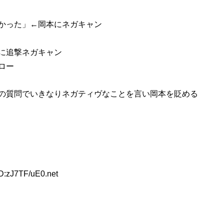
かった」←岡本にネガキャン
に追撃ネガキャン
ロー
の質問でいきなりネガティヴなことを言い岡本を貶める
D:zJ7TF/uE0.net