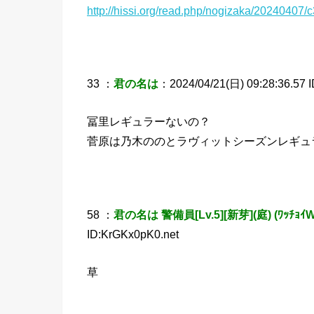
http://hissi.org/read.php/nogizaka/2024040
33 ：
君の名は
：2024/04/21(日) 09:28:36.57 
冨里レギュラーないの？
菅原は乃木ののとラヴィットシーズンレギュ
58 ：
君の名は 警備員[Lv.5][新芽](庭) (ﾜｯﾁｮｲW
ID:KrGKx0pK0.net
草