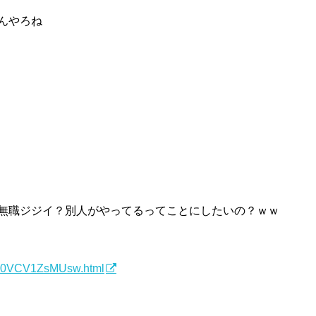
んやろね
？無職ジジイ？別人がやってるってことにしたいの？ｗｗ
07/T0VCV1ZsMUsw.html