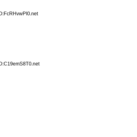
ID:FcRHvwPI0.net
ID:C19emS8T0.net