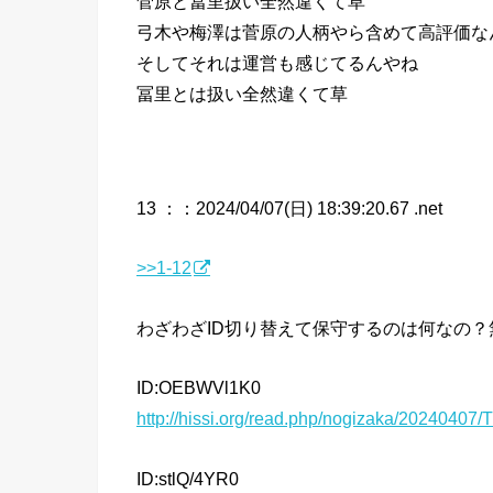
菅原と冨里扱い全然違くて草
弓木や梅澤は菅原の人柄やら含めて高評価な
そしてそれは運営も感じてるんやね
冨里とは扱い全然違くて草
13 ：
：2024/04/07(日) 18:39:20.67 .net
>>1-12
わざわざID切り替えて保守するのは何なの
ID:OEBWVl1K0
http://hissi.org/read.php/nogizaka/202404
ID:stlQ/4YR0