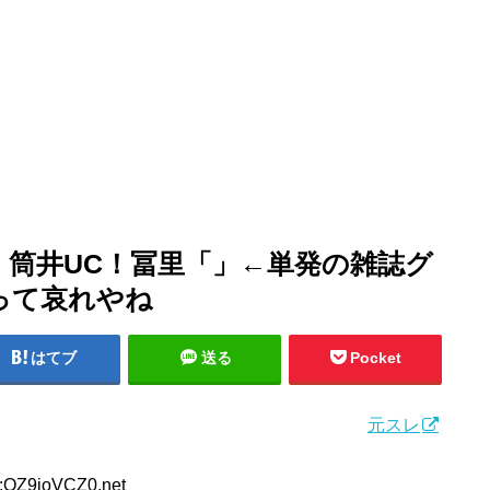
筒井UC！冨里「」←単発の雑誌グ
って哀れやね
はてブ
送る
Pocket
元スレ
D:OZ9ioVCZ0.net