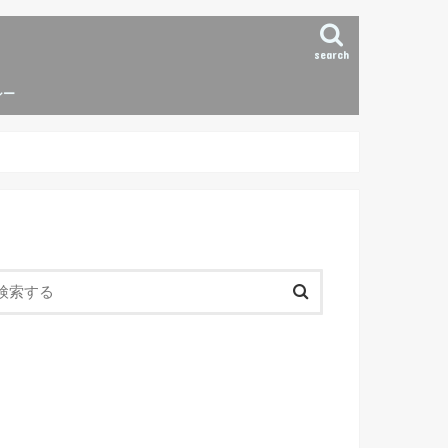
search
シー