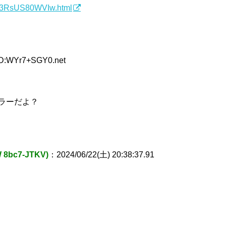
7/c3RsUS80WVIw.html
ID:WYr7+SGY0.net
ラーだよ？
 8bc7-JTKV)
：2024/06/22(土) 20:38:37.91