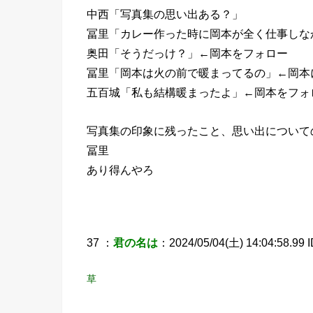
中西「写真集の思い出ある？」
冨里「カレー作った時に岡本が全く仕事しな
奥田「そうだっけ？」←岡本をフォロー
冨里「岡本は火の前で暖まってるの」←岡本
五百城「私も結構暖まったよ」←岡本をフォ
写真集の印象に残ったこと、思い出について
冨里
あり得んやろ
37 ：
君の名は
：2024/05/04(土) 14:04:58.99 I
草