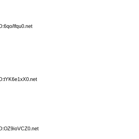
:6qo/Ifqu0.net
ID:tYK6e1xX0.net
ID:OZ9ioVCZ0.net