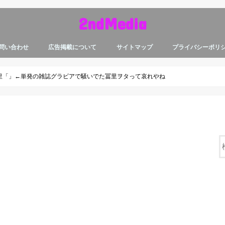
2ndMedia
問い合わせ
広告掲載について
サイトマップ
プライバシーポリ
里「」←単発の雑誌グラビアで騒いでた冨里ヲタって哀れやね