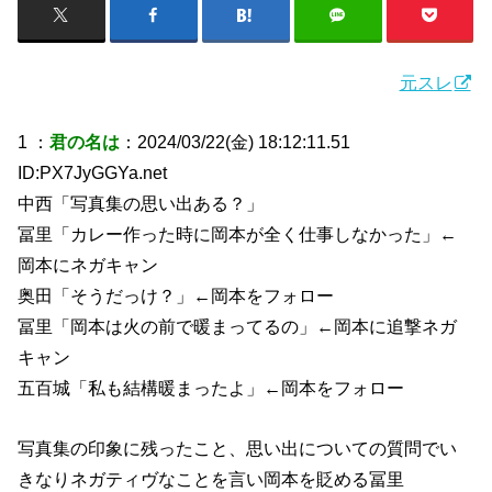
元スレ
1 ：
君の名は
：2024/03/22(金) 18:12:11.51
ID:PX7JyGGYa.net
中西「写真集の思い出ある？」
冨里「カレー作った時に岡本が全く仕事しなかった」←
岡本にネガキャン
奥田「そうだっけ？」←岡本をフォロー
冨里「岡本は火の前で暖まってるの」←岡本に追撃ネガ
キャン
五百城「私も結構暖まったよ」←岡本をフォロー
写真集の印象に残ったこと、思い出についての質問でい
きなりネガティヴなことを言い岡本を貶める冨里