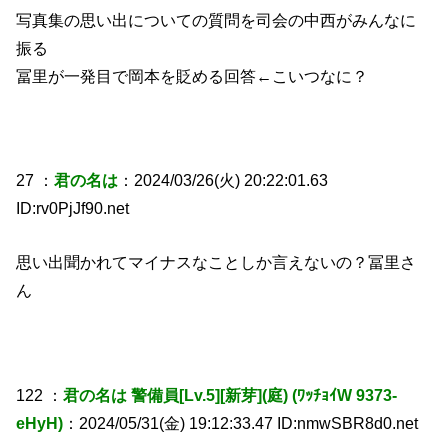
写真集の思い出についての質問を司会の中西がみんなに
振る
冨里が一発目で岡本を貶める回答←こいつなに？
27 ：
君の名は
：2024/03/26(火) 20:22:01.63
ID:rv0PjJf90.net
思い出聞かれてマイナスなことしか言えないの？冨里さ
ん
122 ：
君の名は 警備員[Lv.5][新芽](庭) (ﾜｯﾁｮｲW 9373-
eHyH)
：2024/05/31(金) 19:12:33.47 ID:nmwSBR8d0.net