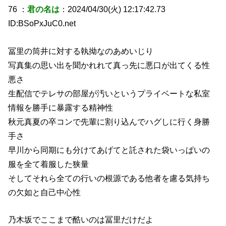
76 ：
君の名は
：2024/04/30(火) 12:17:42.73
ID:BSoPxJuC0.net
冨里の筒井に対する執拗なのあめいじり
写真集の思い出を聞かれれて真っ先に悪口が出てくる性
悪さ
生配信でテレサの部屋が汚いというプライベートな私室
情報を勝手に暴露する精神性
秋元真夏の卒コンで先輩に割り込んでハグしに行く身勝
手さ
早川から同期にも分けてあげてと託された袋いっぱいの
服を全て着服した狭量
そしてそれら全ての行いの根源である他者を慮る気持ち
の欠如と自己中心性
乃木坂でここまで酷いのは冨里だけだよ