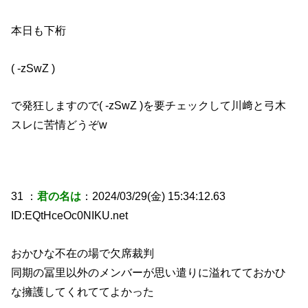
本日も下桁
( -zSwZ )
で発狂しますので( -zSwZ )を要チェックして川﨑と弓木
スレに苦情どうぞw
31 ：
君の名は
：2024/03/29(金) 15:34:12.63
ID:EQtHceOc0NIKU.net
おかひな不在の場で欠席裁判
同期の冨里以外のメンバーが思い遣りに溢れてておかひ
な擁護してくれててよかった