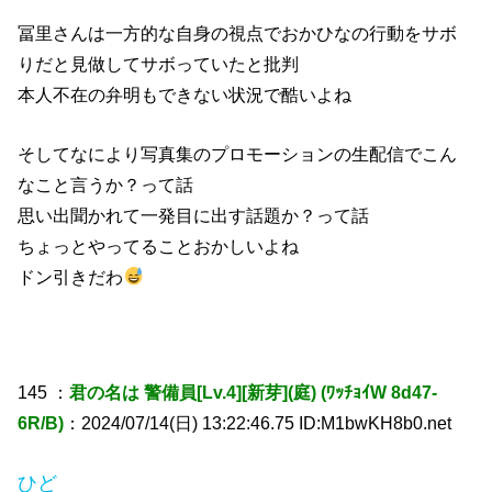
冨里さんは一方的な自身の視点でおかひなの行動をサボ
りだと見做してサボっていたと批判
本人不在の弁明もできない状況で酷いよね
そしてなにより写真集のプロモーションの生配信でこん
なこと言うか？って話
思い出聞かれて一発目に出す話題か？って話
ちょっとやってることおかしいよね
ドン引きだわ
145 ：
君の名は 警備員[Lv.4][新芽](庭) (ﾜｯﾁｮｲW 8d47-
6R/B)
：2024/07/14(日) 13:22:46.75 ID:M1bwKH8b0.net
ひど