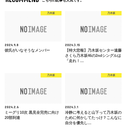
こちらの記事も人気です。
乃木坂
乃木坂
2024.9.8
2024.3.15
彼氏がいなそうなメンバー
【特大悲報】乃木坂センター遠藤
さくら乃木坂46の2ndシングルは
「走れ！…
乃木坂
乃木坂
2024.2.6
2024.3.1
ミーグリ10次 黒見全完売に向け
冷静に考えると山下って乃木坂の
20部到達
ために何かしてたっけ？こんなに
自分を優先し…