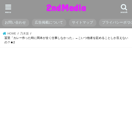
2ndMedia
menu
search
お問い合わせ
広告掲載について
サイトマップ
プライバシーポリ
HOME
乃木坂
冨里「カレー作った時に岡本が全く仕事しなかった」←こいつ他者を貶めることしか言えない
の？★2