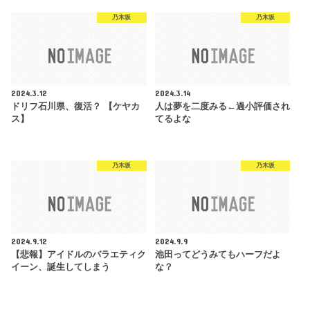
乃木坂
乃木坂
2024.3.12
2024.3.14
ドリフ石川県、復活？ 【ケヤカ
人は夢を二度みる←過小評価され
ス】
てるよな
乃木坂
乃木坂
2024.9.12
2024.9.9
【悲報】アイドルのバラエティク
池田ってどうみてもハーフだよ
イーン、誕生してしまう
な？