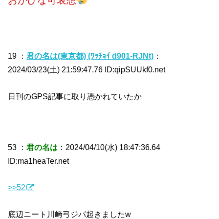
おかひな可哀想
19 ：
君の名は(東京都) (ﾜｯﾁｮｲ d901-RJNt)
：
2024/03/23(土) 21:59:47.76 ID:qipSUUkf0.net
日刊のGPS記事に取り憑かれていたか
53 ：
君の名は
：2024/04/10(水) 18:47:36.64
ID:ma1heaTer.net
>>52
底辺ニート川﨑弓ジパ起きましたw