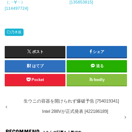
（;・∀・）
[135853815]
[114497724]
乃木坂
ポスト
シェア
はてブ
送る
Pocket
feedly
生ウニの容器を開けられず爆破予告 [754019341]
Intel 288Vが正式発表 [422186189]
RECOMMEND