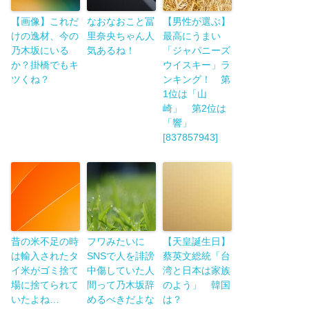
【画像】これだ
なおなおこと冨
【男性が選ぶ】
けの逸材、今の
里奈央ちゃん人
最高にうまい
乃木坂にいる
気あるね！
「ジャパニーズ
か？掛橋でもキ
ウイスキー」ラ
ツくね？
ンキング！ 第
1位は「山
崎」 第2位は
「響」
[837857943]
昔の米不足の時
フワみたいに
【天皇誕生日】
は輸入されたタ
SNSで人を誹謗
蔡英文総統「台
イ米がゴミ捨て
中傷していた人
湾と日本は家族
場に捨てられて
間って乃木坂辞
のよう」 韓国
いたよね…
めるべきだよな
は？