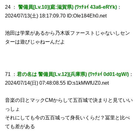
24 ：
警備員[Lv.10](庭:滋賀県) (ﾜｯﾁｮｲ 43a6-eRYk)
：
2024/07/13(土) 18:17:09.70 ID:OIe184Eh0.net
池田は学業があるから乃木坂ファーストじゃないしセン
ターは遊びじゃねーんだよ
71 ：
君の名は 警備員[Lv.12](兵庫県) (ﾜｯﾁｮｲ 0d01-tgW/)
：
2024/07/14(日) 07:48:08.55 ID:s1kMWfUZ0.net
音楽の日とマックCMからして五百城で決まりと見ていい
っしょ
それにしても今の五百城って身長いくらだ？冨里と比べ
ても差がある