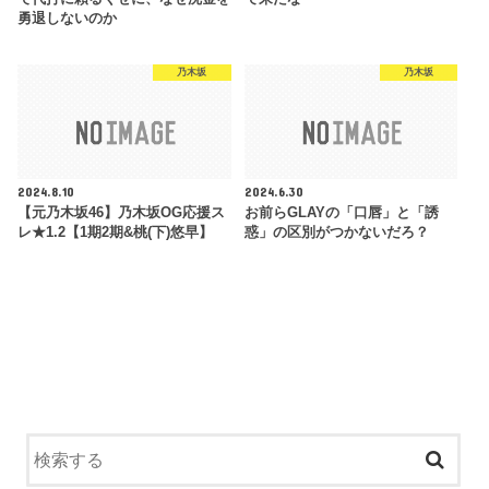
勇退しないのか
乃木坂
乃木坂
2024.8.10
2024.6.30
【元乃木坂46】乃木坂OG応援ス
お前らGLAYの「口唇」と「誘
レ★1.2【1期2期&桃(下)悠早】
惑」の区別がつかないだろ？