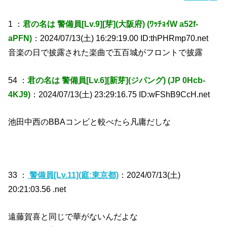
1 ：
君の名は 警備員[Lv.9][芽](大阪府) (ﾜｯﾁｮｲW a52f-
aPFN)
：2024/07/13(土) 16:29:19.00 ID:thPHRmp70.net
音楽の日で披露された楽曲で五百城がフロントで披露
54 ：
君の名は 警備員[Lv.6][新芽](ジパング) (JP 0Hcb-
4KJ9)
：2024/07/13(土) 23:29:16.75 ID:wFShB9CcH.net
池田中西のBBAコンビと較べたら凡庸だしな
33 ：
警備員[Lv.11](庭:東京都)
：2024/07/13(土)
20:21:03.56 .net
遠藤賀喜と同じで華がないんだよな