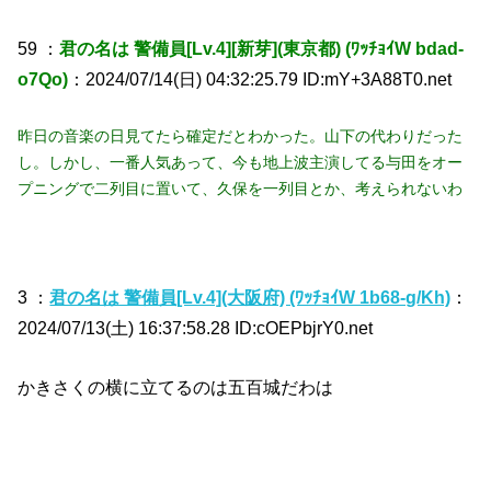
59 ：
君の名は 警備員[Lv.4][新芽](東京都) (ﾜｯﾁｮｲW bdad-
o7Qo)
：2024/07/14(日) 04:32:25.79 ID:mY+3A88T0.net
昨日の音楽の日見てたら確定だとわかった。山下の代わりだった
し。しかし、一番人気あって、今も地上波主演してる与田をオー
プニングで二列目に置いて、久保を一列目とか、考えられないわ
3 ：
君の名は 警備員[Lv.4](大阪府) (ﾜｯﾁｮｲW 1b68-g/Kh)
：
2024/07/13(土) 16:37:58.28 ID:cOEPbjrY0.net
かきさくの横に立てるのは五百城だわは