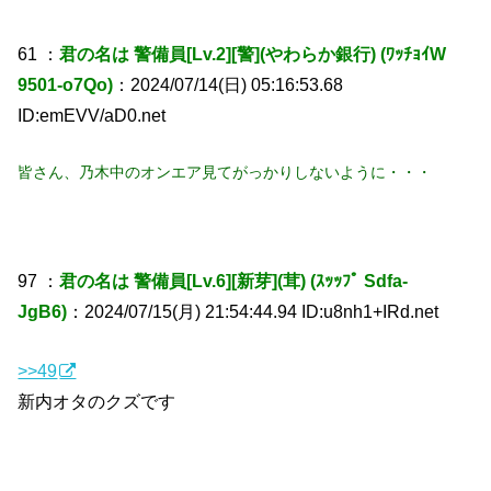
61 ：
君の名は 警備員[Lv.2][警](やわらか銀行) (ﾜｯﾁｮｲW
9501-o7Qo)
：2024/07/14(日) 05:16:53.68
ID:emEVV/aD0.net
皆さん、乃木中のオンエア見てがっかりしないように・・・
97 ：
君の名は 警備員[Lv.6][新芽](茸) (ｽｯｯﾌﾟ Sdfa-
JgB6)
：2024/07/15(月) 21:54:44.94 ID:u8nh1+IRd.net
>>49
新内オタのクズです