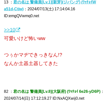
13 ：
君の名は 警備員[Lv.1][新芽](ジパング) (ﾜｯﾁｮｲW
a51d-Ctiw)
：2024/07/13(土) 17:14:04.16
ID:emgQVwmq0.net
>>10
可愛いけど怖いww
つぅかマヂできっきなん!?
なんか土器土器してきた
82 ：
君の名は 警備員[Lv.8](大阪府) (ﾜｯﾁｮｲ 6e26-yD6P)
：
2024/07/14(日) 17:12:19.27 ID:NxAQXwij0.net