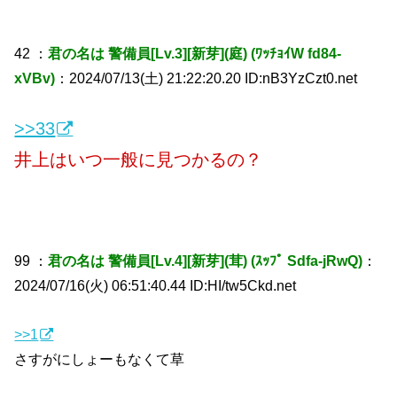
42 ：
君の名は 警備員[Lv.3][新芽](庭) (ﾜｯﾁｮｲW fd84-
xVBv)
：2024/07/13(土) 21:22:20.20 ID:nB3YzCzt0.net
>>33
井上はいつ一般に見つかるの？
99 ：
君の名は 警備員[Lv.4][新芽](茸) (ｽｯﾌﾟ Sdfa-jRwQ)
：
2024/07/16(火) 06:51:40.44 ID:HI/tw5Ckd.net
>>1
さすがにしょーもなくて草