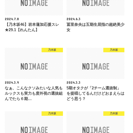
2024.7.8
2024.6.3
【乃木坂46】岩本蓮加応援スレ
冨里奈央は五期生屈指の超絶美少
★29.1【れんたん】
女
乃木坂
乃木坂
2024.3.9
2024.3.3
なぁ、こんなクソみたいな人気も
5期オタクが「2チーム選抜制」
ルックスも実力も度外視の選抜組
を提唱してるんだけどおまえらは
んでたら６期…
どう思う？
乃木坂
乃木坂