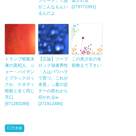
ンサート」←誰
装される
がこんなもんい
[279771991]
るんだよ
トランプ暗殺未
【正論】ツーブ
この美少女の名
遂の真犯人、ジ
ロック強者男性
前教えて下さい
ョー・バイデン
「人はパワハラ
とブラックロッ
で育つ。これが
クか、ケネディ
本質」→案の定
暗殺と全く同じ
チーの群れから
手口
叩かれるw
[971283288]
[271912485]
乃木坂