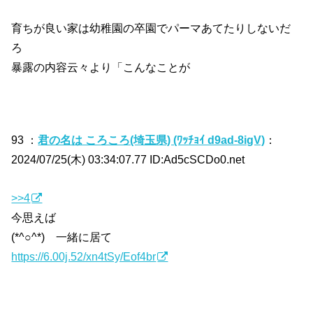
育ちが良い家は幼稚園の卒園でパーマあてたりしないだ
ろ
暴露の内容云々より「こんなことが
93 ：
君の名は ころころ(埼玉県) (ﾜｯﾁｮｲ d9ad-8igV)
：
2024/07/25(木) 03:34:07.77 ID:Ad5cSCDo0.net
>>4
今思えば
(*^○^*) 一緒に居て
https://6.00j.52/xn4tSy/Eof4br