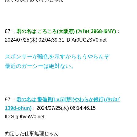
87 ：
君の名は ころころ(大阪府) (ﾜｯﾁｮｲ 3968-l6NY)
：
2024/07/25(木) 02:04:39.31 ID:Ar0UCzSV0.net
スポンサーが難色を示すからもうやらんぞ
最近のガーシーは絶対ない。
97 ：
君の名は 警備員[Lv.5][芽](やわらか銀行) (ﾜｯﾁｮｲ
139d-ohun)
：2024/07/25(木) 06:14:46.15
ID:Slg9hy5W0.net
約定した仕事無理じゃん