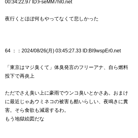
00:34:22.97 ID:FseMM7hI0.net
夜行くとほぼ何もやってなくて悲しかった
64 ：
：2024/08/26(月) 03:45:27.33 ID:Bl9wspEr0.net
「東京はマジ臭くて」体臭発言のフリーアナ、自ら燃料
投下で再炎上
ただでさえ臭い上に豪雨でウンコ臭いとかさあ。おまけ
に最近じゃあウミネコの被害も酷いらしい、夜鳴きに糞
害。そら食欲も減退するわ。
もう地獄絵図だな