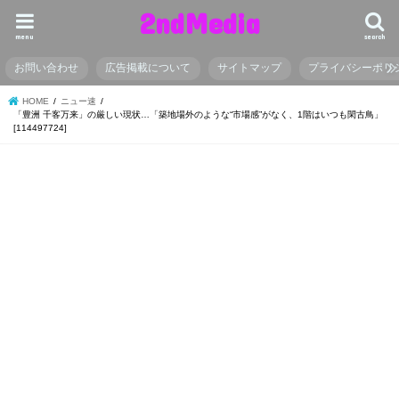
2ndMedia
menu
search
お問い合わせ
広告掲載について
サイトマップ
プライバシーポリ
HOME
ニュー速
「豊洲 千客万来」の厳しい現状…「築地場外のような“市場感”がなく、1階はいつも閑古鳥」
[114497724]