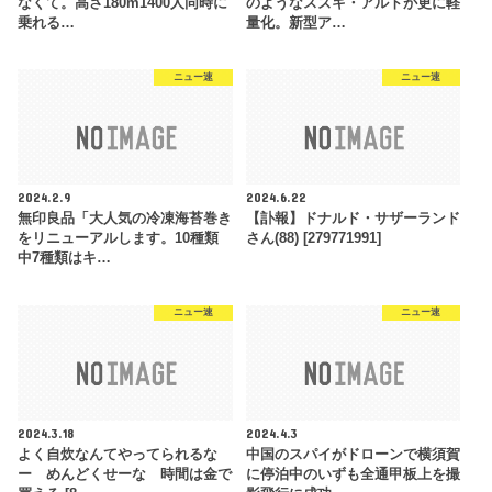
なくて。高さ180m1400人同時に
のようなスズキ・アルトが更に軽
乗れる…
量化。新型ア…
ニュー速
ニュー速
2024.2.9
2024.6.22
無印良品「大人気の冷凍海苔巻き
【訃報】ドナルド・サザーランド
をリニューアルします。10種類
さん(88) [279771991]
中7種類はキ…
ニュー速
ニュー速
2024.3.18
2024.4.3
よく自炊なんてやってられるな
中国のスパイがドローンで横須賀
ー めんどくせーな 時間は金で
に停泊中のいずも全通甲板上を撮