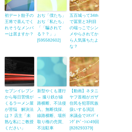
初デート餃子の
おぢ「僕たち」
五百城って34th
王将で喜んでく
おぢ「私たち」
で冨里と3列目
れそうなメンバ
「「騙されて
の端っこでシン
ーは居ますか？
る？？」」
メやらされてか
[595582602]
ら人気落ちたよ
な？
セブンイレブン
新型やくも運行
【動画】ネタニ
から毎日苦情が
→ 撮り鉄が線
ヤフ首相がガザ
くるラーメン屋
路横断、不法侵
住民を犯罪民族
が苦悩 解決法
入、無断伐採、
扱いする演説
は？ 店主「未
線路横断、場所
米議会でｽﾀﾝﾃﾞｨ
熟な私にご教授
取り権の売買、
ﾝｸﾞｵﾍﾞｰｼｮﾝ49回
ください」
不法駐車
[828293379]