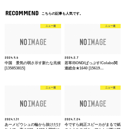
RECOMMEND
こちらの記事も人気です。
ニュー速
ニュー速
2024.9.6
2024.2.7
中国 景気の弱さ示す新たな兆候
若草/BOND/ぱっぷす/Colabo関
[135853815]
連総合★1640 [15619…
ニュー速
ニュー速
2024.1.31
2024.7.24
あーメビウシュの輪から抜けだけ
今ですら純正スピーカがまるで紙