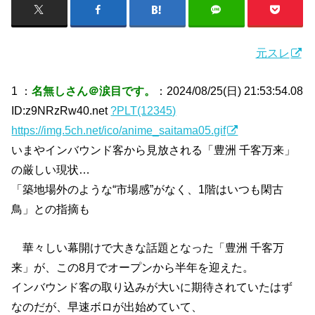
元スレ
1 ：
名無しさん＠涙目です。
：2024/08/25(日) 21:53:54.08
ID:z9NRzRw40.net
?PLT(12345)
https://img.5ch.net/ico/anime_saitama05.gif
いまやインバウンド客から見放される「豊洲 千客万来」
の厳しい現状…
「築地場外のような“市場感”がなく、1階はいつも閑古
鳥」との指摘も
華々しい幕開けで大きな話題となった「豊洲 千客万
来」が、この8月でオープンから半年を迎えた。
インバウンド客の取り込みが大いに期待されていたはず
なのだが、早速ボロが出始めていて、