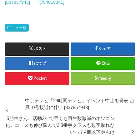
[837857943]
[754019341]
ニュー速
ポスト
シェア
はてブ
送る
Pocket
feedly
中京テレビ「24時間テレビ」イベント中止を発表 台
風10号接近に伴い [837857943]
5期生さん、活動2年で早くも再生数激減のオワコン
化←エースも伸び悩んで2,3番手クラスも数字取れな
いって4期以下やんけ