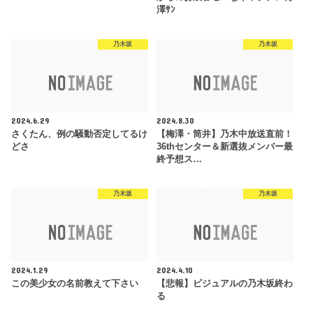
澤ｻﾝ
乃木坂
乃木坂
2024.6.29
2024.8.30
さくたん、例の騒動否定してるけ
【梅澤・筒井】乃木中放送直前！
どさ
36thセンター＆新選抜メンバー最
終予想ス…
乃木坂
乃木坂
2024.1.29
2024.4.10
この美少女の名前教えて下さい
【悲報】ビジュアルの乃木坂終わ
る