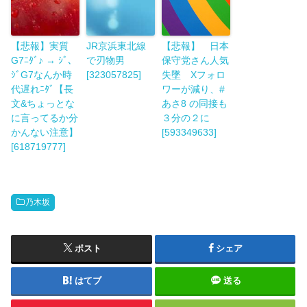
【悲報】実質
JR京浜東北線
【悲報】 日本
G7ﾆﾀﾞ♪ → ｼﾞ､
で刃物男
保守党さん人気
ｼﾞG7なんか時
[323057825]
失墜 Xフォロ
代遅れﾆﾀﾞ【長
ワーが減り、#
文&ちょっとな
あさ8 の同接も
に言ってるか分
３分の２に
かんない注意】
[593349633]
[618719777]
乃木坂
ポスト
シェア
はてブ
送る