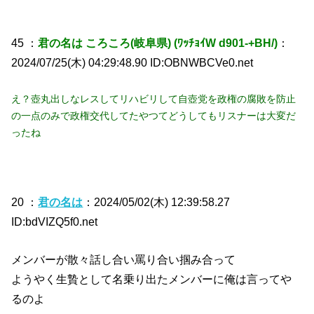
45 ：
君の名は ころころ(岐阜県) (ﾜｯﾁｮｲW d901-+BH/)
：
2024/07/25(木) 04:29:48.90 ID:OBNWBCVe0.net
え？壺丸出しなレスしてリハビリして自壺党を政権の腐敗を防止
の一点のみで政権交代してたやつてどうしてもリスナーは大変だ
ったね
20 ：
君の名は
：2024/05/02(木) 12:39:58.27
ID:bdVIZQ5f0.net
メンバーが散々話し合い罵り合い掴み合って
ようやく生贄として名乗り出たメンバーに俺は言ってや
るのよ