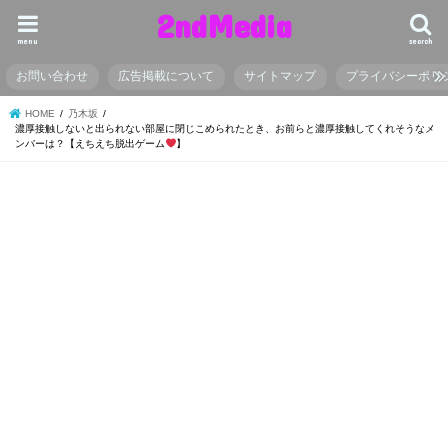
2ndMedia
menu
search
お問い合わせ
広告掲載について
サイトマップ
プライバシーポリ
HOME
乃木坂
濃厚接触しないと出られない部屋に閉じこめられたとき、お前らと濃厚接触してくれそうなメ
ンバーは？【えちえち脱出ゲーム
】