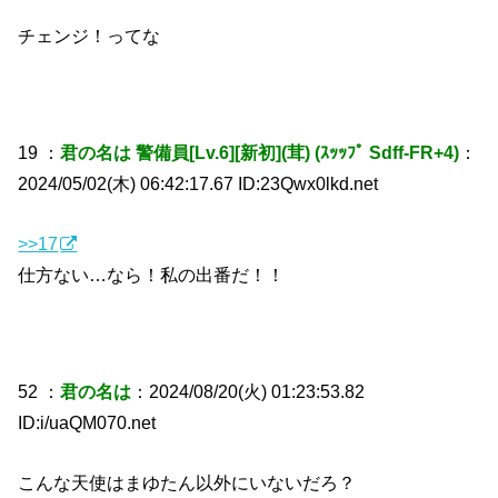
チェンジ！ってな
19 ：
君の名は 警備員[Lv.6][新初](茸) (ｽｯｯﾌﾟ Sdff-FR+4)
：
2024/05/02(木) 06:42:17.67 ID:23Qwx0lkd.net
>>17
仕方ない…なら！私の出番だ！！
52 ：
君の名は
：2024/08/20(火) 01:23:53.82
ID:i/uaQM070.net
こんな天使はまゆたん以外にいないだろ？