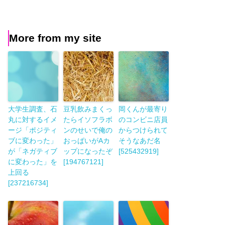
More from my site
大学生調査、石
豆乳飲みまくっ
岡くんが最寄り
丸に対するイメ
たらイソフラボ
のコンビニ店員
ージ「ポジティ
ンのせいで俺の
からつけられて
ブに変わった」
おっぱいがAカ
そうなあだ名
が「ネガティブ
ップになったぞ
[525432919]
に変わった」を
[194767121]
上回る
[237216734]