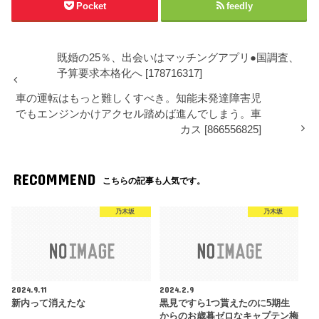
Pocket
feedly
既婚の25％、出会いはマッチングアプリ●国調査、
予算要求本格化へ [178716317]
車の運転はもっと難しくすべき。知能未発達障害児
でもエンジンかけアクセル踏めば進んでしまう。車
カス [866556825]
RECOMMEND
こちらの記事も人気です。
乃木坂
乃木坂
2024.9.11
2024.2.9
新内って消えたな
黒見ですら1つ貰えたのに5期生
からのお歳暮ゼロなキャプテン梅