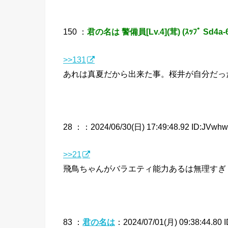
150 ：
君の名は 警備員[Lv.4](茸) (ｽｯﾌﾟ Sd4a-
>>131
あれは真夏だから出来た事。桜井が自分だっ
28 ：
：2024/06/30(日) 17:49:48.92 ID:JVwhw
>>21
飛鳥ちゃんがバラエティ能力あるは無理すぎ
83 ：
君の名は
：2024/07/01(月) 09:38:44.80 I