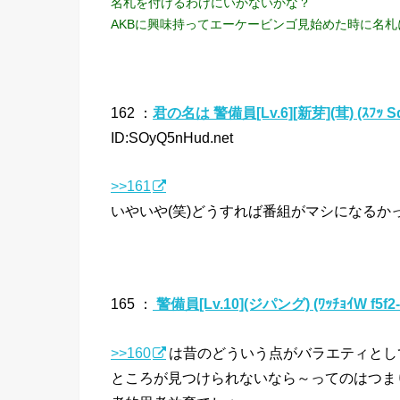
名札を付けるわけにいかないかな？
AKBに興味持ってエーケービンゴ見始めた時に名
162 ：
君の名は 警備員[Lv.6][新芽](茸) (ｽﾌｯ Sd
ID:SOyQ5nHud.net
>>161
いやいや(笑)どうすれば番組がマシになるか
165 ：
警備員[Lv.10](ジパング) (ﾜｯﾁｮｲW f5f2-
>>160
は昔のどういう点がバラエティとし
ところが見つけられないなら～ってのはつま