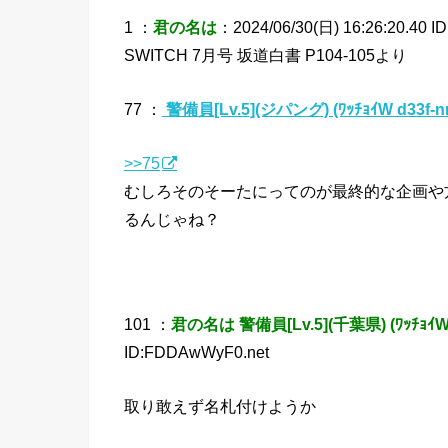
1 ：
君の名は
：2024/06/30(日) 16:26:20.40 ID
SWITCH 7月号 坂道白書 P104-105より
77 ：
警備員[Lv.5](ジパング) (ﾜｯﾁｮｲW d33f-n
>>75
むしろそのそーたにってのが最終的な企画や
るんじゃね？
101 ：
君の名は 警備員[Lv.5](千葉県) (ﾜｯﾁｮｲW 
ID:FDDAwWyF0.net
取り敢えず名札付けようか