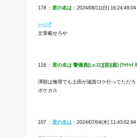
178 ：
君の名は
：2024/08/11(日) 16:24:49.04
>>1
文章載せろや
116 ：
君の名は 警備員[Lv.11][苗](庭) (ﾜｯﾁｮｲ 8f
澤部は無理でも土田が滋賀ロケ行ってただろ
ボケカス
107 ：
君の名は
：2024/07/04(木) 11:43:02.9