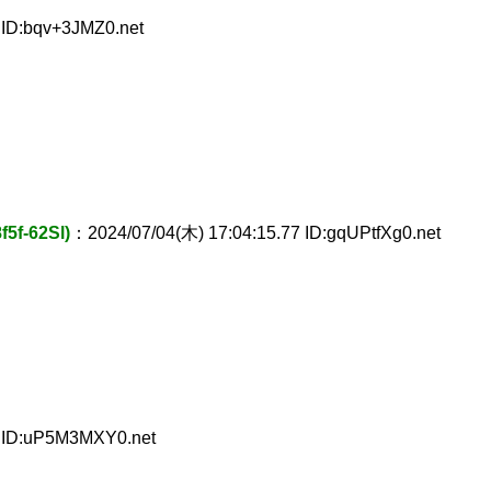
 ID:bqv+3JMZ0.net
5f-62Sl)
：2024/07/04(木) 17:04:15.77 ID:gqUPtfXg0.net
4 ID:uP5M3MXY0.net