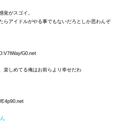
感覚がスゴイ。
たらアイドルがやる事でもないだろとしか思わんぞ
D:V7tWay/G0.net
、楽しめてる俺はお前らより幸せだわ
WE4p90.net
ん