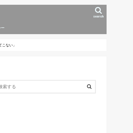
search
シー
てこない」