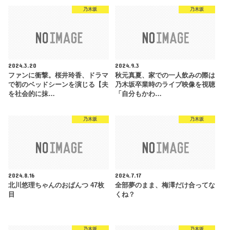
乃木坂
乃木坂
2024.3.20
2024.9.3
ファンに衝撃。桜井玲香、ドラマ
秋元真夏、家での一人飲みの際は
で初のベッドシーンを演じる【夫
乃木坂卒業時のライブ映像を視聴
を社会的に抹…
「自分もかわ…
乃木坂
乃木坂
2024.8.16
2024.7.17
北川悠理ちゃんのおぱんつ 47枚
全部夢のまま、梅澤だけ合ってな
目
くね？
乃木坂
乃木坂