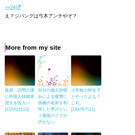
>>24
え？ジパングは弓木アンチやぞ？
More from my site
政府、訪問介護
自分の個人的恨
小学校の時女子
に外国人技能実
みによる復讐に
とやったよな？
習生を投入へ
掛橋の名前を利
これ。
[123322212]
用した早川とい
[194767121]
う最低のクズが
許せない