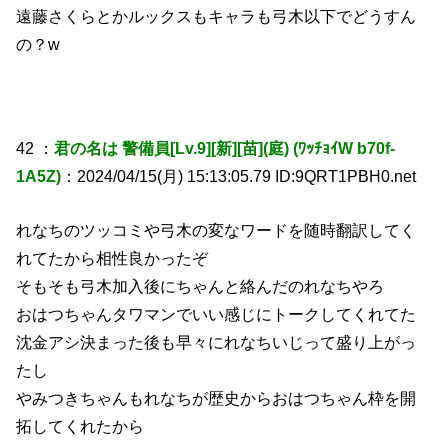
遠藤さくらとかルックスもキャラも弓木以下でどうすん
の？w
42 ：
君の名は 警備員[Lv.9][新][苗](庭) (ﾜｯﾁｮｲW b70f-
1A5Z)
：2024/04/15(月) 15:13:05.79 ID:9QRT1PBH0.net
れなちのツッコミや弓木の変なワードを随時翻訳してく
れてたから相性良かったぞ
そもそも弓木加入後にちゃんと絡んだのれなちやろ
おはつちゃんタワマンでいい感じにトークしてくれてた
沈金アシ決まった後も早々にれなちいじって盛り上がっ
たし
やみつきちゃんもれなちが歴史からおはつちゃん枠を開
拓してくれたから