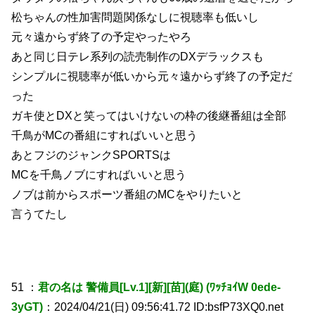
松ちゃんの性加害問題関係なしに視聴率も低いし
元々遠からず終了の予定やったやろ
あと同じ日テレ系列の読売制作のDXデラックスも
シンプルに視聴率が低いから元々遠からず終了の予定だ
った
ガキ使とDXと笑ってはいけないの枠の後継番組は全部
千鳥がMCの番組にすればいいと思う
あとフジのジャンクSPORTSは
MCを千鳥ノブにすればいいと思う
ノブは前からスポーツ番組のMCをやりたいと
言うてたし
51 ：
君の名は 警備員[Lv.1][新][苗](庭) (ﾜｯﾁｮｲW 0ede-
3yGT)
：2024/04/21(日) 09:56:41.72 ID:bsfP73XQ0.net