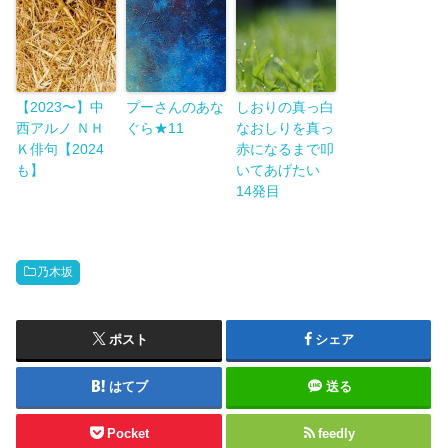
【2023〜】中
プーさんのあな
しおりの真っ白
西アルノ ＮＨ
ぐら★11
なおしりを真っ
Ｋ俳句【2024
赤になるまで叩
も】
いてあげたい
14発目
乃木坂
ポスト
シェア
はてブ
送る
Pocket
feedly