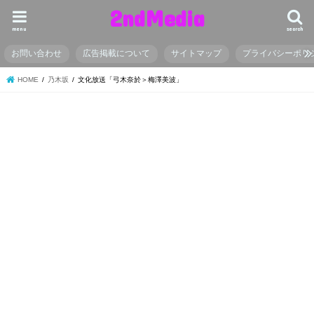
2ndMedia
menu
search
お問い合わせ
広告掲載について
サイトマップ
プライバシーポリ
HOME
乃木坂
文化放送「弓木奈於＞梅澤美波」