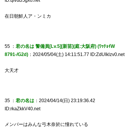
ID:qIvuB5gx0.net
在日朝鮮人ア・ンミカ
55 ：
君の名は 警備員[Lv.5][新苗](庭:大阪府) (ﾜｯﾁｮｲW
8791-/G2d)
：2024/05/04(土) 14:11:51.77 ID:ZdUIklzv0.net
大天才
35 ：
君の名は
：2024/04/14(日) 23:19:36.42
ID:rkaZkkV40.net
メンバーはみんな弓木奈於に憧れている