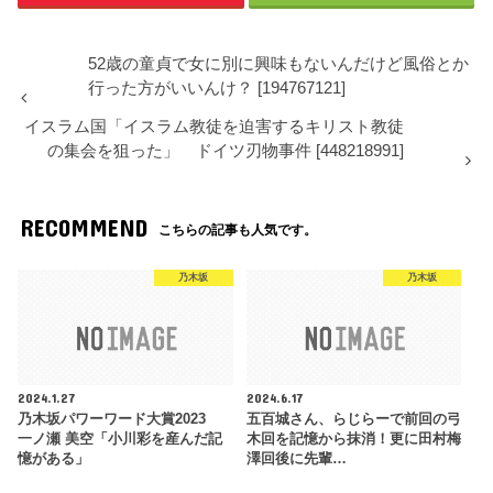
52歳の童貞で女に別に興味もないんだけど風俗とか
行った方がいいんけ？ [194767121]
イスラム国「イスラム教徒を迫害するキリスト教徒
の集会を狙った」 ドイツ刃物事件 [448218991]
RECOMMEND
こちらの記事も人気です。
乃木坂
乃木坂
2024.1.27
2024.6.17
乃木坂パワーワード大賞2023
五百城さん、らじらーで前回の弓
一ノ瀬 美空「小川彩を産んだ記
木回を記憶から抹消！更に田村梅
憶がある」
澤回後に先輩…