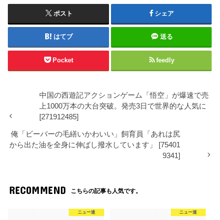
ポスト
シェア
はてブ
送る
Pocket
feedly
中国の西遊記アクションゲーム「悟空」が爆速で売
上1000万本の大台突破。発売3日で世界的な人気に
[271912485]
俺「ビーバーの毛繕いかわいい」飼育員「あれは尻
から出た油を全身に伸ばし撥水しています」 [75401
9341]
RECOMMEND
こちらの記事も人気です。
ニュー速
ニュー速