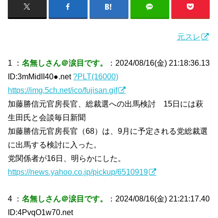
元スレ
1 ：
名無しさん＠涙目です。
：2024/08/16(金) 21:18:36.13
ID:3mMidII40●.net
?PLT(16000)
https://img.5ch.net/ico/fujisan.gif
加藤勝信元官房長官、総裁選への出馬検討 15日には萩
生田氏と会談毎日新聞
加藤勝信元官房長官（68）は、9月に予定される党総裁選
に出馬する検討に入った。
党関係者が16日、明らかにした。
https://news.yahoo.co.jp/pickup/6510919
4 ：
名無しさん＠涙目です。
：2024/08/16(金) 21:21:17.40
ID:4PvqO1w70.net