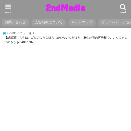
2ndMedia
menu
search
お問い合わせ
広告掲載について
サイトマップ
プライバシーポリ
HOME
ニュー速
【総裁選】もうね、ゴミのような奴らしかいないんだけど。麻生か菅の再登板でいいんじゃな
いのもう [784885787]