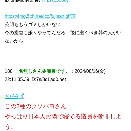
ID:3mMidII40.net
?PLT(15000)
https://img.5ch.net/ico/fujisan.gif
公明ももうゴミしかいない
今の党首も嫌々やってんだろ 後に継ぐべき器の人がい
ないから
188 ：
名無しさん＠涙目です。
：2024/08/16(金)
22:11:35.39 ID:7s/8qLad0.net
>>44
この3種のクソパヨさん
やっぱり日本人の隣で寝てる議員を断罪しよ
う。