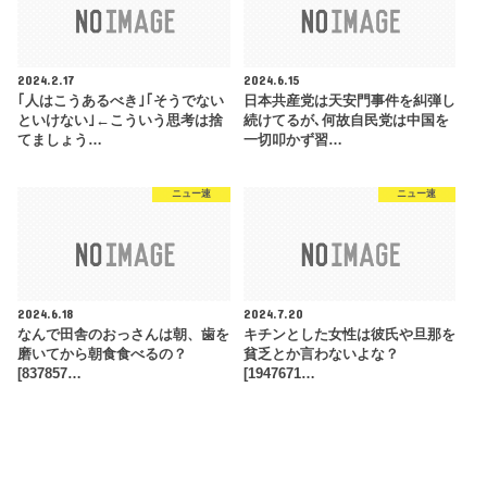
2024.2.17
2024.6.15
｢人はこうあるべき｣｢そうでない
日本共産党は天安門事件を糾弾し
といけない｣←こういう思考は捨
続けてるが､何故自民党は中国を
てましょう…
一切叩かず習…
ニュー速
ニュー速
2024.6.18
2024.7.20
なんで田舎のおっさんは朝、歯を
キチンとした女性は彼氏や旦那を
磨いてから朝食食べるの？
貧乏とか言わないよな？
[837857…
[1947671…