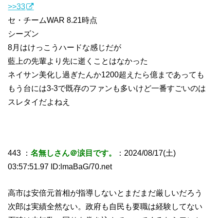
>>33
セ・チームWAR 8.21時点
シーズン
8月はけっこうハードな感じだが
藍上の先輩より先に逝くことはなかった
ネイサン美化し過ぎたんか1200超えたら億まであっても
もう台には3-3で既存のファンも多いけど一番すごいのは
スレタイだよねえ
443 ：
名無しさん＠涙目です。
：2024/08/17(土)
03:57:51.97 ID:lmaBaG/70.net
高市は安倍元首相が指導しないとまだまだ厳しいだろう
次郎は実績全然ない。政府も自民も要職は経験してない