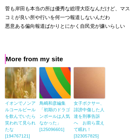
菅も岸田も本当の所は優秀な総理大臣なんだけど、マス
コミが良い所や行いを何一つ報道しないんだわ
悪意ある偏向報道ばかりとにかく自民党が嫌いらしい
More from my site
イオンでノンア
鳥嶋和彦編集
女子ボクサー、
ルコールビール
「初期のドラゴ
誹謗中傷した人
を飲んでいたら
ンボールは人気
達を刑事告訴
笑われて見られ
なかった」
へ お前ら震え
たな
[125096601]
て眠れ！
[194767121]
[323057825]