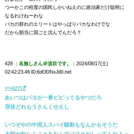
つーかこの程度の国民しかいねえのに政治家だけ聡明に
なるわけねーわな
バカの群れのエリートはやっぱりバカなわけでな
だから順当に国ごと沈んでんだろ？
428 ：
名無しさん＠涙目です。
：2024/08/17(土)
02:42:23.46 ID:6dODNxJd0.net
>>427
あいつはパヨが一番ビビってるやつだろ
罪状どれもうさんくせえし
いつぞやの中国人スパイ騒動もなんかもそうだ