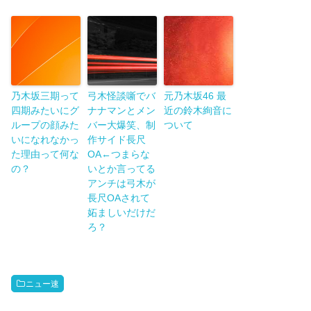
乃木坂三期って
弓木怪談噺でバ
元乃木坂46 最
四期みたいにグ
ナナマンとメン
近の鈴木絢音に
ループの顔みた
バー大爆笑、制
ついて
いになれなかっ
作サイド長尺
た理由って何な
OA←つまらな
の？
いとか言ってる
アンチは弓木が
長尺OAされて
妬ましいだけだ
ろ？
ニュー速