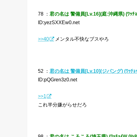
78 ：
君の名は 警備員[Lv.16](庭:沖縄県) (ﾜｯﾁｮｲW
ID:yezSXXEw0.net
>>40
メンタル不快なブスやろ
52 ：
君の名は 警備員[Lv.10](ジパング) (ﾜｯﾁｮｲW
ID:pQGren3z0.net
>>1
これ半分嫌がらせだろ
98 ：
君の名は ころころ(埼玉県) (ﾜｯﾁｮｲW 0b86