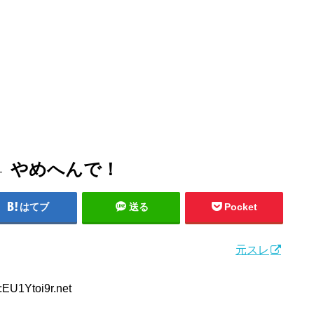
 やめへんで！
はてブ
送る
Pocket
元スレ
:EU1Ytoi9r.net