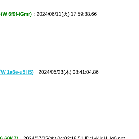
 6f9f-tGmr)
：2024/06/11(火) 17:59:38.66
 1a6e-u5H5)
：2024/05/23(木) 08:41:04.86
-60KZ)
：2024/07/25(木) 04:02:18.51 ID:1vKjqHUq0.net