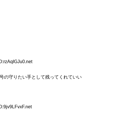
D:rzAqIGJu0.net
称号の守りたい手として残ってくれていい
D:9jv9LFvxF.net