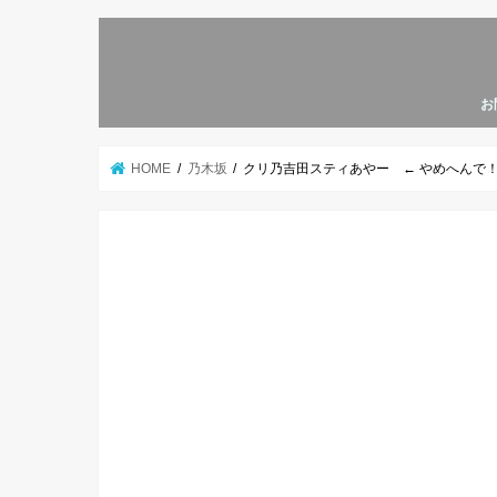
お
HOME
乃木坂
クリ乃吉田スティあやー ← やめへんで