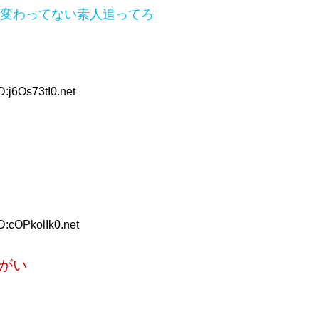
変わってない素人追ってろ
:j6Os73tI0.net
D:cOPkolIk0.net
がい