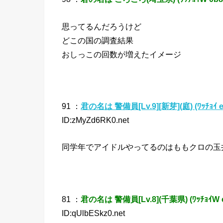
思ってるんだろうけど
どこの国の調査結果
おしっこの回数が増えたイメージ
91 ：
君の名は 警備員[Lv.9][新芽](庭) (ﾜｯﾁｮｲ e9
ID:zMyZd6RK0.net
同学年でアイドルやってるのはももクロの玉
81 ：
君の名は 警備員[Lv.8](千葉県) (ﾜｯﾁｮｲW c
ID:qUlbESkz0.net