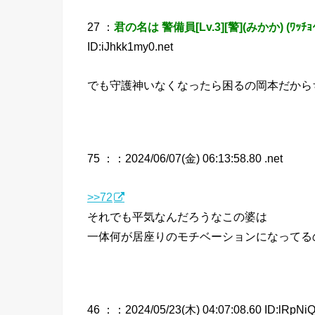
27 ：
君の名は 警備員[Lv.3][警](みかか) (ﾜｯﾁｮｲ 
ID:iJhkk1my0.net
でも守護神いなくなったら困るの岡本だから
75 ：
：2024/06/07(金) 06:13:58.80 .net
>>72
それでも平気なんだろうなこの婆は
一体何が居座りのモチベーションになってる
46 ：
：2024/05/23(木) 04:07:08.60 ID:lRpNiQ