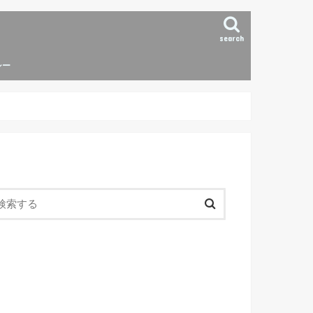
search
シー