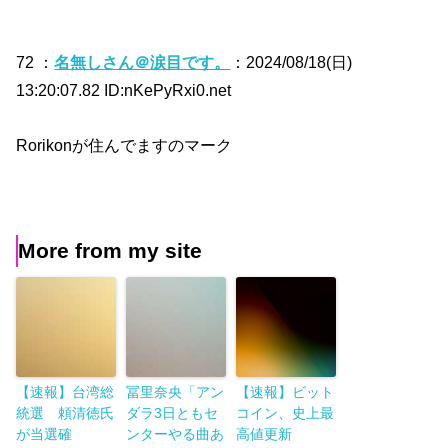
72 ：
名無しさん＠涙目です。
：2024/08/18(日)
13:20:07.82 ID:nKePyRxi0.net
Rorikonが住んでますのマーク
More from my site
【速報】台湾総
冨里奈央「アン
【速報】ビット
統選 頼清徳氏
ダラ3日ともセ
コイン、史上最
が当選確
ンターやる曲あ
高値更新