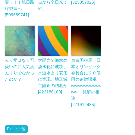
実！！！親日路
るから全日来て
[323057825]
線継続へ
や」
[509689741]
みり愛はなぜ可
太陽光で海水の
東京国税局、日
愛いのに人気あ
淡水化に成功、
本オリンピック
んまりでなかっ
水道水より安価
委員会に２０億
たのか？
に実現、地球滅
円の追徴課税
亡阻止の切札か
wwwwwwwwww
[422186189]
ww 「見解の相
違」
[271912485]
ニュー速