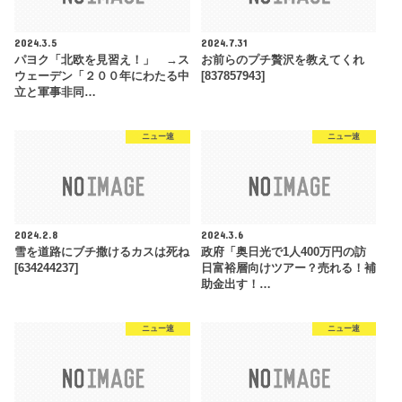
2024.3.5
2024.7.31
パヨク「北欧を見習え！」 →ス
お前らのプチ贅沢を教えてくれ
ウェーデン「２００年にわたる中
[837857943]
立と軍事非同…
ニュー速
ニュー速
2024.2.8
2024.3.6
雪を道路にブチ撒けるカスは死ね
政府「奥日光で1人400万円の訪
[634244237]
日富裕層向けツアー？売れる！補
助金出す！…
ニュー速
ニュー速