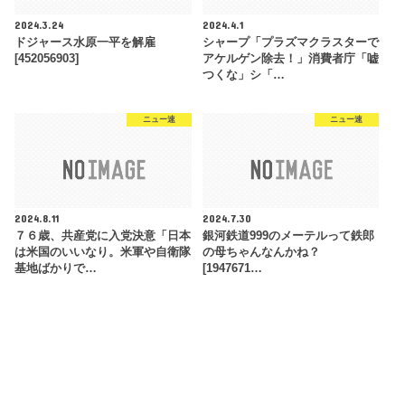
2024.3.24
2024.4.1
ドジャース水原一平を解雇
シャープ「プラズマクラスターで
[452056903]
アケルゲン除去！」消費者庁「嘘
つくな」シ「…
ニュー速
ニュー速
2024.8.11
2024.7.30
７６歳、共産党に入党決意「日本
銀河鉄道999のメーテルって鉄郎
は米国のいいなり。米軍や自衛隊
の母ちゃんなんかね？
基地ばかりで…
[1947671…