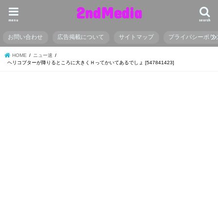
2ndMedia
menu
search
お問い合わせ
広告掲載について
サイトマップ
プライバシーポリ
HOME
ニュー速
ヘリコプターが降りるところに大きくＨってかいてあるでしょ [547841423]