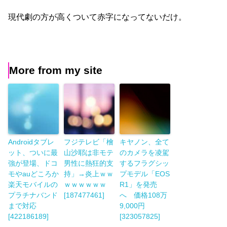
現代劇の方が高くついて赤字になってないだけ。
More from my site
Androidタブレ
フジテレビ「檜
キヤノン、全て
ット、ついに最
山沙耶は非モテ
のカメラを凌駕
強が登場、ドコ
男性に熱狂的支
するフラグシッ
モやauどころか
持」→炎上ｗｗ
プモデル「EOS
楽天モバイルの
ｗｗｗｗｗｗ
R1」を発売
プラチナバンド
[187477461]
へ 価格108万
まで対応
9,000円
[422186189]
[323057825]