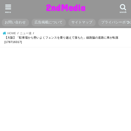
2ndMedia
menu
search
お問い合わせ
広告掲載について
サイトマップ
プライバシーポリ
HOME
ニュー速
【大阪】「駐車場から勢いよくフェンスを乗り越えて落ちた」線路脇の道路に車が転落
[178716317]