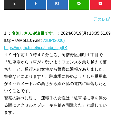
元スレ
1 ：
名無しさん＠涙目です。
：2024/08/19(月) 13:35:51.69
ID:pF7AMoLE0●.net
?2BP(2000)
https://img.5ch.net/ico/chibi_c.gif
１９日午前１０時４０分ごろ、阿倍野区旭町１丁目で
「駐車場から（車が）勢いよくフェンスを乗り越えて落
ちた」と、通行人の女性から警察に通報がありました。
警察などによりますと、駐車場に停めようとした乗用車
が４～５メートルの高さから線路脇の道路に転落したと
いうことです。
警察の調べに対し、運転手の女性は「駐車場に車を停め
る際にアクセルとブレーキを踏み間違えた」と話してい
ます。