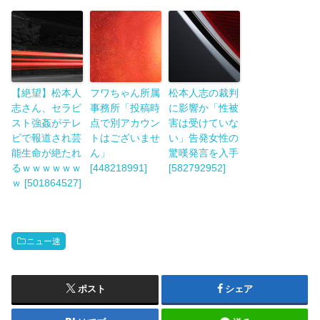
【絶望】松本人
フワちゃん所属
松本人志の裁判
志さん、セラピ
事務所「投稿時
に影響か「性被
スト強姦がテレ
点で別アカウン
害は受けていな
ビで報道され芸
トはございませ
い」告発女性の
能生命が絶たれ
ん」
驚嘆発言を入手
るｗｗｗｗｗｗ
[448218991]
[582792952]
ｗ [501864527]
ニュー速
ポスト
シェア