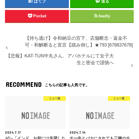
はてブ
送る
Pocket
feedly
【持ち逃げ】令和納豆の宮下、店舗断念・返金不
可・和解断ると宣言【踏み倒し】★793 [678837678]
【悲報】KAT-TUN中丸さん、アパホテルにて女子大
生と密会で謹慎へ
RECOMMEND
こちらの記事も人気です。
ニュー速
ニュー速
2024.7.17
2024.7.14
ゼレ「インド、お前には失望した
チー牛とバカにされても三種のチ