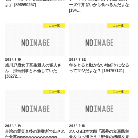
よ」 [896590257]
ーズ牛丼旨いから食べるんだよな
[194…
ニュー速
ニュー速
2024.7.10
2024.7.22
旭川17歳女子高生殺人の犯人さ
年をとると動かない物好きになる
ん 担当刑事と不倫していた
ってマジだよな？ [194767121]
[38272…
ニュー速
ニュー速
2024.4.14
2024.9.18
台湾の震災直後の避難所で出され
れいわ山本太郎「悪夢の立憲民主
た食事wwwwwwwwwwwww
党をぶっ潰そう！野党の機能を果