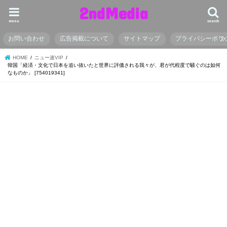
2ndMedia
menu
search
お問い合わせ
広告掲載について
サイトマップ
プライバシーポリ
HOME
ニュー速VIP
韓国「経済・文化で日本を追い抜いたと世界に評価される我々が、君が代程度で騒ぐのは如何
なものか」 [754019341]