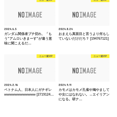
ニュー速VIP
ニュー速VIP
2024.6.5
2024.8.24
ガンダム関係者ブチ切れ、「も
おまえら真面目と言うより何もし
う”アムロいきまーす”が違う意
ていないだけだろ？ [194767121]
味に聞こえるだ…
ニュー速VIP
ニュー速VIP
2024.2.16
2024.9.11
ベトナム人、日本人にガチギレ
カモメはカモメ孔雀や鳩やまして
wwwwwwwwwwww [2719124…
や女にはなれない。→エイリアン
になる。研ナ…