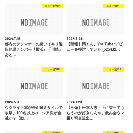
ニュー速VIP
ニュー速VIP
2024.7.15
2024.3.28
都内のクソマナーの悪いイキリ運
【朗報】岡くん、YouTuberデビ
転他県ナンバー『横浜』『川崎』
ューを検討していた [525432…
あと…
ニュー速VIP
ニュー速VIP
2024.5.8
2024.1.28
ウクライナ軍が長距離ミサイルで
【画像】松本人志「上に乗っても
攻撃、100名以上のロシア兵が全
らうのが好きなんや」飲み会ウマ
滅か？【動…
乗り写真流出…