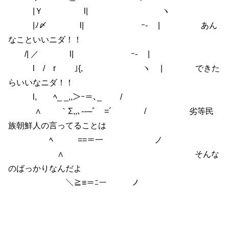
|Ｙ l| ヽ
|ﾉ〆 l| ｰ- | あん
なこといいニダ！！
/| ／ l| ｰ- |
l / r ｣{, ヽ | できた
らいいなニダ！！
l, ﾍ_ _,,＞ｰ＝､_ /
∧ ｀Σ,,､-‐─ﾞゝ=´ / 劣等民
族朝鮮人の言ってることは
ﾍ ==＝一 ノ
∧ そんな
のばっかりなんだよ
＼≧≡＝ﾆー ノ