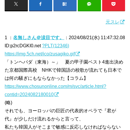
元スレ
1 ：
名無しさん＠涙目です。
：2024/08/21(水) 11:47:32.08
ID:p2rcDGKI0.net
?PLT(12346)
https://img.5ch.net/ico/zusagiko.gif
「トンヘパダ（東海）～」 夏の甲子園ベスト4進出決め
た京都国際高校 NHKで韓国語の校歌が流れても日本で
は何の騒ぎにもならなかった【コラム】
https://www.chosunonline.com/m/svc/article.html?
contid=2024082180010
(略)
それでも、ヨーロッパの巨匠の代表的オペラで『君が
代』が少しだけ流れるからと言って、
私たち韓国人がそこまで敏感に反応しなければならない