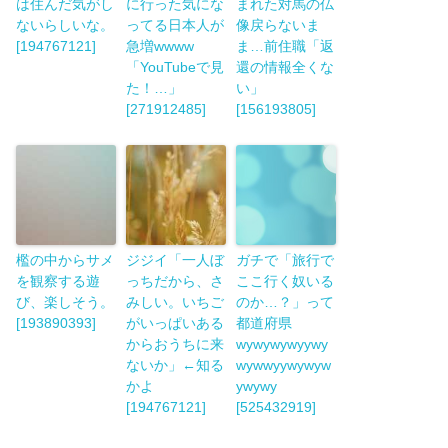
は住んだ気がし
に行った気にな
まれた対馬の仏
ないらしいな。
ってる日本人が
像戻らないま
[194767121]
急増wwww
ま…前住職「返
「YouTubeで見
還の情報全くな
た！…」
い」
[271912485]
[156193805]
檻の中からサメ
ジジイ「一人ぼ
ガチで「旅行で
を観察する遊
っちだから、さ
ここ行く奴いる
び、楽しそう。
みしい。いちご
のか…？」って
[193890393]
がいっぱいある
都道府県
からおうちに来
wywywywyywy
ないか」←知る
wywwyywywyw
かよ
ywywy
[194767121]
[525432919]