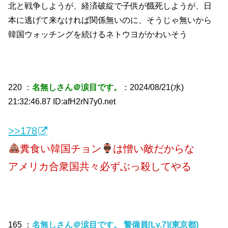
北と戦争しようが、経済破綻で子供が餓死しようが、日
本に逃げて来なければ関係無いのに、そうじゃ無いから
韓国ウォッチングを続けるネトウヨがかわいそう
220 ：
名無しさん＠涙目です。
：2024/08/21(水)
21:32:46.87 ID:afH2rN7y0.net
>>178
糞食い韓国チョン
は憎い敵だからな
アメリカ合衆国共々必ずぶっ殺してやる
165 ：
名無しさん＠涙目です。 警備員[Lv.7](東京都)