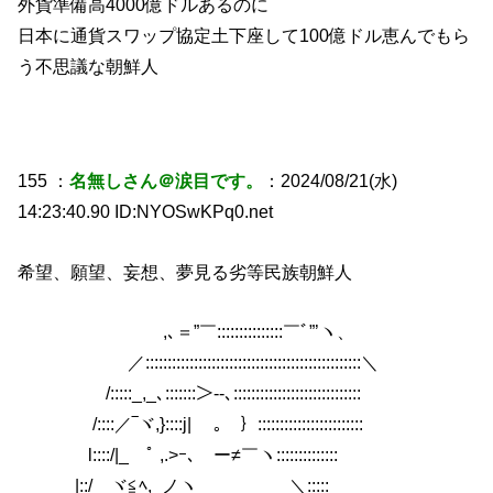
外貨準備高4000億ドルあるのに
日本に通貨スワップ協定土下座して100億ドル恵んでもら
う不思議な朝鮮人
155 ：
名無しさん＠涙目です。
：2024/08/21(水)
14:23:40.90 ID:NYOSwKPq0.net
希望、願望、妄想、夢見る劣等民族朝鮮人
,､＝”￣:::::::::::::::￣ﾞ”’ヽ、
／:::::::::::::::::::::::::::::::::::::::::::::::::＼
/:::::_,_､:::::::＞‐-､:::::::::::::::::::::::::::::
/::::／‾ヾ,}::::j| ｡ ｝::::::::::::::::::::::::
l::::/|_ ﾟ ,.>ｰ､ゞー≠￣ヽ::::::::::::::
|::/ ヾ≦ﾍ,_ノヽ ＼:::::