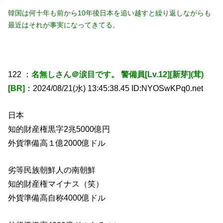
韓国は何十年も前から10年後日本を追い越すと繰り返しながらも
最近はそれが事実になってきてる。
122 ：
名無しさん＠涙目です。 警備員[Lv.12][新芽](茸)
[BR]
：2024/08/21(水) 13:45:38.45 ID:NYOSwKPq0.net
日本
知的財産権黒字2兆5000億円
外貨準備高１億2000億ドル
劣等民族朝鮮人の南朝鮮
知的財産権マイナス（笑）
外貨準備高自称4000億ドル