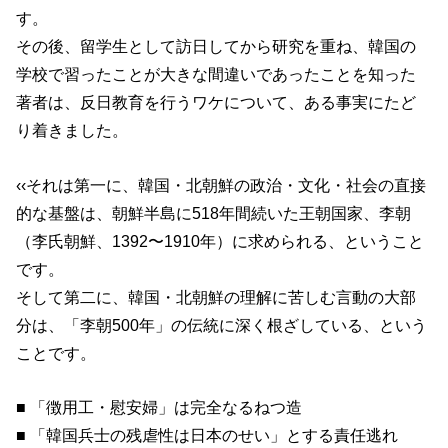
す。
その後、留学生として訪日してから研究を重ね、韓国の
学校で習ったことが大きな間違いであったことを知った
著者は、反日教育を行うワケについて、ある事実にたど
り着きました。
‹‹それは第一に、韓国・北朝鮮の政治・文化・社会の直接
的な基盤は、朝鮮半島に518年間続いた王朝国家、李朝
（李氏朝鮮、1392〜1910年）に求められる、ということ
です。
そして第二に、韓国・北朝鮮の理解に苦しむ言動の大部
分は、「李朝500年」の伝統に深く根ざしている、という
ことです。
■ 「徴用工・慰安婦」は完全なるねつ造
■ 「韓国兵士の残虐性は日本のせい」とする責任逃れ