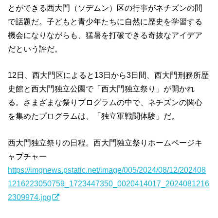
とができる西大門（ソデムン）区の行事がネチズンの間
で話題だ。子どもと青少年たちに自然に歴史を学習する
機会になりながらも、猛暑を打破できる奇抜なアイデア
だという評だ。
12日、西大門区によると13日から3日間、西大門刑務所歴
史館と西大門独立公園で「西大門独立祭り」が開かれ
る。さまざまな祭りプログラムの中で、ネチズンの関心
を集めたプログラムは、「独立軍戦闘体験」だ。
西大門独立祭りの日程。西大門独立祭りホームページキ
ャプチャー
https://imgnews.pstatic.net/image/005/2024/08/12/202408
1216223050759_1723447350_0020414017_2024081216
2309974.jpg