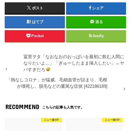
ポスト
シェア
はてブ
送る
Pocket
feedly
冨里ヲタ「なおなおのおっぱいを最初に飲む人間に
なりたいよ…」「ぎゅーしたまま挿入したい」←ヤ
バすぎだろ
「熱なしコロナ」が猛威、毛細血管が詰まり、毛根
が壊死し、脱毛などの重篤な症状 [422186189]
RECOMMEND
こちらの記事も人気です。
ニュー速VIP
ニュー速VIP