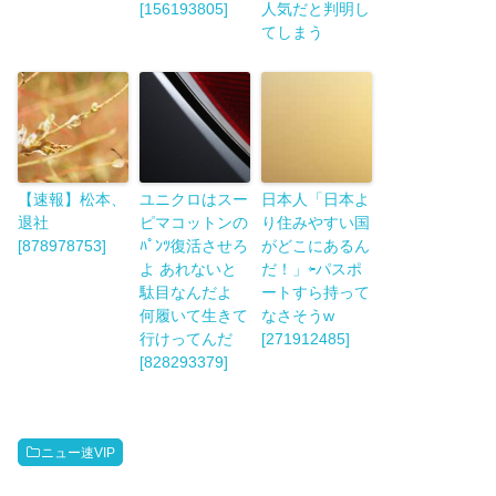
[156193805]
人気だと判明し
てしまう
【速報】松本、
ユニクロはスー
日本人「日本よ
退社
ピマコットンの
り住みやすい国
[878978753]
ﾊﾟﾝﾂ復活させろ
がどこにあるん
よ あれないと
だ！」⇦パスポ
駄目なんだよ
ートすら持って
何履いて生きて
なさそうw
行けってんだ
[271912485]
[828293379]
ニュー速VIP