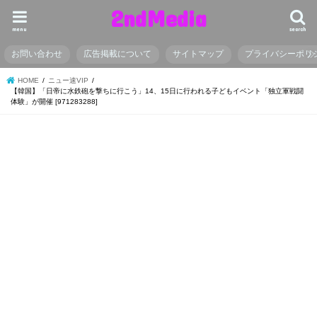
2ndMedia
menu
search
お問い合わせ
広告掲載について
サイトマップ
プライバシーポリ
HOME
ニュー速VIP
【韓国】「日帝に水鉄砲を撃ちに行こう」14、15日に行われる子どもイベント「独立軍戦闘
体験」が開催 [971283288]