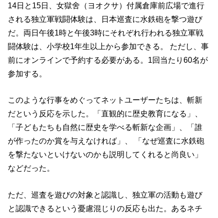
14日と15日、女獄舍（ヨオクサ）付属倉庫前広場で進行
される独立軍戦闘体験は、日本巡査に水鉄砲を撃つ遊び
だ。両日午後1時と午後3時にそれぞれ行われる独立軍戦
闘体験は、小学校1年生以上から参加できる。 ただし、事
前にオンラインで予約する必要がある。1回当たり60名が
参加する。
このような行事をめぐってネットユーザーたちは、斬新
だという反応を示した。「直観的に歴史教育になる」、
「子どもたちも自然に歴史を学べる斬新な企画」、「誰
が作ったのか賞を与えなければ」、 「なぜ巡査に水鉄砲
を撃たないといけないのかも説明してくれると尚良い」
などだった。
ただ、巡査を遊びの対象と認識し、独立軍の活動も遊び
と認識できるという憂慮混じりの反応も出た。あるネチ