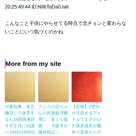
20:25:49.44 ID:NllbToDa0.net
こんなこと子供にやらせてる時点で北チョンと変わらな
いことにいつ気づくのかね
More from my site
川勝知事、発言
クジラの淀ちゃ
【悲報】Z世代
撤回して謝罪す
んの死骸処理費
が注目するアイ
るもJA関係者許
用に「多くの疑
ドルでまさかの
さず正式に抗議
義」、大阪市が
久保史緒里が圏
へ [448218991]
徹底検証へ
外で若者から不