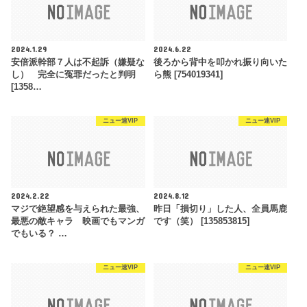
2024.1.29
2024.6.22
安倍派幹部７人は不起訴（嫌疑な
後ろから背中を叩かれ振り向いた
し） 完全に冤罪だったと判明
ら熊 [754019341]
[1358…
ニュー速VIP
ニュー速VIP
2024.2.22
2024.8.12
マジで絶望感を与えられた最強、
昨日「損切り」した人、全員馬鹿
最悪の敵キャラ 映画でもマンガ
です（笑） [135853815]
でもいる？ …
ニュー速VIP
ニュー速VIP