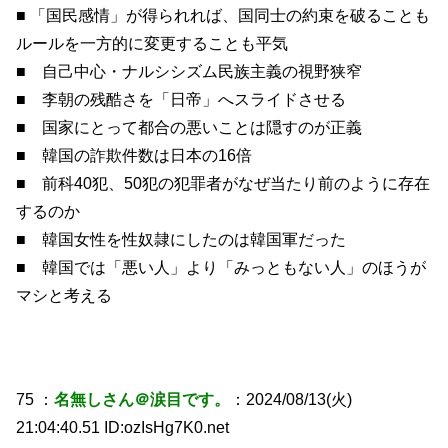
■ 「国民感情」が得られれば、国同士の約束を破ることも
ルールを一方的に変更することも平気
■ 自己中心・ナルシシズム民族主義の視野狭窄
■ 李朝の残酷さを「日帝」へスライドさせる
■ 国家にとって都合の悪いことは隠すのが正義
■ 韓国の詐欺件数は日本の16倍
■ 前科40犯、50犯の犯罪者がなぜ当たり前のように存在
するのか
■ 韓国女性を性奴隷にしたのは韓国軍だった
■ 韓国では「悪い人」より「みっともない人」のほうが
マシと考える
75 ：
名無しさん＠涙目です。
：2024/08/13(火)
21:04:40.51 ID:ozIsHg7K0.net