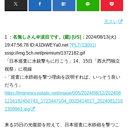
元スレ
1 ：
名無しさん＠涙目です。(庭) [US]
：2024/08/13(火)
19:47:56.78 ID:4JZkWEYa0.net
?PLT(13001)
sssp://img.5ch.net/premium/1372182.gif
「日本巡査に水銃撃ちに行こう」14、15日「西大門独立
祝祭」に視線
-「巡査に水鉄砲を撃つ理由を説明すれば、いっそう良い
だろう」
https://imgnews.pstatic.net/image/005/2024/08/12/202408
1216182450743_1723447104_0020414017_2024081216
2309963.jpg
来る15日の光復節を控えて、日本巡査に水鉄砲を撃つこ