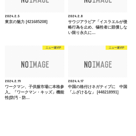
2024.2.5
2024.2.8
東京の魅力 [421685208]
サウジアラビア「イスラエルが侵
略行為を止め、犠牲者に賠償しな
い限り永久に…
ニュー速VIP
ニュー速VIP
2024.2.19
2024.4.17
ワークマン、子供服市場に本格参
中国の格付けネガティブに 中国
入。「ワークマン・キッズ」機能
「ふざけるな」 [448218991]
性(防汚・防…