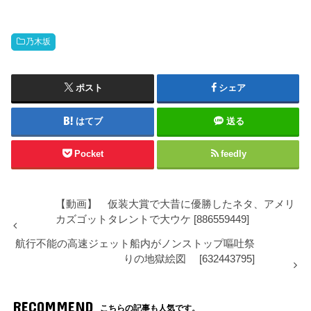
乃木坂
ポスト
シェア
はてブ
送る
Pocket
feedly
【動画】 仮装大賞で大昔に優勝したネタ、アメリ
カズゴットタレントで大ウケ [886559449]
航行不能の高速ジェット船内がノンストップ嘔吐祭
りの地獄絵図 [632443795]
RECOMMEND
こちらの記事も人気です。