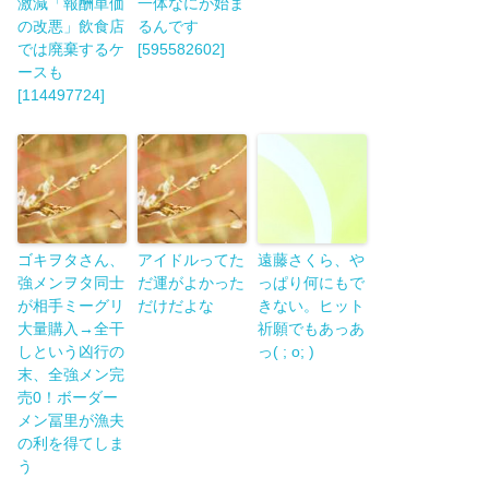
激減「報酬単価
一体なにが始ま
の改悪」飲食店
るんです
では廃棄するケ
[595582602]
ースも
[114497724]
ゴキヲタさん、
アイドルってた
遠藤さくら、や
強メンヲタ同士
だ運がよかった
っぱり何にもで
が相手ミーグリ
だけだよな
きない。ヒット
大量購入→全干
祈願でもあっあ
しという凶行の
っ( ; o; )
末、全強メン完
売0！ボーダー
メン冨里が漁夫
の利を得てしま
う