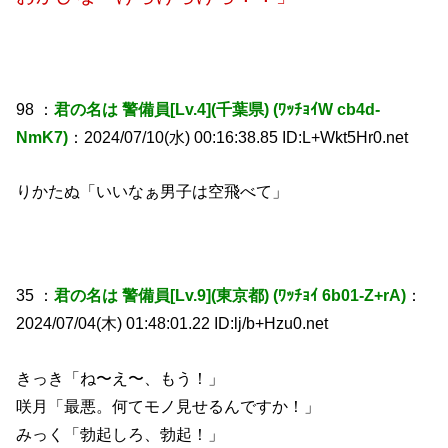
98 ：
君の名は 警備員[Lv.4](千葉県) (ﾜｯﾁｮｲW cb4d-
NmK7)
：2024/07/10(水) 00:16:38.85 ID:L+Wkt5Hr0.net
りかたぬ「いいなぁ男子は空飛べて」
35 ：
君の名は 警備員[Lv.9](東京都) (ﾜｯﾁｮｲ 6b01-Z+rA)
：
2024/07/04(木) 01:48:01.22 ID:lj/b+Hzu0.net
きっき「ね〜え〜、もう！」
咲月「最悪。何てモノ見せるんですか！」
みっく「勃起しろ、勃起！」