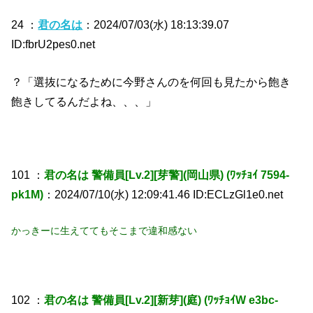
24 ：
君の名は
：2024/07/03(水) 18:13:39.07
ID:fbrU2pes0.net
？「選抜になるために今野さんのを何回も見たから飽き
飽きしてるんだよね、、、」
101 ：
君の名は 警備員[Lv.2][芽警](岡山県) (ﾜｯﾁｮｲ 7594-
pk1M)
：2024/07/10(水) 12:09:41.46 ID:ECLzGl1e0.net
かっきーに生えててもそこまで違和感ない
102 ：
君の名は 警備員[Lv.2][新芽](庭) (ﾜｯﾁｮｲW e3bc-