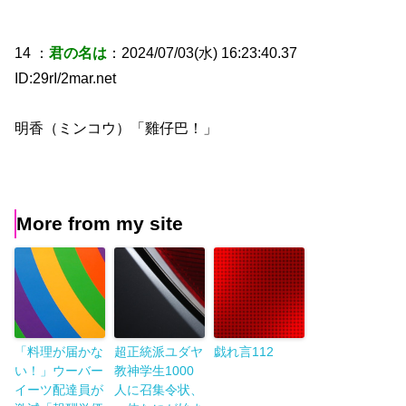
14 ：
君の名は
：2024/07/03(水) 16:23:40.37
ID:29rI/2mar.net
明香（ミンコウ）「雞仔巴！」
More from my site
「料理が届かな
超正統派ユダヤ
戯れ言112
い！」ウーバー
教神学生1000
イーツ配達員が
人に召集令状、