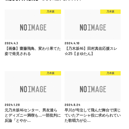
乃木坂
乃木坂
2024.4.3
2024.4.10
【画像】齋藤飛鳥、変わり果てた
【乃木坂46】田村真佑応援スレ
姿で発見される
☆25【まゆたん】
乃木坂
乃木坂
2024.1.28
2024.8.24
元乃木坂46センター、男友達ら
早川が号泣して飛んだ舞台で演じ
とディズニー満喫も…一部批判に
ていたアーシャ役に求められてい
反論「とやか…
た歌唱力が公…