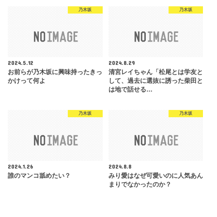
乃木坂
乃木坂
2024.5.12
2024.8.29
お前らが乃木坂に興味持ったきっ
清宮レイちゃん「松尾とは学友と
かけって何よ
して、過去に選抜に誘った柴田と
は地で話せる…
乃木坂
乃木坂
2024.1.26
2024.8.8
誰のマンコ舐めたい？
みり愛はなぜ可愛いのに人気あん
まりでなかったのか？