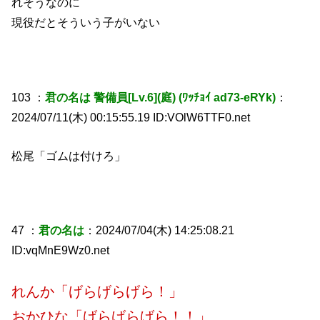
れそうなのに
現役だとそういう子がいない
103 ：
君の名は 警備員[Lv.6](庭) (ﾜｯﾁｮｲ ad73-eRYk)
：
2024/07/11(木) 00:15:55.19 ID:VOlW6TTF0.net
松尾「ゴムは付けろ」
47 ：
君の名は
：2024/07/04(木) 14:25:08.21
ID:vqMnE9Wz0.net
れんか「げらげらげら！」
おかひな「げらげらげら！！」