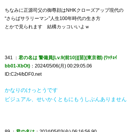
ちなみに正源司父の御尊顔はNHKクローズアップ現代の
“さらばサラリーマン”人生100年時代の生き方
とかで見られます 結構カッコいいよｗ
341 ：
君の名は 警備員[Lv.9(前10)][苗](東京都) (ﾜｯﾁｮｲ
bb01-XbOt)
：2024/05/06(月) 00:29:05.06
ID:C2r4/bDF0.net
かなりのけっとうです
ビジュアル、せいかくともにもうしぶんありません
89 ：
君の名は
：2024/05/03(金) 06:16:56.90