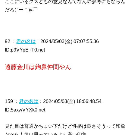
ここにいるクズどもの意見なんてなんの参考にもならん
だろ( ´ー｀)y-‾‾
92 ：
君の名は
：2024/05/03(金) 07:07:55.36
ID:p9VYpE+T0.net
遠藤金川は鉤鼻仲間やん
159 ：
君の名は
：2024/05/03(金) 18:06:48.54
ID:5axwVYXk0.net
見た目は普通かちょい下だけど性格は良さそうって印象
だから人気は思っているより高い印象