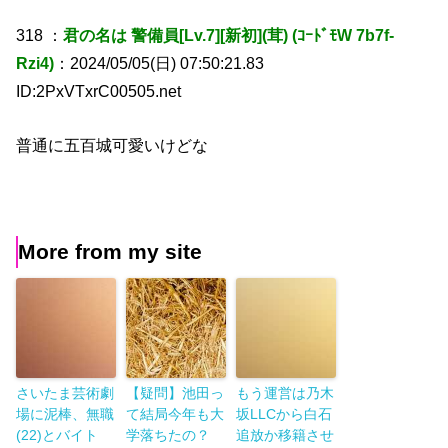
318 ：
君の名は 警備員[Lv.7][新初](茸) (ｺｰﾄﾞﾓW 7b7f-
Rzi4)
：2024/05/05(日) 07:50:21.83
ID:2PxVTxrC00505.net
普通に五百城可愛いけどな
More from my site
さいたま芸術劇
【疑問】池田っ
もう運営は乃木
場に泥棒、無職
て結局今年も大
坂LLCから白石
(22)とバイト
学落ちたの？
追放か移籍させ