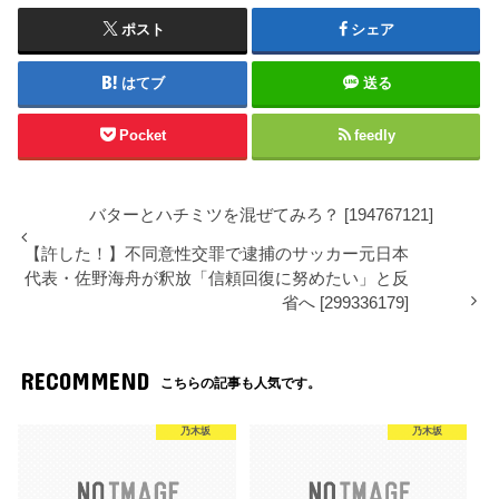
ポスト
シェア
はてブ
送る
Pocket
feedly
バターとハチミツを混ぜてみろ？ [194767121]
【許した！】不同意性交罪で逮捕のサッカー元日本
代表・佐野海舟が釈放「信頼回復に努めたい」と反
省へ [299336179]
RECOMMEND
こちらの記事も人気です。
乃木坂
乃木坂