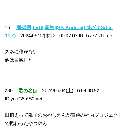
16 ：
警備員[Lv.6][新初](SB-Android) (ｵｯﾍﾟｹ Sr5b-
3l1Z)
：2024/05/02(木) 21:00:02.03 ID:dkz77i7Ur.net
スネに傷がない
他は自滅した
280 ：
君の名は
：2024/05/04(土) 16:04:48.92
ID:yooG8r6S0.net
田植えって陽子のおやじさんが電通の社内プロジェクト
で携わったやつやん