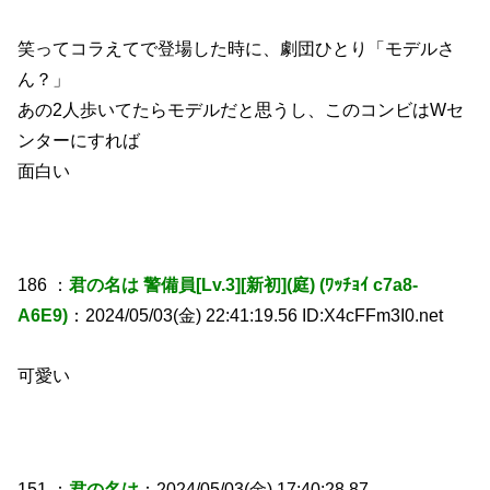
笑ってコラえてで登場した時に、劇団ひとり「モデルさ
ん？」
あの2人歩いてたらモデルだと思うし、このコンビはWセ
ンターにすれば
面白い
186 ：
君の名は 警備員[Lv.3][新初](庭) (ﾜｯﾁｮｲ c7a8-
A6E9)
：2024/05/03(金) 22:41:19.56 ID:X4cFFm3I0.net
可愛い
151 ：
君の名は
：2024/05/03(金) 17:40:28.87