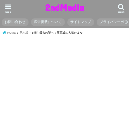
2ndMedia
menu
search
お問い合わせ
広告掲載について
サイトマップ
プライバシーポリ
HOME
乃木坂
5期生最大の謎って五百城の人気だよな