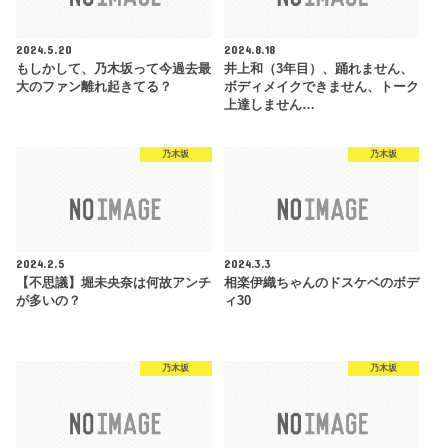
2024.5.20
2024.8.18
もしかして、乃木坂って今過去最
井上和（3年目）、踊れません、
大のファン離れ起きてる？
ボディメイクできません、トーク
上達しません…
乃木坂
乃木坂
2024.2.5
2024.3.3
【不思議】堀未央奈は何故アンチ
相楽伊織ちゃんのドスケベのボデ
が多いの？
ィ30
乃木坂
乃木坂