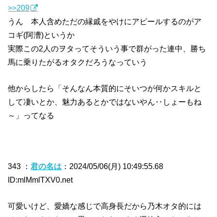
>>209
うん 本人含めただの縁戚をやけにアピールするのがア
コギ(阿漕)というか
実際この2人のヲタってそういう事で群がった連中、勝ち
馬に乗りたがるオタクだろうなっていう
他からしたら「そんなん本質的にそいつが何かスキルと
して凄いとか、魅力あるとかではないやん‥しょーもね
～」ってなる
343 ：
君の名は
：2024/05/06(月) 10:49:55.68
ID:mlMmlTXV0.net
可愛いけど、愛嬌な感じで高身長だから乃木オタ的には