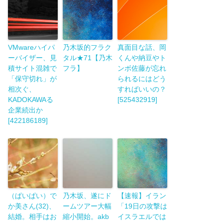
VMwareハイパ
乃木坂的フラク
真面目な話、岡
ーバイザー、見
タル★71【乃木
くんや納豆やト
積サイト混雑で
フラ】
ンボ佐藤が忘れ
「保守切れ」が
られるにはどう
相次ぐ、
すればいいの？
KADOKAWAる
[525432919]
企業続出か
[422186189]
（ぱいぱい）で
乃木坂、遂にド
【速報】イラン
か美さん(32)、
ームツアー大幅
「19日の攻撃は
結婚。相手はお
縮小開始。akb
イスラエルでは