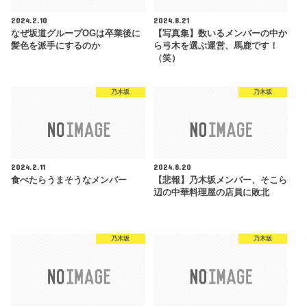
2024.2.10
2024.8.21
なぜ坂道グループOGは卒業後に
【写真集】数いるメンバーの中か
髪色を派手にするのか
ら弓木を選ぶ運営、馬鹿です！
（笑）
乃木坂
乃木坂
2024.2.11
2024.8.20
食べたらうまそうなメンバー
【悲報】乃木坂メンバー、そこら
辺の中華料理屋の店員に敗北
乃木坂
乃木坂