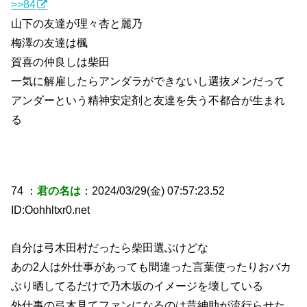
>>84
山下の友達が理々杏と麗乃
梅澤の友達は楓
賀喜の仲良しは柴田
一気に解雇したらアンダラができないし選抜メンだって
アンダーという精神安定剤と友達を失う不都合が生まれ
る
74 ：
君の名は
：2024/03/29(金) 07:57:23.52
ID:Oohhltxr0.net
自分は弓木田村だったら柴田選ぶけどな
あの2人は外仕事があっても間違った言葉使ったりおバカ
ぶり晒してるだけで乃木坂のイメージを壊している
外仕事の弓木見てファンになるのは昔紳助が流行らせた