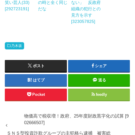
笑い芸人(33)
の時と全く同じ
ない」 反政府
[292723191]
だな
組織の犯行との
見方を示す
[323057825]
乃木坂
ポスト
シェア
はてブ
送る
Pocket
feedly
物価高で税収増！政府、25年度財政黒字化の試算 [9
02666507]
ＳＮＳ型投資詐欺グループの主犯格ら逮捕 被害総