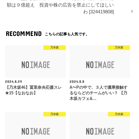
額は９億超え 投資や株の広告を禁止にしてほしい
わ [324419808]
RECOMMEND
こちらの記事も人気です。
乃木坂
乃木坂
2024.8.29
2024.8.8
【乃木坂46】冨里奈央応援スレ
A〜Pの中で、３人で濃厚接触す
★15【なおなお】
るならどのチームがいい？ 【乃
木坂カフェ&…
乃木坂
乃木坂