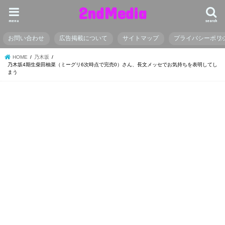
2ndMedia
menu
search
お問い合わせ
広告掲載について
サイトマップ
プライバシーポリ
HOME
乃木坂
乃木坂4期生柴田柚菜（ミーグリ6次時点で完売0）さん、長文メッセでお気持ちを表明してし
まう