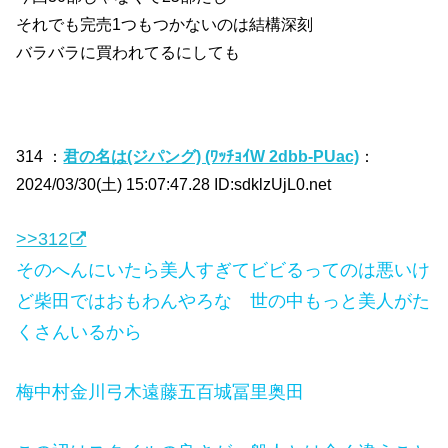
それでも完売1つもつかないのは結構深刻
バラバラに買われてるにしても
314 ：
君の名は(ジパング) (ﾜｯﾁｮｲW 2dbb-PUac)
：
2024/03/30(土) 15:07:47.28 ID:sdklzUjL0.net
>>312
そのへんにいたら美人すぎてビビるってのは悪いけ
ど柴田ではおもわんやろな 世の中もっと美人がた
くさんいるから
梅中村金川弓木遠藤五百城冨里奥田