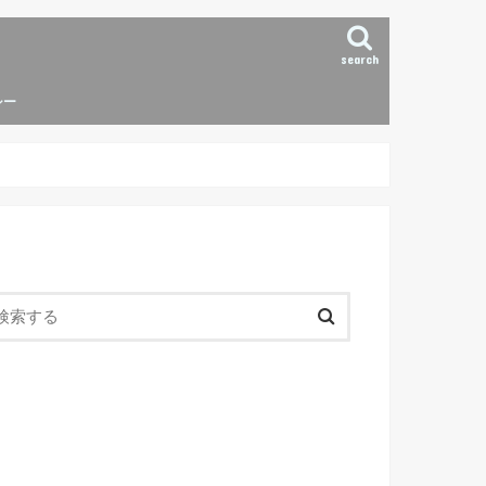
search
シー