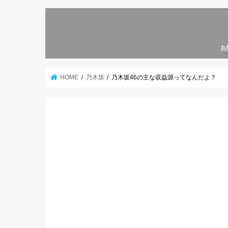
お
HOME
乃木坂
乃木坂46の主な収益源ってなんだよ？