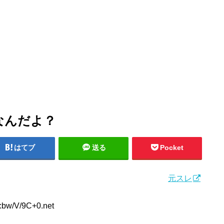
なんだよ？
はてブ
送る
Pocket
元スレ
:bw/V/9C+0.net