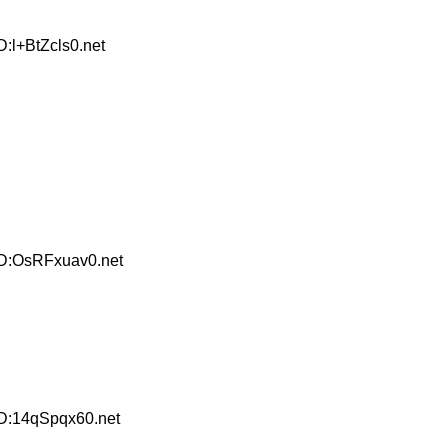
:l+BtZcls0.net
ID:OsRFxuav0.net
ID:14qSpqx60.net