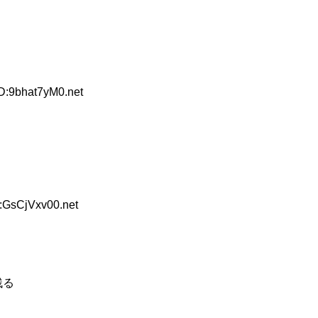
D:9bhat7yM0.net
:GsCjVxv00.net
残る