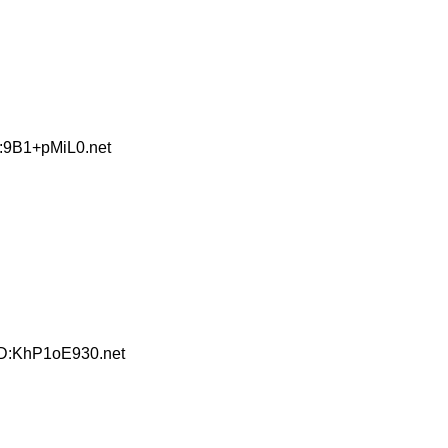
:9B1+pMiL0.net
ID:KhP1oE930.net