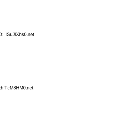
ID:HSuJlXhs0.net
D:hfFcM8HM0.net