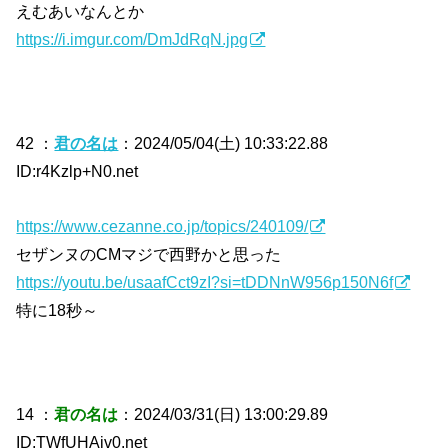
えむあいなんとか
https://i.imgur.com/DmJdRqN.jpg
42 ：
君の名は
：2024/05/04(土) 10:33:22.88
ID:r4Kzlp+N0.net
https://www.cezanne.co.jp/topics/240109/
セザンヌのCMマジで西野かと思った
https://youtu.be/usaafCct9zI?si=tDDNnW956p150N6f
特に18秒～
14 ：
君の名は
：2024/03/31(日) 13:00:29.89
ID:TWfUHAjv0.net