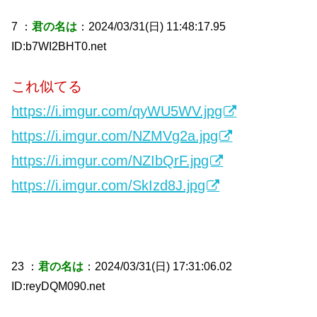
7 ：
君の名は
：2024/03/31(日) 11:48:17.95
ID:b7WI2BHT0.net
これ似てる
https://i.imgur.com/qyWU5WV.jpg
https://i.imgur.com/NZMVg2a.jpg
https://i.imgur.com/NZIbQrF.jpg
https://i.imgur.com/SkIzd8J.jpg
23 ：
君の名は
：2024/03/31(日) 17:31:06.02
ID:reyDQM090.net