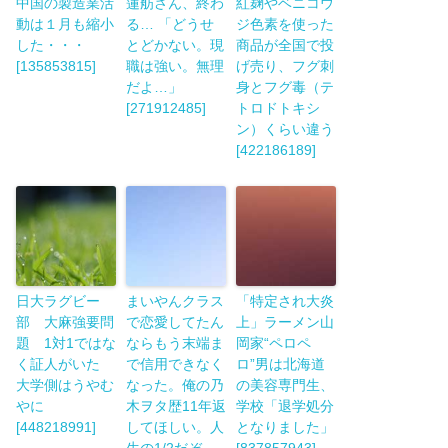
中国の製造業活
蓮舫さん、終わ
紅麹やベニコウ
動は１月も縮小
る… 「どうせ
ジ色素を使った
した・・・
とどかない。現
商品が全国で投
[135853815]
職は強い。無理
げ売り、フグ刺
だよ…」
身とフグ毒（テ
[271912485]
トロドトキシ
ン）くらい違う
[422186189]
日大ラグビー
まいやんクラス
「特定され大炎
部 大麻強要問
で恋愛してたん
上」ラーメン山
題 1対1ではな
ならもう末端ま
岡家“ペロペ
く証人がいた
で信用できなく
ロ”男は北海道
大学側はうやむ
なった。俺の乃
の美容専門生、
やに
木ヲタ歴11年返
学校「退学処分
[448218991]
してほしい。人
となりました」