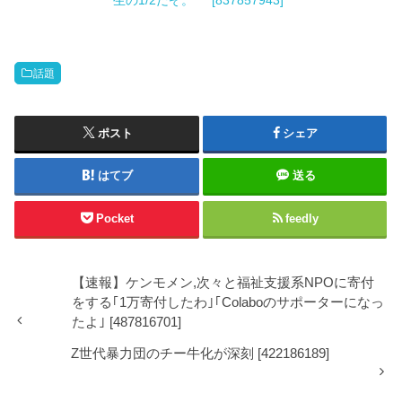
生の1/2だぞ。
[837857943]
話題
ポスト
シェア
はてブ
送る
Pocket
feedly
【速報】ケンモメン,次々と福祉支援系NPOに寄付
をする｢1万寄付したわ｣｢Colaboのサポーターになっ
たよ｣ [487816701]
Z世代暴力団のチー牛化が深刻 [422186189]