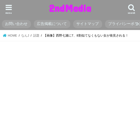
2ndMedia
menu
search
お問い合わせ
広告掲載について
サイトマップ
プライバシーポリ
HOME
なんJ
話題
【画像】西野七瀬に7、8割似てなくもない女が発見される！