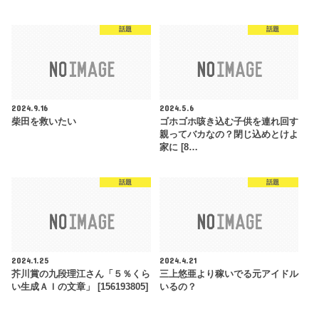
話題
話題
2024.9.16
2024.5.6
柴田を救いたい
ゴホゴホ咳き込む子供を連れ回す
親ってバカなの？閉じ込めとけよ
家に [8…
話題
話題
2024.1.25
2024.4.21
芥川賞の九段理江さん「５％くら
三上悠亜より稼いでる元アイドル
い生成ＡＩの文章」 [156193805]
いるの？