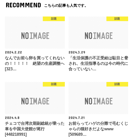
RECOMMEND
こちらの記事も人気です。
話題
話題
2024.2.22
2024.3.29
なんでお前ら卵を買ってくれない
「生活保護の不正受給は駄目と脅
の！！！！！ 絶望の生産調整へ
され、生活指導るのは今の時代に
[323…
合っていない…
話題
話題
2024.4.8
2024.7.21
チェコで台湾次期副総統が乗った
お前らってハゲの分際で毛むくじ
車を中国大使館が尾行
ゃらの猫好きだよなwww
[448218991]
[509689…