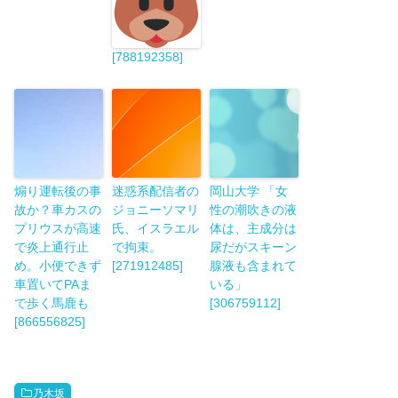
[788192358]
煽り運転後の事
迷惑系配信者の
岡山大学 「女
故か？車カスの
ジョニーソマリ
性の潮吹きの液
プリウスが高速
氏、イスラエル
体は、主成分は
で炎上通行止
で拘束。
尿だがスキーン
め。小便できず
[271912485]
腺液も含まれて
車置いてPAま
いる」
で歩く馬鹿も
[306759112]
[866556825]
乃木坂