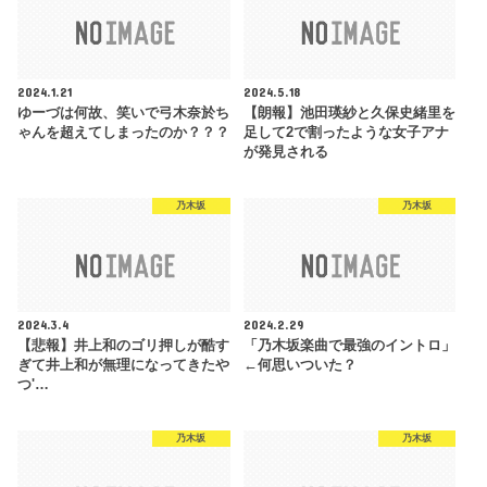
2024.1.21
2024.5.18
ゆーづは何故、笑いで弓木奈於ち
【朗報】池田瑛紗と久保史緒里を
ゃんを超えてしまったのか？？？
足して2で割ったような女子アナ
が発見される
乃木坂
乃木坂
2024.3.4
2024.2.29
【悲報】井上和のゴリ押しが酷す
「乃木坂楽曲で最強のイントロ」
ぎて井上和が無理になってきたや
←何思いついた？
つ'…
乃木坂
乃木坂