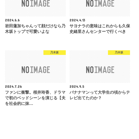
2024.6.6
2024.4.13
岩田蓮加ちゃんって顔だけなら乃
サヨナラの意味はこれからも久保
木坂トップで可愛いよな
史緒里さんセンターで行くべき
乃木坂
乃木坂
2024.7.26
2024.9.5
ファンに衝撃。桜井玲香、ドラマ
バナナマンって大学生の頃からテ
で初のベッドシーンを演じる【夫
レビ出てたのか？
を社会的に抹…