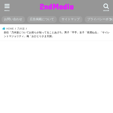
2ndMedia
menu
search
お問い合わせ
広告掲載について
サイトマップ
プライバシーポリ
HOME
乃木坂
担任「乃木坂についてお前らが知ってることあげろ」男子「平手」女子「長濱ねる」「サイレ
ントマジョリティ」俺「おひとりさま天国」