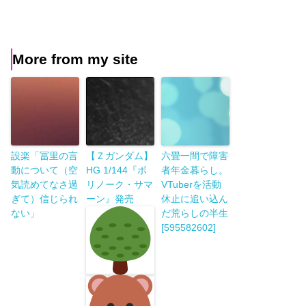
More from my site
設楽「冨里の言
【Ｚガンダム】
六畳一間で障害
動について（空
HG 1/144『ボ
者年金暮らし。
気読めてなさ過
リノーク・サマ
VTuberを活動
ぎて）信じられ
ーン』発売
休止に追い込ん
ない」
だ荒らしの半生
[595582602]