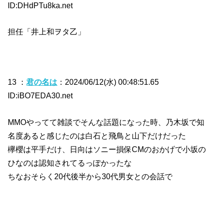
ID:DHdPTu8ka.net
担任「井上和ヲタ乙」
13 ：
君の名は
：2024/06/12(水) 00:48:51.65
ID:iBO7EDA30.net
MMOやってて雑談でそんな話題になった時、乃木坂で知
名度あると感じたのは白石と飛鳥と山下だけだった
欅櫻は平手だけ、日向はソニー損保CMのおかげで小坂の
ひなのは認知されてるっぽかったな
ちなおそらく20代後半から30代男女との会話で