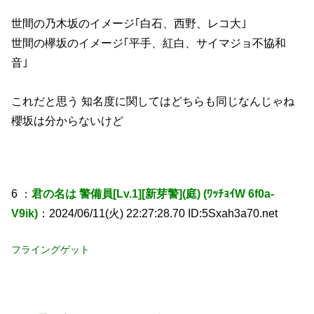
世間の乃木坂のイメージ｢白石、西野、レコ大｣
世間の欅坂のイメージ｢平手、紅白、サイマジョ不協和
音｣
これだと思う 知名度に関してはどちらも同じなんじゃね
櫻坂は分からないけど
6 ：
君の名は 警備員[Lv.1][新芽警](庭) (ﾜｯﾁｮｲW 6f0a-
V9ik)
：2024/06/11(火) 22:27:28.70 ID:5Sxah3a70.net
フライングゲット