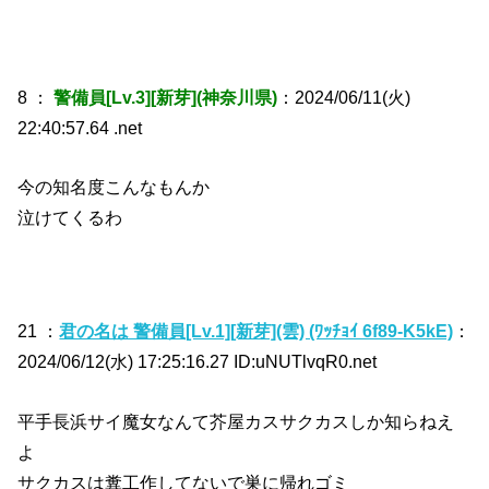
8 ：
警備員[Lv.3][新芽](神奈川県)
：2024/06/11(火)
22:40:57.64 .net
今の知名度こんなもんか
泣けてくるわ
21 ：
君の名は 警備員[Lv.1][新芽](雲) (ﾜｯﾁｮｲ 6f89-K5kE)
：
2024/06/12(水) 17:25:16.27 ID:uNUTlvqR0.net
平手長浜サイ魔女なんて芥屋カスサクカスしか知らねえ
よ
サクカスは糞工作してないで巣に帰れゴミ