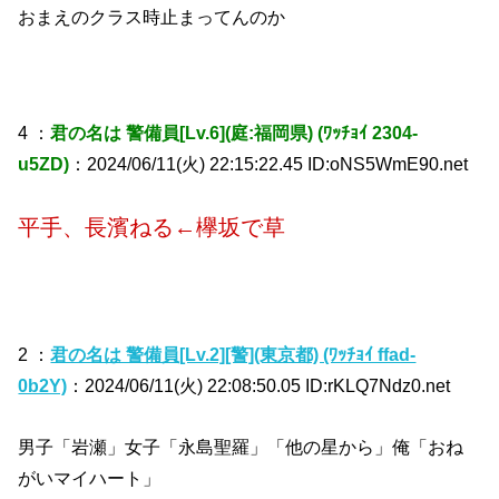
おまえのクラス時止まってんのか
4 ：
君の名は 警備員[Lv.6](庭:福岡県) (ﾜｯﾁｮｲ 2304-
u5ZD)
：2024/06/11(火) 22:15:22.45 ID:oNS5WmE90.net
平手、長濱ねる←欅坂で草
2 ：
君の名は 警備員[Lv.2][警](東京都) (ﾜｯﾁｮｲ ffad-
0b2Y)
：2024/06/11(火) 22:08:50.05 ID:rKLQ7Ndz0.net
男子「岩瀬」女子「永島聖羅」「他の星から」俺「おね
がいマイハート」