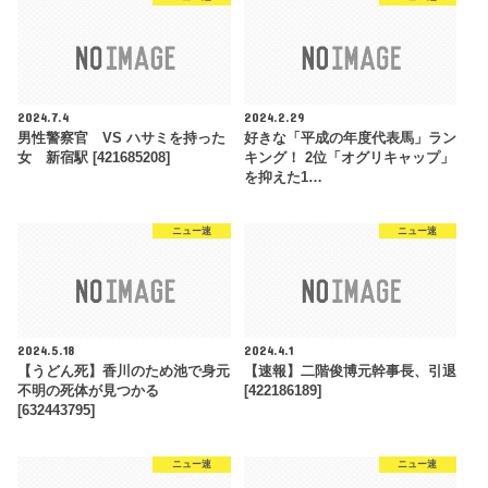
2024.7.4
2024.2.29
男性警察官 VS ハサミを持った
好きな「平成の年度代表馬」ラン
女 新宿駅 [421685208]
キング！ 2位「オグリキャップ」
を抑えた1…
ニュー速
ニュー速
2024.5.18
2024.4.1
【うどん死】香川のため池で身元
【速報】二階俊博元幹事長、引退
不明の死体が見つかる
[422186189]
[632443795]
ニュー速
ニュー速