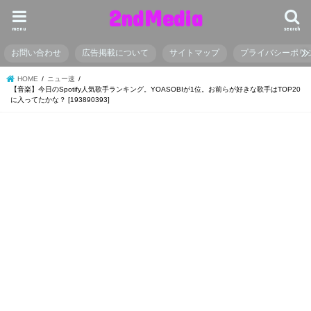
2ndMedia
menu
search
お問い合わせ
広告掲載について
サイトマップ
プライバシーポリ
HOME
ニュー速
【音楽】今日のSpotify人気歌手ランキング。YOASOBIが1位。お前らが好きな歌手はTOP20
に入ってたかな？ [193890393]