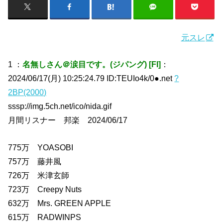
元スレ
1 ：
名無しさん＠涙目です。(ジパング) [FI]
：
2024/06/17(月) 10:25:24.79 ID:TEUIo4k/0●.net
?
2BP(2000)
sssp://img.5ch.net/ico/nida.gif
月間リスナー 邦楽 2024/06/17
775万 YOASOBI
757万 藤井風
726万 米津玄師
723万 Creepy Nuts
632万 Mrs. GREEN APPLE
615万 RADWINPS