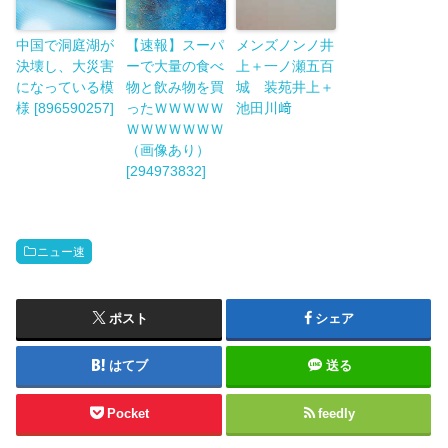
中国で洞庭湖が
【速報】スーパ
メンズノンノ井
決壊し、大災害
ーで大量の食べ
上＋一ノ瀬五百
になっている模
物と飲み物を買
城 装苑井上＋
様 [896590257]
ったＷＷＷＷＷ
池田川﨑
ＷＷＷＷＷＷＷ
（画像あり）
[294973832]
ニュー速
ポスト
シェア
はてブ
送る
Pocket
feedly