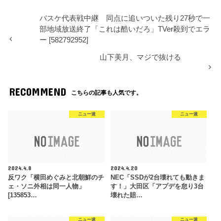
バスケ代表戦中継 同点に追いついた残り27秒で一
部地域放送終了「これは酷いだろ」TVer殺到でエラ
ー [582792952]
山下美月、マジで抜ける
RECOMMEND
こちらの記事も人気です。
ニュー速
ニュー速
2024.4.8
2024.4.20
反ワク「横田めぐみと北朝鮮のチ
NEC「SSDが2台壊れても動きま
ェ・ソニ外相は同一人物」
す！」大田区「アプデを怠り3台
[135853…
壊れた賠…
ニュー速
ニュー速