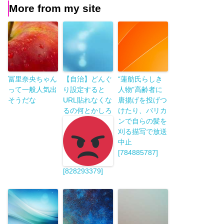
More from my site
冨里奈央ちゃん
【自治】どんぐ
“蓮舫氏らしき
って一般人気出
り設定すると
人物”高齢者に
そうだな
URL貼れなくな
唐揚げを投げつ
るの何とかしろ
けたり、バリカ
ンで自らの髪を
刈る描写で放送
中止
[784885787]
[828293379]