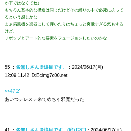
か下ではなくてね）
もちろん基本的な構造は同じだけどその縛りの中で必死に抗って
るという感じかな
まぁ扇風機を楽器にして弾いたりはちょっと突飛すぎる気もする
けど。
Ｊポップとアート的な要素をフュージョンしたいのかな
55 ：
名無しさん＠涙目です。
：2024/06/17(月)
12:09:11.42 ID:Eclmg7c00.net
>>47
あいつデレステ来てめちゃ邪魔だった
41 ：
名無しさん＠涙目です。(庭) [ﾆﾀﾞ]
：2024/06/17(月)