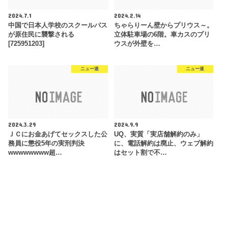
2024.7.1
2024.2.14
中国で日本人学校のスクールバス
ちゃらりーん壁からプリウス～。
が原住民に襲撃される
立体駐車場の6階。車カスのプリ
[725951203]
ウスが外壁を…
ニュー速
ニュー速
2024.3.29
2024.9.9
ＪＣにお金あげてセックスした公
UQ、実質「実店舗解約のみ」
務員に懲役5年の実刑判決
に、電話解約は廃止、ウェブ解約
wwwwwwww超…
はセット割で不…