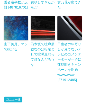
護者過半数が反
費やしすぎたか
貴乃花が出てき
対 [487816701]
らだ
た
山下美月、マジ
乃木坂で喧嘩最
田舎者の年寄り
で抜ける
強なのは松尾と
しか見てないテ
して喧嘩最弱っ
レビのコメンテ
て誰なんだろう
ーターが一斉に
な
蓮舫叩きキャン
ペーンを開始
wwwwwww
[271912485]
ニュー速