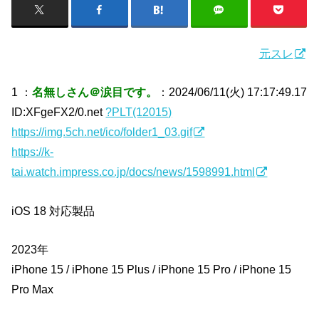
元スレ
1 ：
名無しさん＠涙目です。
：2024/06/11(火) 17:17:49.17
ID:XFgeFX2/0.net
?PLT(12015)
https://img.5ch.net/ico/folder1_03.gif
https://k-
tai.watch.impress.co.jp/docs/news/1598991.html
iOS 18 対応製品
2023年
iPhone 15 / iPhone 15 Plus / iPhone 15 Pro / iPhone 15
Pro Max