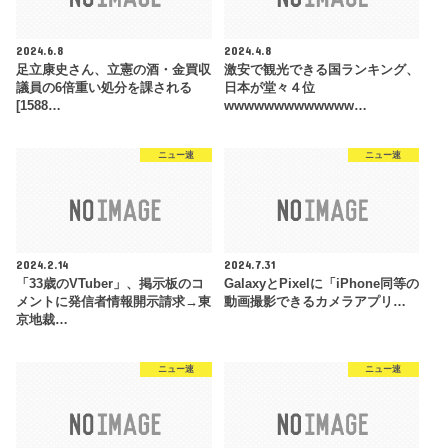
2024.6.8
2024.4.8
足立康史さん、立憲の酒・金買収
激安で観光できる国ランキング、
議員の6倍重い処分を課される
日本が堂々４位
[1588…
wwwwwwwwwwwww…
ニュー速
ニュー速
2024.2.14
2024.7.31
「33歳のVTuber」、掲示板のコ
GalaxyとPixelに「iPhone同等の
メントに発信者情報開示請求→東
動画撮影できるカメラアプリ…
京地裁…
ニュー速
ニュー速