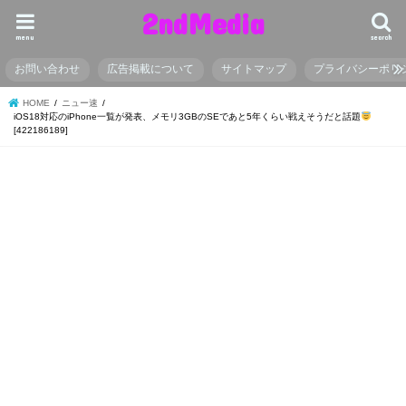
2ndMedia
menu
search
お問い合わせ
広告掲載について
サイトマップ
プライバシーポリ
HOME
ニュー速
iOS18対応のiPhone一覧が発表、メモリ3GBのSEであと5年くらい戦えそうだと話題
[422186189]