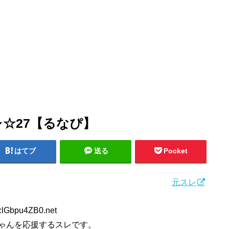
レ☆27【るなぴ】
はてブ
送る
Pocket
元スレ
:lGbpu4ZB0.net
ゃんを応援するスレです。