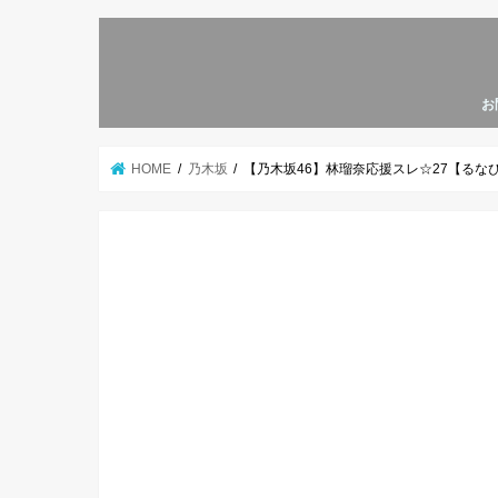
お
HOME
乃木坂
【乃木坂46】林瑠奈応援スレ☆27【るな