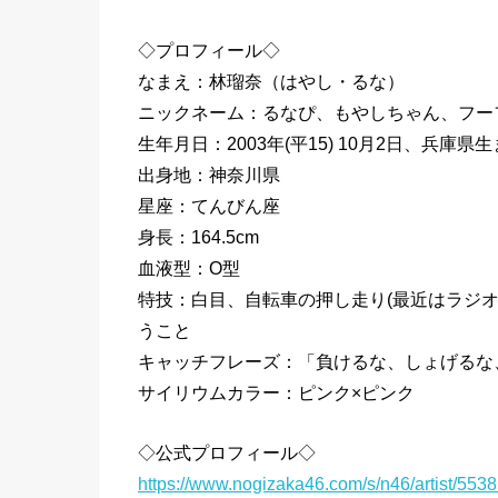
◇プロフィール◇
なまえ：林瑠奈（はやし・るな）
ニックネーム：るなぴ、もやしちゃん、フーフ
生年月日：2003年(平15) 10月2日、兵庫県生ま
出身地：神奈川県
星座：てんびん座
身長：164.5cm
血液型：O型
特技：白目、自転車の押し走り(最近はラジ
うこと
キャッチフレーズ：「負けるな、しょげるな
サイリウムカラー：ピンク×ピンク
◇公式プロフィール◇
https://www.nogizaka46.com/s/n46/artist/553