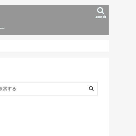
search
シー