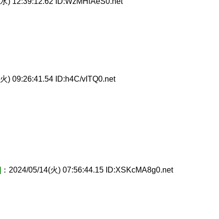
水) 12:39:12.62 ID:WzMHiAeS0.net
火) 09:26:41.54 ID:h4C/vITQ0.net
]
：2024/05/14(火) 07:56:44.15 ID:XSKcMA8g0.net