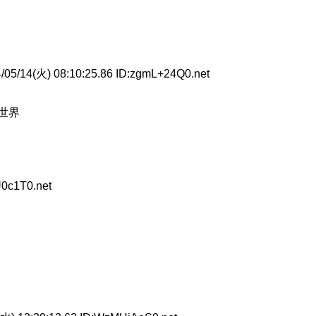
05/14(火) 08:10:25.86 ID:zgmL+24Q0.net
世界
0c1T0.net