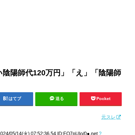
陰陽師代120万円」「え」「陰陽師
はてブ
送る
Pocket
元スレ
24/05/14(火) 07:52:36.54 ID:FO7pUIo/0●.net
?