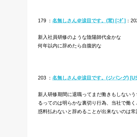
179 ：
名無しさん＠涙目です。(茸) [ﾆﾀﾞ]
：202
新入社員研修のような陰陽師代金かな
何年以内に辞めたら自腹的な
203 ：
名無しさん＠涙目です。(ジパング) [US
新人研修期間に退職ってまだ働きもしないう
るってのは明らかな裏切り行為、当社で働く
惑料払わないと辞めることが出来ないのは常