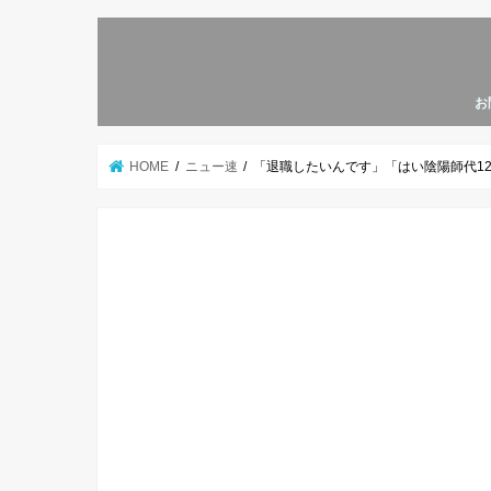
お
HOME
ニュー速
「退職したいんです」「はい陰陽師代120万