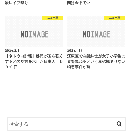
殺レイプ祭り…
間は今までい…
ニュー速
ニュー速
2024.2.8
2024.1.31
【ネトウヨ訃報】移民が国を強く
江東区で白髪紳士が女子小学生に
するとの見方を示した日本人、５
道を尋ねるという卑劣極まりない
９％ [7…
凶悪事件が発…