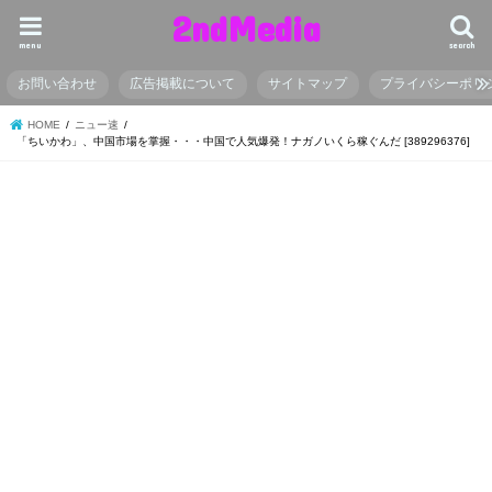
2ndMedia
menu
search
お問い合わせ
広告掲載について
サイトマップ
プライバシーポリ
HOME
ニュー速
「ちいかわ」、中国市場を掌握・・・中国で人気爆発！ナガノいくら稼ぐんだ [389296376]