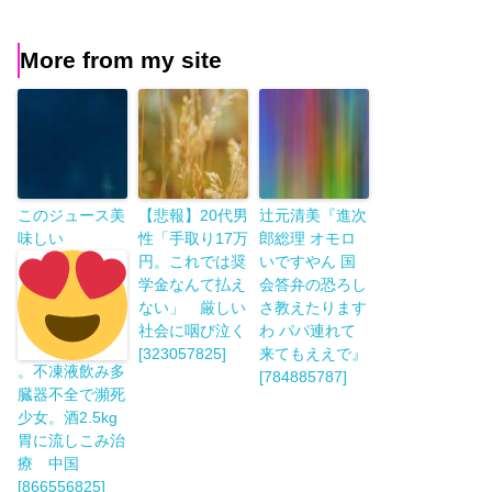
More from my site
このジュース美
【悲報】20代男
辻元清美『進次
味しい
性「手取り17万
郎総理 オモロ
円。これでは奨
いですやん 国
学金なんて払え
会答弁の恐ろし
ない」 厳しい
さ教えたります
社会に咽び泣く
わ パパ連れて
[323057825]
来てもええで』
。不凍液飲み多
[784885787]
臓器不全で瀕死
少女。酒2.5kg
胃に流しこみ治
療 中国
[866556825]