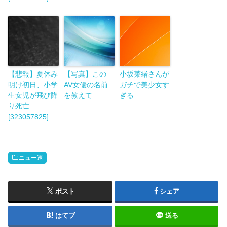
【悲報】夏休み
【写真】この
小坂菜緒さんが
明け初日、小学
AV女優の名前
ガチで美少女す
生女児が飛び降
を教えて
ぎる
り死亡
[323057825]
ニュー速
ポスト
シェア
はてブ
送る