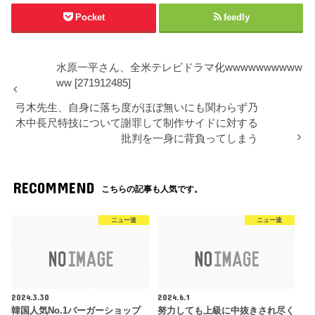
Pocket
feedly
水原一平さん、全米テレビドラマ化wwwwwwwwww
ww [271912485]
弓木先生、自身に落ち度がほぼ無いにも関わらず乃
木中長尺特技について謝罪して制作サイドに対する
批判を一身に背負ってしまう
RECOMMEND
こちらの記事も人気です。
ニュー速
ニュー速
2024.3.30
2024.6.1
韓国人気No.1バーガーショップ
努力しても上級に中抜きされ尽く