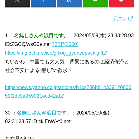
元スレ
1 ：
名無しさん＠涙目です。
：2024/05/09(木) 23:33:28.93
ID:ZGCQ/wsG0●.net
?2BP(2000)
https://img.5ch.net/ico/gikog_gyunyupack.gif
ちいかわ、中国でも大人気 背景にあるのは経済停滞と
社会不安による“癒し”の欲求？
https://news.yahoo.co.jp/articles/b1cc236bb14339120606
59f1dc0a959021ecd42a
30 ：
名無しさん＠涙目です。
：2024/05/10(金)
02:31:23.57 ID:cklEnW+t0.net
お文具がいい