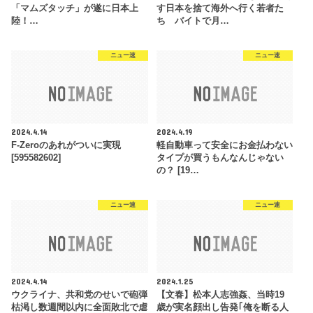
「マムズタッチ」が遂に日本上
す日本を捨て海外へ行く若者た
陸！…
ち バイトで月…
ニュー速
ニュー速
2024.4.14
2024.4.19
F-Zeroのあれがついに実現
軽自動車って安全にお金払わない
[595582602]
タイプが買うもんなんじゃない
の？ [19…
ニュー速
ニュー速
2024.4.14
2024.1.25
ウクライナ、共和党のせいで砲弾
【文春】松本人志強姦、当時19
枯渇し数週間以内に全面敗北で虐
歳が実名顔出し告発｢俺を断る人