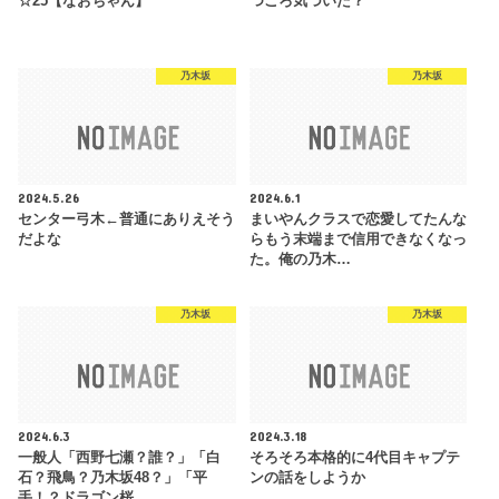
☆25【なおちゃん】
つごろ気づいた？
乃木坂
乃木坂
2024.5.26
2024.6.1
センター弓木←普通にありえそう
まいやんクラスで恋愛してたんな
だよな
らもう末端まで信用できなくなっ
た。俺の乃木…
乃木坂
乃木坂
2024.6.3
2024.3.18
一般人「西野七瀬？誰？」「白
そろそろ本格的に4代目キャプテ
石？飛鳥？乃木坂48？」「平
ンの話をしようか
手！？ドラゴン桜…