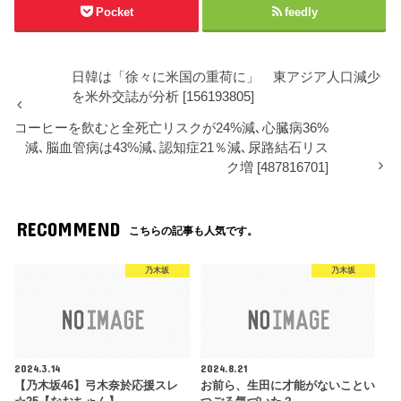
Pocket
feedly
日韓は「徐々に米国の重荷に」 東アジア人口減少
を米外交誌が分析 [156193805]
コーヒーを飲むと全死亡リスクが24%減､心臓病36%
減､脳血管病は43%減､認知症21％減､尿路結石リス
ク増 [487816701]
RECOMMEND
こちらの記事も人気です。
乃木坂
乃木坂
2024.3.14
2024.8.21
【乃木坂46】弓木奈於応援スレ
お前ら、生田に才能がないことい