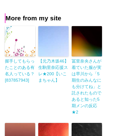
More from my site
握手してもらっ
【元乃木坂46】
冨里奈央さんが
たことのある有
生駒里奈応援ス
着ていた服が実
名人っている？
レ★200【いこ
は早川から「5
[837857943]
まちゃん】
期生のみんなに
も分けてね」と
託されたもので
あると知った5
期メンの反応
★2