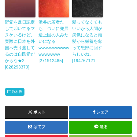
野党を反日認定
渋谷の若者た
髪ってなくても
して叩いてるマ
ち、ついに発展
いいから人間が
ヌケいるけど、
途上国の人みた
病気になると頭
実際に日本を外
いになる
髪から栄養を奪
国へ売り渡して
wwwwwwwwww
って患部に回す
るのは自民党だ
wwwwwww
らしいね。
からな★2
[271912485]
[194767121]
[828293379]
乃木坂
ポスト
シェア
はてブ
送る