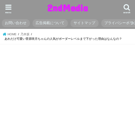
2ndMedia
menu
search
お問い合わせ
広告掲載について
サイトマップ
プライバシーポリ
HOME
乃木坂
あれだけ可愛い菅原咲月ちゃんの人気がボーダーレベルまで下がった理由はなんなの？