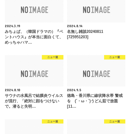
2024.3.19
2024.8.14
みちょぱ、（韓国ドラマの）『ペ
名無し雑談20240811
ントハウス』が本当に面白くて、
[725951203]
めっちゃハマ…
ニュー速
ニュー速
2024.8.10
2024.9.5
サウナの水風呂で結膜炎ウイルス
徳島・香川県に線状降水帯 警戒
が流行、「絶対に顔をつけない
を (´・ω・`)うどん茹で放題
で。潜ると失明…
[11…
ニュー速
ニュー速