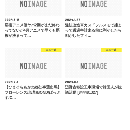
2024.3.13
2024.1.27
覇権アニメ僕ヤバ2期がまだ終わ
違法改造車カス「フルスモで捕ま
ってないが4月アニメで早くも覇
って透過率計来る前に剥がしたら
権が決まって…
剥がしたフィ…
ニュー速
ニュー速
2024.7.3
2024.8.1
【ひまそらあかね都知事選出馬】
辺野古移設工事現場で韓国人が抗
フローレンス/若草/BOND/ぱっぷ
議活動 [844481327]
す/C…