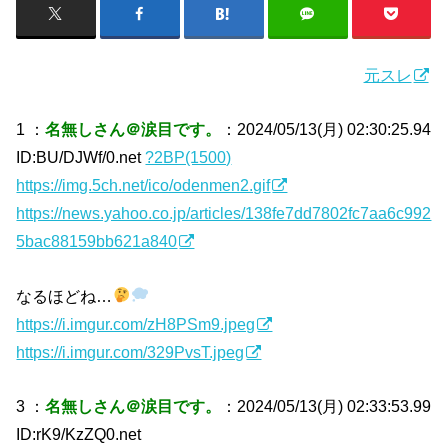
元スレ
1 ：
名無しさん＠涙目です。
：2024/05/13(月) 02:30:25.94
ID:BU/DJWf/0.net
?2BP(1500)
https://img.5ch.net/ico/odenmen2.gif
https://news.yahoo.co.jp/articles/138fe7dd7802fc7aa6c992
5bac88159bb621a840
なるほどね…
https://i.imgur.com/zH8PSm9.jpeg
https://i.imgur.com/329PvsT.jpeg
3 ：
名無しさん＠涙目です。
：2024/05/13(月) 02:33:53.99
ID:rK9/KzZQ0.net