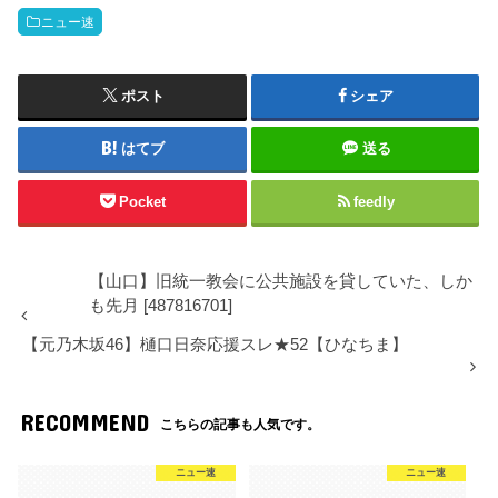
ニュー速
ポスト
シェア
はてブ
送る
Pocket
feedly
【山口】旧統一教会に公共施設を貸していた、しか
も先月 [487816701]
【元乃木坂46】樋口日奈応援スレ★52【ひなちま】
RECOMMEND
こちらの記事も人気です。
ニュー速
ニュー速