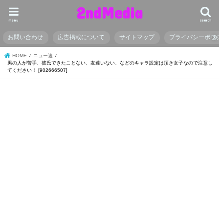
2ndMedia
menu
search
お問い合わせ
広告掲載について
サイトマップ
プライバシーポリ
HOME
ニュー速
男の人が苦手、彼氏できたことない、友達いない、などのキャラ設定は頂き女子なので注意し
てください！ [902666507]