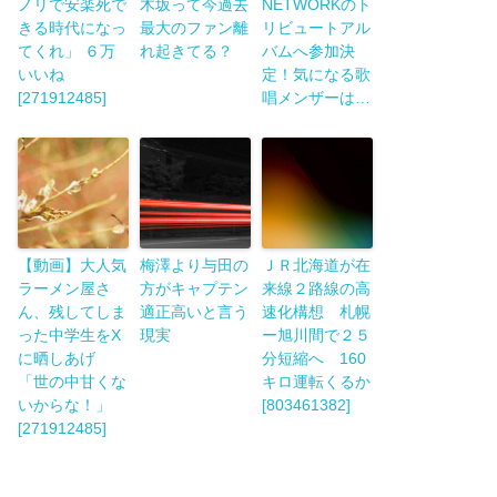
ノリで安楽死で
木坂って今過去
NETWORKのト
きる時代になっ
最大のファン離
リビュートアル
てくれ」 ６万
れ起きてる？
バムへ参加決
いいね
定！気になる歌
[271912485]
唱メンザーは…
【動画】大人気
梅澤より与田の
ＪＲ北海道が在
ラーメン屋さ
方がキャプテン
来線２路線の高
ん、残してしま
適正高いと言う
速化構想 札幌
った中学生をX
現実
ー旭川間で２５
に晒しあげ
分短縮へ 160
「世の中甘くな
キロ運転くるか
いからな！」
[803461382]
[271912485]