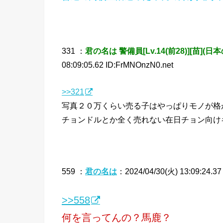
331 ：
君の名は 警備員[Lv.14(前28)][苗](日本のど
08:09:05.62 ID:FrMNOnzN0.net
>>321
写真２０万くらい売る子はやっぱりモノが格
チョンドルとか全く売れない在日チョン向け
559 ：
君の名は
：2024/04/30(火) 13:09:24.37 
>>558
何を言ってんの？馬鹿？