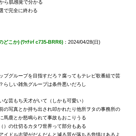
たから肌感覚で分かる
選で完全に終わる
どこか) (ﾜｯﾁｮｲ c735-BRR6)
：2024/04/28(日)
ップグループを目指すだろ？腐ってもテレビ歌番組で芸
？らしい雑魚グループは条件悪いだろし
いな芸もち天才がいて（しかも可愛い）
前の写真とか持ち出され叩かれたり他所ヲタの事務所の
に馬鹿とか怒鳴られて事故もおこりうる
（）の仕切るカタワ世界って部分もある
アイドル志望がだんだんと減る質が落ちる危惧はあるよ