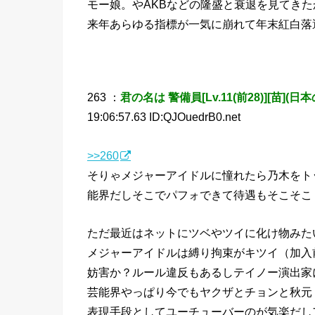
モー娘。やAKBなどの隆盛と衰退を見てき
来年あらゆる指標が一気に崩れて年末紅白落
263 ：
君の名は 警備員[Lv.11(前28)][苗](日本の
19:06:57.63 ID:QJOuedrB0.net
>>260
そりゃメジャーアイドルに憧れたら乃木をト
能界だしそこでパフォできて待遇もそこそこ
ただ最近はネットにツベやツイに化け物みた
メジャーアイドルは縛り拘束がキツイ（加入
妨害か？ルール違反もあるしテイノー演出家
芸能界やっぱり今でもヤクザとチョンと秋元
表現手段としてユーチューバーのが気楽だし