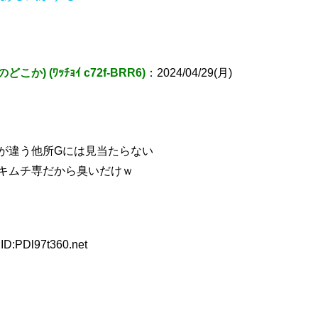
こか) (ﾜｯﾁｮｲ c72f-BRR6)
：2024/04/29(月)
が違う他所Gには見当たらない
キムチ専だから臭いだけｗ
ID:PDl97t360.net