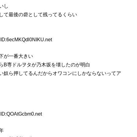
いし
して最後の砦として残ってるくらい
 ID:6ecMKQdl0NIKU.net
下が一番大きい
らB専ドルヲタが乃木坂を壊したのが明白
い奴ら押してるんだからオワコンにしかならないってア
 ID:QOAtGcbm0.net
年