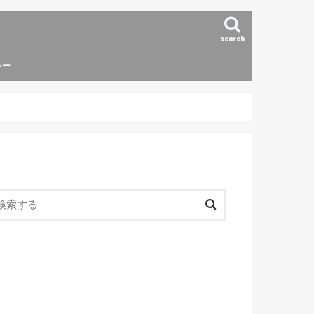
search
シー