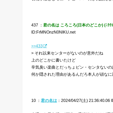
437 ：
君の名は ころころ(日本のどこか) (ﾆｸｸｴ c
ID:FrMNOnzN0NIKU.net
>>433
> それ以来センターがないのが意外だね
上のどこかに書いたけど
辛気臭い楽曲とだっちょピン・センタないの
何か隠された理由があるんだろ本人が頑なに
10 ：
君の名は
：2024/04/27(土) 21:36:40.06 