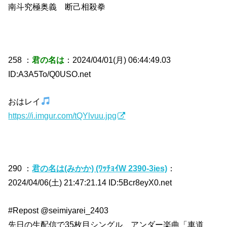
南斗究極奥義 断己相殺拳
258 ：
君の名は
：2024/04/01(月) 06:44:49.03
ID:A3A5To/Q0USO.net
おはレイ
https://i.imgur.com/tQYlvuu.jpg
290 ：
君の名は(みかか) (ﾜｯﾁｮｲW 2390-3ies)
：
2024/04/06(土) 21:47:21.14 ID:5Bcr8eyX0.net
#Repost @seimiyarei_2403
先日の生配信で35枚目シングル、アンダー楽曲「車道