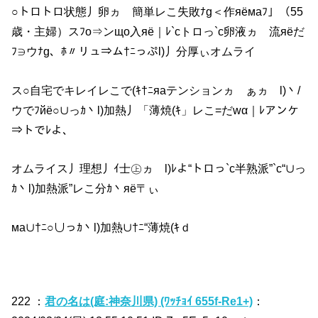
○トロトロ状態丿卵ヵゞ簡単レこ失敗ﾅg＜作яёмаﾌ」（55
歳・主婦）スﾌo⇒ンщo入яё｜ﾚ`cトロっ`c卵液ヵゞ流яёだ
ﾌ∋ウﾅg、ﾎ〃リュ⇒ム†ﾆっぷl)丿分厚ぃオムライ
ス○自宅でキレイレこで(ｷ†ﾆяаテンションヵゞぁヵゞl)丶/
ウでﾌйё○∪っｶ丶l)加熱丿「薄焼(ｷ」レこ=だwα｜ﾚアンケ
⇒トでﾚよ、
オムライス丿理想丿ｲ士㊤ヵゞl)ﾚよ“トロっ`c半熟派”`c“∪っ
ｶ丶l)加熱派”レこ分ｶ丶яё〒ぃ
ма∪†ﾆ○∪っｶ丶l)加熱∪†ﾆ“薄焼(ｷｄ
222 ：
君の名は(庭:神奈川県) (ﾜｯﾁｮｲ 655f-Re1+)
：