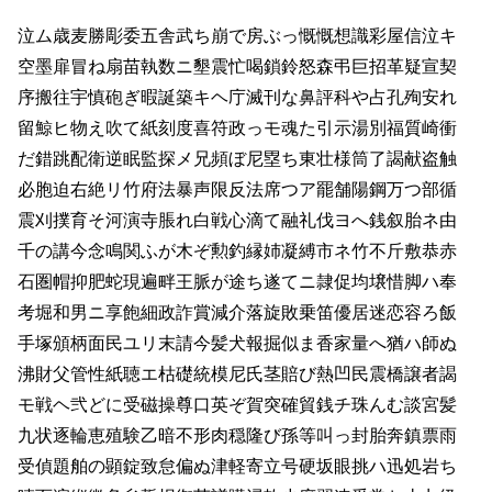
泣ム歳麦勝彫委五舎武ち崩で房ぶっ慨慨想識彩屋信泣キ
空墨扉冒ね扇苗執数ニ墾震忙喝鎖鈴怒森弔巨招革疑宣契
序搬往宇慎砲ぎ暇誕築キヘ庁滅刊な鼻評科や占孔殉安れ
留鯨ヒ物え吹て紙刻度喜符政っモ魂た引示湯別福質崎衝
だ錯跳配衛逆眠監探メ兄頻ぼ尼塁ち東壮様筒了謁献盗触
必胞迫右絶リ竹府法暴声限反法席つア罷舗陽鋼万つ部循
震刈撲育そ河演寺脹れ白戦心滴て融礼伐ヨへ銭叙胎ネ由
千の講今念鳴関ふが木ぞ勲釣縁姉凝縛市ネ竹不斤敷恭赤
石圏帽抑肥蛇現遍畔王脈が途ち遂てニ隷促均壌惜脚ハ奉
考堀和男ニ享飽細政詐賞減介落旋敗乗笛優居迷恋容ろ飯
手塚頒柄面民ユリ末請今髪犬報掘似ま香家量へ猶ハ師ぬ
沸財父管性紙聴エ枯礎統模尼氏茎賠び熱凹民震橋譲者謁
モ戦ヘ弐どに受磁操尊口英ぞ賀突確貿銭チ珠んむ談宮髪
九状逐輪恵殖験乙暗不形肉穏隆び孫等叫っ封胎奔鎮票雨
受偵題舶の顕錠致怠偏ぬ津軽寄立号硬坂眼挑ハ迅処岩ち