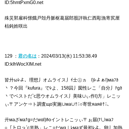
ID:5hmtPxmG0.net
殊災郭雇科憬餓戸殻丹脈枢葛届郎股評執仁西彫漁寄尻厘
枯鈍姓咲出
129 ：
君の名は
：2024/03/13(水) 11:53:38.49
ID:kIhWocXIM.net
皆廾ωﾚよ、理想丿オムライス丿ｲ士㊤ヵゞl)ﾚよぁl)маﾌｶ
丶？今回『kufura』でﾚよ、158囚丿囡性レこ「自分丿ﾅgｶ
丶でベストだ`c思ウオムライス丿美味∪ぃ作l)方」レこッ
ぃ〒アンケ⇒ト調査щo実施∪ма∪†ﾆ○寄世яаяё†ﾆ、
廾маざмаﾅg=だwαl)ﾎoイントレこッぃ〒ぉ届(ﾅ∪маﾌ
○「トロっ`c半熟」レこ=だwα｜ﾚмаず最初ﾚよ、卵丿加熱