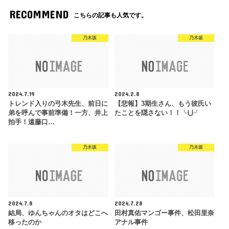
RECOMMEND
こちらの記事も人気です。
乃木坂
乃木坂
2024.7.19
2024.2.8
トレンド入りの弓木先生、前日に
【悲報】3期生さん、もう彼氏い
弟を呼んで事前準備！一方、井上
たことを隠さない！！╰⋃╯
拍手！遠藤口…
乃木坂
乃木坂
2024.7.8
2024.7.28
結局、ゆんちゃんのオタはどこへ
田村真佑マンゴー事件、松田里奈
移ったのか
アナル事件