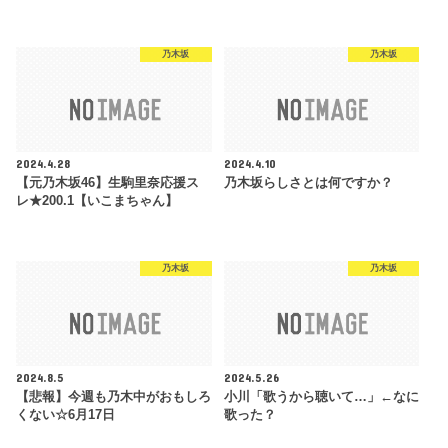
乃木坂
乃木坂
2024.4.28
2024.4.10
【元乃木坂46】生駒里奈応援ス
乃木坂らしさとは何ですか？
レ★200.1【いこまちゃん】
乃木坂
乃木坂
2024.8.5
2024.5.26
【悲報】今週も乃木中がおもしろ
小川「歌うから聴いて…」←なに
くない☆6月17日
歌った？