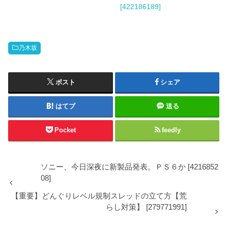
[422186189]
乃木坂
ポスト
シェア
はてブ
送る
Pocket
feedly
ソニー、今日深夜に新製品発表。ＰＳ６か [4216852
08]
【重要】どんぐりレベル規制スレッドの立て方【荒
らし対策】 [279771991]