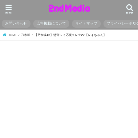
2ndMedia
menu
search
お問い合わせ
広告掲載について
サイトマップ
プライバシーポリ
HOME
乃木坂
【乃木坂46】清宮レイ応援スレ☆22【レイちゃん】