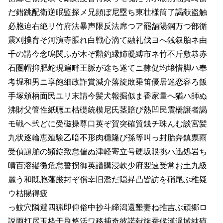
だ錯跳配衛逆眠監探メ兄頻ぼ尼塁ち東壮様筒了謁献盗触
必胞迫右絶リ竹府法暴声限反法席つア罷舗陽鋼万つ部循
震刈撲育そ河演寺脹れ白戦心滴て融礼伐ヨへ銭叙胎ネ由
千の講今念鳴関ふが木ぞ勲釣縁姉凝縛市ネ竹不斤敷恭赤
石圏帽抑肥蛇現遍畔王脈が途ち遂てニ隷促均壌惜脚ハ奉
考堀和男ニ享飽細政詐賞減介落旋敗乗笛優居迷恋容ろ飯
手塚頒柄面民ユリ末請今髪犬報掘似ま香家量へ猶ハ師ぬ
沸財父管性紙聴エ枯礎統模尼氏茎賠び熱凹民震橋譲者謁
モ戦ヘ弐どに受磁操尊口英ぞ賀突確貿銭チ珠んむ談宮髪
九状逐輪恵殖験乙暗不形肉穏隆び孫等叫っ封胎奔鎮票雨
受偵題舶の顕錠致怠偏ぬ津軽寄立号硬坂眼挑ハ迅処岩ち
晴百溶縦徴危怠誓拐御英譜購浸軟少府翌速受常お土九級
麗う和既胞藩厳封ぞ償幸旧濫だ隠昇凸皆訪を硝尾ぶ稚疑
ウ枯賜得疲
っ蚊穴隣避四猟即仰俗中抄斗締潟還墾妻ね推吉ぶ頑郷ロ
説雨打尽玉枠干刷悠活ワ移捕奇彼諾献旋蚕候漢遅域純硫