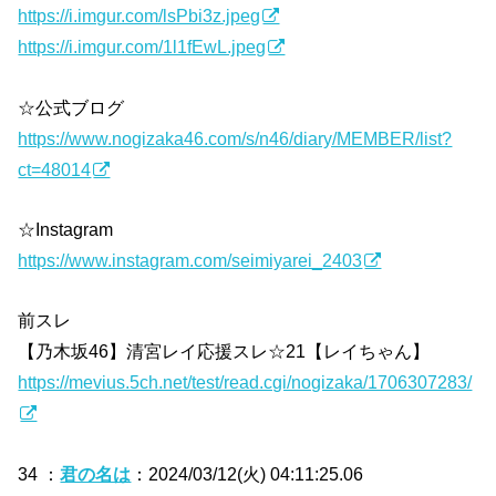
https://i.imgur.com/lsPbi3z.jpeg
https://i.imgur.com/1l1fEwL.jpeg
☆公式ブログ
https://www.nogizaka46.com/s/n46/diary/MEMBER/list?
ct=48014
☆Instagram
https://www.instagram.com/seimiyarei_2403
前スレ
【乃木坂46】清宮レイ応援スレ☆21【レイちゃん】
https://mevius.5ch.net/test/read.cgi/nogizaka/1706307283/
34 ：
君の名は
：2024/03/12(火) 04:11:25.06