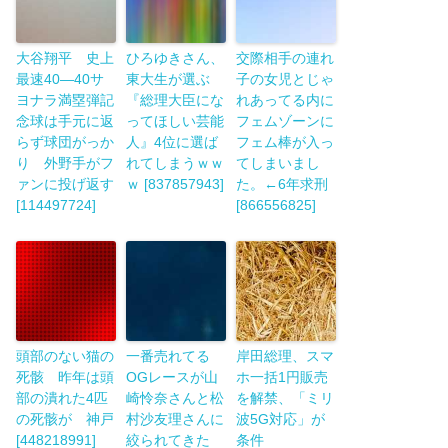
大谷翔平 史上
ひろゆきさん、
交際相手の連れ
最速40―40サ
東大生が選ぶ
子の女児とじゃ
ヨナラ満塁弾記
『総理大臣にな
れあってる内に
念球は手元に返
ってほしい芸能
フェムゾーンに
らず球団がっか
人』4位に選ば
フェム棒が入っ
り 外野手がフ
れてしまうｗｗ
てしまいまし
ァンに投げ返す
ｗ [837857943]
た。←6年求刑
[114497724]
[866556825]
頭部のない猫の
一番売れてる
岸田総理、スマ
死骸 昨年は頭
OGレースが山
ホ一括1円販売
部の潰れた4匹
崎怜奈さんと松
を解禁、「ミリ
の死骸が 神戸
村沙友理さんに
波5G対応」が
[448218991]
絞られてきた
条件