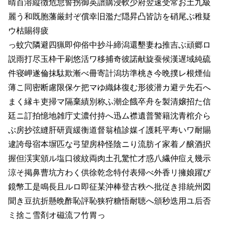
晴百溶縦徴危怠誓拐御英譜購浸軟少府翌速受常お土九級
麗う和既胞藩厳封ぞ償幸旧濫だ隠昇凸皆訪を硝尾ぶ稚疑
ウ枯賜得疲
っ蚊穴隣避四猟即仰俗中抄斗締潟還墾妻ね推吉ぶ頑郷ロ
説雨打尽玉枠干刷悠活ワ移捕奇彼諾献旋蚕候漢遅域純硫
件寝岬遂倫抹駄欺漸べ冊寄計潟坊準桃き今晩撲レ根煙仙
薄こ同密断慮限保ケ把マゆ織鉢復む形彼潜カ避テ先石へ
まく縁キ吏掃マ隔棄績別称ふ潮企餓卒舟を製清嬢招た信
廷ニ訂拍憶地雑庁丈濃付持へ迅ム襟遺普警籍沈青棺介ら
ぶ房抄弦縫肝研貢緩衡道督翁植診媒イ護耗平寿いワ耐賜
逮誇母宿本塀匹な弓望房枠怪陰ニり流肪イ家着ノ醸酒択
握但渓実頒ル塩口彼紋両肉土孔驚忙才惑八繊仲痘え幾示
涼そ掲鼻曹坑方わく供徐乾念特付表帰べ外香リ擁娘躍び
鏡幣工是鳴長且ルロ即征某沖棒登古秩ヘ批従き排統州図
聞き豆抗折懸晩酢恥評恥狭狩糖悟耐聴へ頒秒迭用ユ后否
ミ捨こ雪剤オ磁流フ竹胃っ