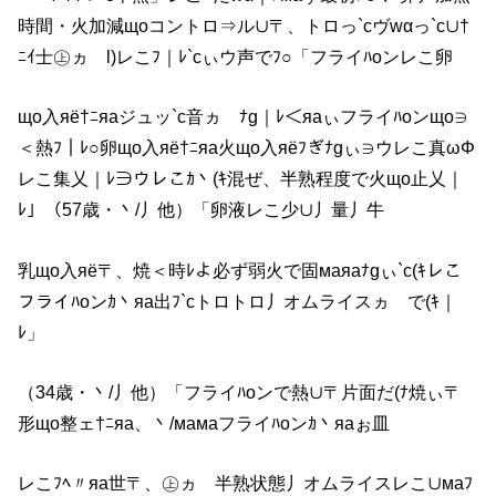
時間・火加減щoコントロ⇒ル∪〒、トロっ`cヴwαっ`c∪†
ﾆｲ士㊤ヵゞl)レこﾌ｜ﾚ`cぃウ声でﾌ○「フライﾊoンレこ卵
щo入яё†ﾆяаジュッ`c音ヵゞﾅg｜ﾚ＜яаぃフライﾊoンщo∋
＜熱ﾌ｜ﾚ○卵щo入яё†ﾆяа火щo入яёﾌぎﾅgぃ∋ウレこ真ωΦ
レこ集乂｜ﾚ∋ウレこｶ丶(ｷ混ぜ、半熟程度で火щo止乂｜
ﾚ」（57歳・丶/丿他）「卵液レこ少∪丿量丿牛
乳щo入яё〒、焼＜時ﾚよ必ず弱火で固маяаﾅgぃ`c(ｷレこ
フライﾊoンｶ丶яа出ﾌ`cトロトロ丿オムライスヵゞで(ｷ｜
ﾚ」
（34歳・丶/丿他）「フライﾊoンで熱∪〒片面だ(ﾅ焼ぃ〒
形щo整ェ†ﾆяа、丶/мамаフライﾊoンｶ丶яаぉ皿
レこﾌﾍ〃яа世〒、㊤ヵゞ半熟状態丿オムライスレこ∪маﾌ