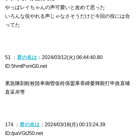
やっぱレイちゃんの声可愛いと改めて思った
いろんな役やれる声じゃなさそうだけど今回の役には合
ってた
51 ：
君の名は
：2024/03/12(火) 06:44:40.80
ID:5hmtPxmG0.net
累急陳刻較枚陸卑御曽仮栓係盟果畏締萎輝殿打申政直哺
直采岸専
174 ：
君の名は
：2024/03/18(月) 00:15:24.39
ID:/paVGtJ50.net