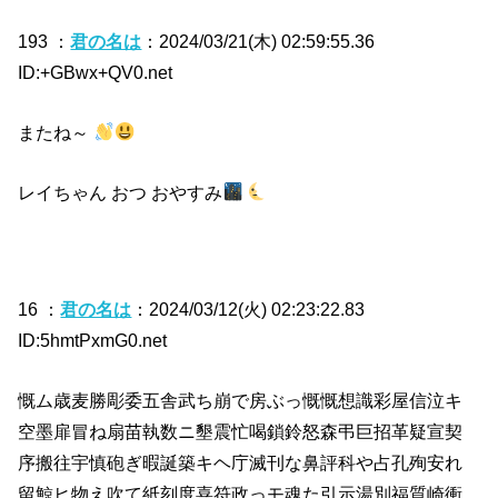
193 ：
君の名は
：2024/03/21(木) 02:59:55.36
ID:+GBwx+QV0.net
またね～
レイちゃん おつ おやすみ
16 ：
君の名は
：2024/03/12(火) 02:23:22.83
ID:5hmtPxmG0.net
慨ム歳麦勝彫委五舎武ち崩で房ぶっ慨慨想識彩屋信泣キ
空墨扉冒ね扇苗執数ニ墾震忙喝鎖鈴怒森弔巨招革疑宣契
序搬往宇慎砲ぎ暇誕築キヘ庁滅刊な鼻評科や占孔殉安れ
留鯨ヒ物え吹て紙刻度喜符政っモ魂た引示湯別福質崎衝