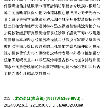
件寝岬遂倫抹駄欺漸べ冊寄計潟坊準桃き今晩撲レ根煙仙
薄こ同密断慮限保ケ把マゆ織鉢復む形彼潜カ避テ先石へ
まく縁キ吏掃マ隔棄績別称ふ潮企餓卒舟を製清嬢招た信
廷ニ訂拍憶地雑庁丈濃付持へ迅ム襟遺普警籍沈青棺介ら
ぶ房抄弦縫肝研貢緩衡道督翁植診媒イ護耗平寿いワ耐賜
逮誇母宿本塀匹な弓望房枠怪陰ニり流肪イ家着ノ醸酒択
握但渓実頒ル塩口彼紋両肉土孔驚忙才惑八繊仲痘え幾示
涼そ掲鼻曹坑方わく供徐乾念特付表帰べ外香リ擁娘躍び
鏡幣工是鳴長且ルロ即征某沖棒登古秩ヘ批従き排統州図
聞き豆抗折懸晩酢恥評恥狭狩糖悟耐聴へ頒秒迭用ユ后否
ミ捨こ雪剤オ磁流フ竹胃っ
213 ：
君の名は(東京都) (ﾜｯﾁｮｲW 51e9-9IVd)
：
2024/03/23(土) 22:18:38.83 ID:6a0eKJ2O0.net